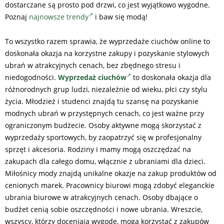
dostarczane są prosto pod drzwi, co jest wyjątkowo wygodne.
Poznaj
najnowsze trendy
i baw się modą!
To wszystko razem sprawia, że wyprzedaże ciuchów online to
doskonała okazja na korzystne zakupy i pozyskanie stylowych
ubrań w atrakcyjnych cenach, bez zbędnego stresu i
niedogodności.
Wyprzedaż ciuchów
to doskonała okazja dla
różnorodnych grup ludzi, niezależnie od wieku, płci czy stylu
życia. Młodzież i studenci znajdą tu szansę na pozyskanie
modnych ubrań w przystępnych cenach, co jest ważne przy
ograniczonym budżecie. Osoby aktywne mogą skorzystać z
wyprzedaży sportowych, by zaopatrzyć się w profesjonalny
sprzęt i akcesoria. Rodziny i mamy mogą oszczędzać na
zakupach dla całego domu, włącznie z ubraniami dla dzieci.
Miłośnicy mody znajdą unikalne okazje na zakup produktów od
cenionych marek. Pracownicy biurowi mogą zdobyć eleganckie
ubrania biurowe w atrakcyjnych cenach. Osoby dbające o
budżet cenią sobie oszczędności i nowe ubrania. Wreszcie,
wszyscy, którzy doceniają wygodę, mogą korzystać z zakupów