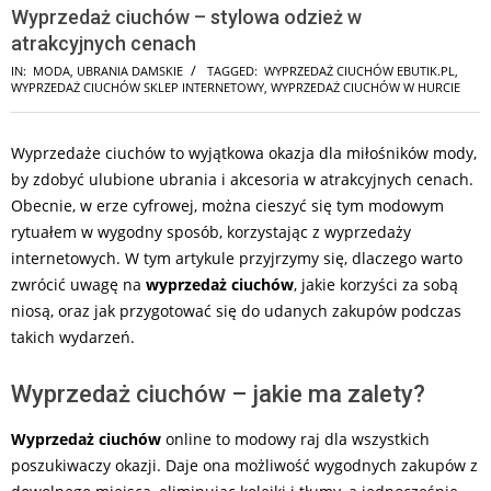
Wyprzedaż ciuchów – stylowa odzież w
atrakcyjnych cenach
IN:
MODA
,
UBRANIA DAMSKIE
TAGGED:
WYPRZEDAŻ CIUCHÓW EBUTIK.PL
,
WYPRZEDAŻ CIUCHÓW SKLEP INTERNETOWY
,
WYPRZEDAŻ CIUCHÓW W HURCIE
Wyprzedaże ciuchów to wyjątkowa okazja dla miłośników mody,
by zdobyć ulubione ubrania i akcesoria w atrakcyjnych cenach.
Obecnie, w erze cyfrowej, można cieszyć się tym modowym
rytuałem w wygodny sposób, korzystając z wyprzedaży
internetowych. W tym artykule przyjrzymy się, dlaczego warto
zwrócić uwagę na
wyprzedaż ciuchów
, jakie korzyści za sobą
niosą, oraz jak przygotować się do udanych zakupów podczas
takich wydarzeń.
Wyprzedaż ciuchów – jakie ma zalety?
Wyprzedaż ciuchów
online to modowy raj dla wszystkich
poszukiwaczy okazji. Daje ona możliwość wygodnych zakupów z