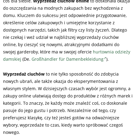
coś dla siebie.
Wyprzedaż ciuchów online
to doskonała okazja
do oszczędzania na modnych zakupach bez wychodzenia z
domu. Kluczem do sukcesu jest odpowiednie przygotowanie,
określenie celów zakupowych i umiejętne korzystanie z
dostępnych narzędzi, takich jak filtry czy listy życzeń. Dlatego
nie czekaj i weź udział w najbliższej wyprzedaży ciuchów
online, by cieszyć się nowymi, atrakcyjnymi dodatkami do
swojej garderoby, które ma w swojej ofercie
hurtownia odzieży
damskiej
(De.
Großhändler für Damenbekleidung
).
Wyprzedaż ciuchów
to nie tylko sposobność do zdobycia
nowych ubrań, ale także okazja do eksperymentowania z
własnym stylem. W dzisiejszych czasach wybór jest ogromny, a
zakupy online ułatwiają dostęp do produktów z różnych marek i
kategorii. To znaczy, że każdy może znaleźć coś, co doskonale
pasuje do jego gustu i potrzeb. Niezależnie od tego, czy
preferujesz klasykę, czy też jesteś gotów na odważniejsze
wybory, wyprzedaże to czas, kiedy warto spróbować czegoś
nowego.