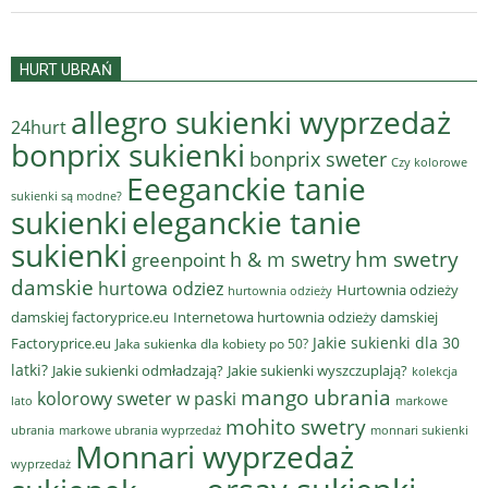
HURT UBRAŃ
allegro sukienki wyprzedaż
24hurt
bonprix sukienki
bonprix sweter
Czy kolorowe
Eeeganckie tanie
sukienki są modne?
sukienki
eleganckie tanie
sukienki
hm swetry
h & m swetry
greenpoint
damskie
hurtowa odziez
Hurtownia odzieży
hurtownia odzieży
damskiej factoryprice.eu
Internetowa hurtownia odzieży damskiej
Jakie sukienki dla 30
Factoryprice.eu
Jaka sukienka dla kobiety po 50?
latki?
Jakie sukienki odmładzają?
Jakie sukienki wyszczuplają?
kolekcja
mango ubrania
kolorowy sweter w paski
lato
markowe
mohito swetry
ubrania
markowe ubrania wyprzedaż
monnari sukienki
Monnari wyprzedaż
wyprzedaż