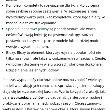
Komplety: Komplety to rozwiązanie dla tych, którzy cenią
sobie szybkie i spójne zestawienia. W sezonie jesiennej
wyprzedaży warto poszukać kompletów, które będą nie tylko
modne, ale także funkcjonalne.
Spodnie jeansowe
:
Jeansy
są ponadczasowe, ale warto
odświeżyć swoją kolekcję na jesienne zakupy. Można
postawić na klasyczne, proste modele lub bardziej modne
wersje z wysokim stanem.
Bluzy: Bluzy to element, który zyskuje na popularności nie
tylko na siłowni, ale także w codziennych stylizacjach. Ciepłe,
wygodne i dostępne w wielu wzorach, stanowią doskonałe
uzupełnienie jesiennych looków.
Podczas wyprzedaży ciuchów online można znaleźć wiele tych
modeli w atrakcyjnych cenach, co sprawia, że jesienne zakupy
stają się jeszcze bardziej kuszące. Warto korzystać z okazji, jaką
daje
wyprzedaż ciuchów
, by uzupełnić garderobę o modne i
praktyczne ubrania na nadchodzący sezon. Chcesz zamówić
większe ilości? Postaw na cenowe okazje, które swoim klientom