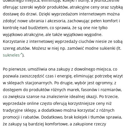
dowolnego miejsca, eliminując kolejki i tłumy, a jednocześnie
oferując szeroki wybór produktów, atrakcyjne ceny oraz szybką
dostawę do drzwi. Dzięki wyprzedażom internetowym można
zdobyć nowe ubrania i akcesoria, zachowując pełen komfort i
kontrolę nad budżetem, co sprawia, że są one nie tylko
wyjątkowo atrakcyjne, ale także wyjątkowo wygodne.
Korzystanie z internetowej wyprzedaży ciuchów niesie ze sobą
szereg atutów. Możesz w niej np. zamówić modne sukienki (lt.
sukneles
).
Po pierwsze, umożliwia ona zakupy z dowolnego miejsca, co
pozwala zaoszczędzić czas i energię, eliminując potrzebę wizyt
w sklepach stacjonarnych. Po drugie, wybór jest ogromny, z
dostępem do produktów różnych marek, fasonów i rozmiarów,
co zwiększa szanse na znalezienie idealnej okazji. Po trzecie,
wyprzedaże online często oferują korzystniejsze ceny niż
tradycyjne sklepy, a dodatkowo można korzystać z różnych
promocji i rabatów. Dodatkowo, brak kolejek i tłumów sprawia,
że zakupy są bardziej komfortowe, a zakupione rzeczy