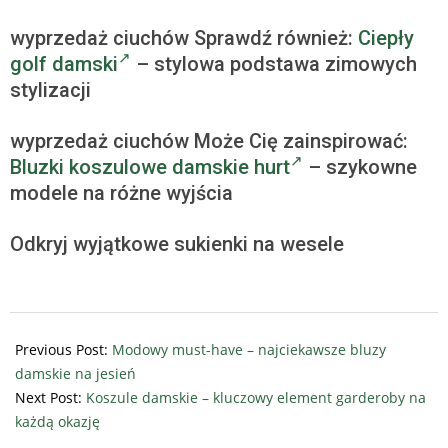
wyprzedaż ciuchów Sprawdź również:
Ciepły
golf damski
– stylowa podstawa zimowych
stylizacji
wyprzedaż ciuchów Może Cię zainspirować:
Bluzki koszulowe damskie hurt
– szykowne
modele na różne wyjścia
Odkryj wyjątkowe sukienki na wesele
2023-
11-
Previous Post:
Modowy must-have – najciekawsze bluzy
04
damskie na jesień
Next Post:
Koszule damskie – kluczowy element garderoby na
każdą okazję