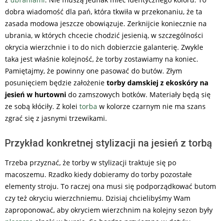
dobra wiadomość dla pań, która tkwiła w przekonaniu, że ta
zasada modowa jeszcze obowiązuje. Zerknijcie koniecznie na
ubrania, w których chcecie chodzić jesienią, w szczególności
okrycia wierzchnie i to do nich dobierzcie galanterię. Zwykle
taka jest właśnie kolejność, że torby zostawiamy na koniec.
Pamiętajmy, że powinny one pasować do butów. Złym
posunięciem będzie założenie
torby damskiej z ekoskóry na
jesień w hurtowni
do zamszowych botków. Materiały będą się
ze sobą kłóciły. Z kolei
torba
w kolorze czarnym nie ma szans
zgrać się z jasnymi trzewikami.
Przykład konkretnej stylizacji na jesień z torbą
Trzeba przyznać, że torby w stylizacji traktuje się po
macoszemu. Rzadko kiedy dobieramy do torby pozostałe
elementy stroju. To raczej ona musi się podporządkować butom
czy też okryciu wierzchniemu. Dzisiaj chcielibyśmy Wam
zaproponować, aby okryciem wierzchnim na kolejny sezon były