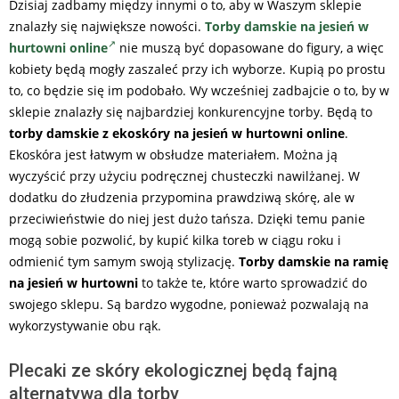
Dzisiaj zadbamy między innymi o to, aby w Waszym sklepie
znalazły się największe nowości.
Torby damskie na jesień w
hurtowni online
nie muszą być dopasowane do figury, a więc
kobiety będą mogły zaszaleć przy ich wyborze. Kupią po prostu
to, co będzie się im podobało. Wy wcześniej zadbajcie o to, by w
sklepie znalazły się najbardziej konkurencyjne torby. Będą to
torby damskie z ekoskóry na jesień w hurtowni online
.
Ekoskóra jest łatwym w obsłudze materiałem. Można ją
wyczyścić przy użyciu podręcznej chusteczki nawilżanej. W
dodatku do złudzenia przypomina prawdziwą skórę, ale w
przeciwieństwie do niej jest dużo tańsza. Dzięki temu panie
mogą sobie pozwolić, by kupić kilka toreb w ciągu roku i
odmienić tym samym swoją stylizację.
Torby damskie na ramię
na jesień w hurtowni
to także te, które warto sprowadzić do
swojego sklepu. Są bardzo wygodne, ponieważ pozwalają na
wykorzystywanie obu rąk.
Plecaki ze skóry ekologicznej będą fajną
alternatywą dla torby