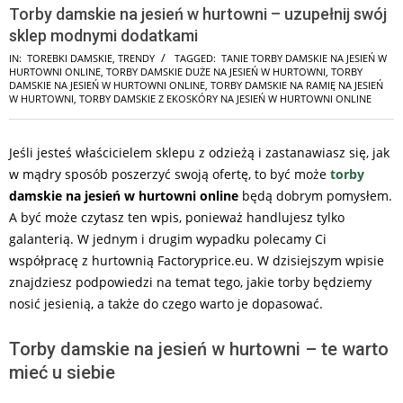
Torby damskie na jesień w hurtowni – uzupełnij swój
sklep modnymi dodatkami
IN:
TOREBKI DAMSKIE
,
TRENDY
TAGGED:
TANIE TORBY DAMSKIE NA JESIEŃ W
HURTOWNI ONLINE
,
TORBY DAMSKIE DUŻE NA JESIEŃ W HURTOWNI
,
TORBY
DAMSKIE NA JESIEŃ W HURTOWNI ONLINE
,
TORBY DAMSKIE NA RAMIĘ NA JESIEŃ
W HURTOWNI
,
TORBY DAMSKIE Z EKOSKÓRY NA JESIEŃ W HURTOWNI ONLINE
Jeśli jesteś właścicielem sklepu z odzieżą i zastanawiasz się, jak
w mądry sposób poszerzyć swoją ofertę, to być może
torby
damskie na jesień w
hurtowni online
będą dobrym pomysłem.
A być może czytasz ten wpis, ponieważ handlujesz tylko
galanterią. W jednym i drugim wypadku polecamy Ci
współpracę z hurtownią Factoryprice.eu. W dzisiejszym wpisie
znajdziesz podpowiedzi na temat tego, jakie torby będziemy
nosić jesienią, a także do czego warto je dopasować.
Torby damskie na jesień w hurtowni – te warto
mieć u siebie