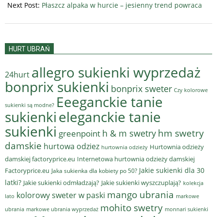
Next Post:
Płaszcz alpaka w hurcie – jesienny trend powraca
HURT UBRAŃ
allegro sukienki wyprzedaż
24hurt
bonprix sukienki
bonprix sweter
Czy kolorowe
Eeeganckie tanie
sukienki są modne?
sukienki
eleganckie tanie
sukienki
hm swetry
h & m swetry
greenpoint
damskie
hurtowa odziez
Hurtownia odzieży
hurtownia odzieży
damskiej factoryprice.eu
Internetowa hurtownia odzieży damskiej
Jakie sukienki dla 30
Factoryprice.eu
Jaka sukienka dla kobiety po 50?
latki?
Jakie sukienki odmładzają?
Jakie sukienki wyszczuplają?
kolekcja
mango ubrania
kolorowy sweter w paski
lato
markowe
mohito swetry
ubrania
markowe ubrania wyprzedaż
monnari sukienki