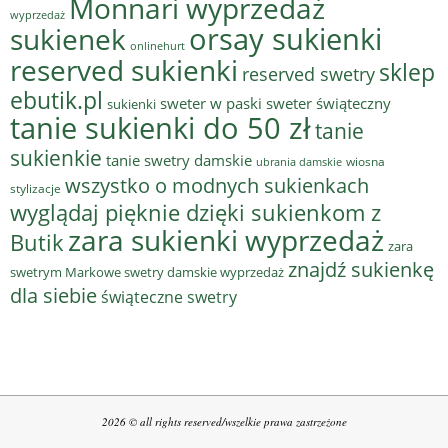
Monnari wyprzedaż
wyprzedaż
sukienek
orsay sukienki
onlinehurt
reserved sukienki
sklep
reserved swetry
ebutik.pl
sweter w paski
sweter świąteczny
sukienki
tanie sukienki do 50 zł
tanie
sukienkie
tanie swetry damskie
wiosna
ubrania damskie
wszystko o modnych sukienkach
stylizacje
wyglądaj pięknie dzięki sukienkom z
zara sukienki wyprzedaż
Butik
zara
znajdź sukienkę
swetrym Markowe swetry damskie wyprzedaż
dla siebie
świąteczne swetry
2026 © all rights reserved/wszelkie prawa zastrzeżone