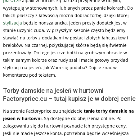
płaszcze
alpaki w hurcie. Są bardzo przyjemne w dotyku,
występują w stonowanych, lubianych przez panie kolorach. Do
takich płaszczy z łatwością można dobrać torbę, dzięki której
stylizacja
będzie nonszalancka. Jeden prosty dodatek jest w
stanie uczynić cuda. W przyszłym sezonie często będziemy
stawiać na torby z dodatkami w postaci złotych łańcuszków i
breloków. Na czarnej, połyskującej skórze będą się świetnie
prezentowały. Do tego jeszcze botki na grubszym obcasie w
takim samym kolorze oraz rudy szal i macie gotowy przykład
stylizacji na jesień. Jak Wam się podoba? Dajcie znać w
komentarzu pod tekstem.
Torby damskie na jesień w hurtowni
Factoryprice.eu – tutaj kupisz je w dobrej cenie
Na stronie Factoryprice.eu znajdziecie
tanie torby damskie na
jesień w hurtowni
. Są dostępne do obejrzenia online. Po
zalogowaniu się do hurtowni poznacie ich przystępne ceny.
Jeśli nie macie jeszcze konta, potrzebna będzie wcześniejsza