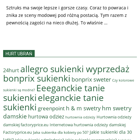
Sztruks ma swoje lepsze i gorsze czasy. Coraz to powraca i
znika ze sceny modowej pod różną postacią. Tym razem z
pewnością zagości na nieco dłużej. To właśnie …
HURT UBRAŃ
allegro sukienki wyprzedaż
24hurt
bonprix sukienki
bonprix sweter
Czy kolorowe
Eeeganckie tanie
sukienki są modne?
sukienki
eleganckie tanie
sukienki
hm swetry
h & m swetry
greenpoint
damskie
hurtowa odziez
Hurtownia odzieży
hurtownia odzieży
damskiej factoryprice.eu
Internetowa hurtownia odzieży damskiej
Jakie sukienki dla 30
Factoryprice.eu
Jaka sukienka dla kobiety po 50?
latki?
Jakie sukienki odmładzają?
Jakie sukienki wyszczuplają?