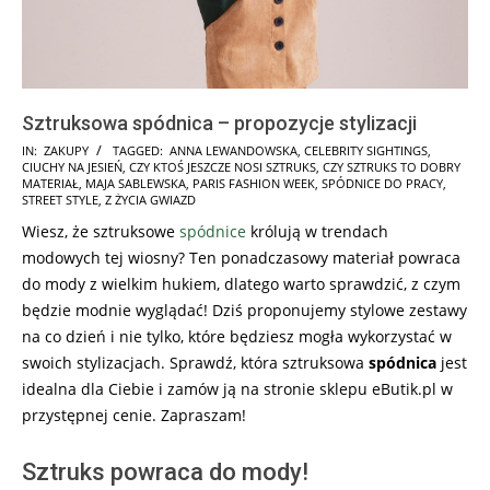
Sztruksowa spódnica – propozycje stylizacji
2025-
IN:
ZAKUPY
TAGGED:
ANNA LEWANDOWSKA
,
CELEBRITY SIGHTINGS
,
CIUCHY NA JESIEŃ
,
CZY KTOŚ JESZCZE NOSI SZTRUKS
,
CZY SZTRUKS TO DOBRY
07-
MATERIAŁ
,
MAJA SABLEWSKA
,
PARIS FASHION WEEK
,
SPÓDNICE DO PRACY
,
07
STREET STYLE
,
Z ŻYCIA GWIAZD
Wiesz, że sztruksowe
spódnice
królują w trendach
modowych tej wiosny? Ten ponadczasowy materiał powraca
do mody z wielkim hukiem, dlatego warto sprawdzić, z czym
będzie modnie wyglądać! Dziś proponujemy stylowe zestawy
na co dzień i nie tylko, które będziesz mogła wykorzystać w
swoich stylizacjach. Sprawdź, która sztruksowa
spódnica
jest
idealna dla Ciebie i zamów ją na stronie sklepu eButik.pl w
przystępnej cenie. Zapraszam!
Sztruks powraca do mody!