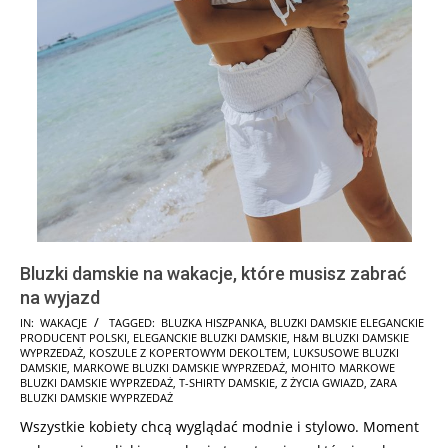
Bluzki damskie na wakacje, które musisz zabrać
na wyjazd
2025-
IN:
WAKACJE
TAGGED:
BLUZKA HISZPANKA
,
BLUZKI DAMSKIE ELEGANCKIE
PRODUCENT POLSKI
,
ELEGANCKIE BLUZKI DAMSKIE
,
H&M BLUZKI DAMSKIE
07-
WYPRZEDAŻ
,
KOSZULE Z KOPERTOWYM DEKOLTEM
,
LUKSUSOWE BLUZKI
10
DAMSKIE
,
MARKOWE BLUZKI DAMSKIE WYPRZEDAŻ
,
MOHITO MARKOWE
BLUZKI DAMSKIE WYPRZEDAŻ
,
T-SHIRTY DAMSKIE
,
Z ŻYCIA GWIAZD
,
ZARA
BLUZKI DAMSKIE WYPRZEDAŻ
Wszystkie kobiety chcą wyglądać modnie i stylowo. Moment