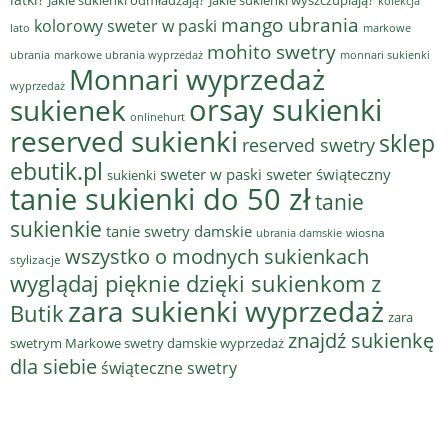
kolekcja
mango ubrania
kolorowy sweter w paski
lato
markowe
mohito swetry
ubrania
markowe ubrania wyprzedaż
monnari sukienki
Monnari wyprzedaż
wyprzedaż
sukienek
orsay sukienki
onlinehurt
reserved sukienki
sklep
reserved swetry
ebutik.pl
sweter w paski
sweter świąteczny
sukienki
tanie sukienki do 50 zł
tanie
sukienkie
tanie swetry damskie
wiosna
ubrania damskie
wszystko o modnych sukienkach
stylizacje
wyglądaj pięknie dzięki sukienkom z
zara sukienki wyprzedaż
Butik
zara
znajdź sukienkę
swetrym Markowe swetry damskie wyprzedaż
dla siebie
świąteczne swetry