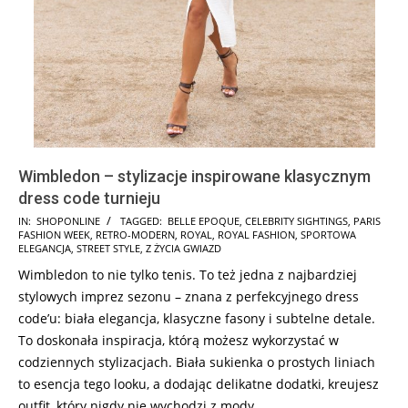
Wimbledon – stylizacje inspirowane klasycznym
dress code turnieju
2025-
IN:
SHOPONLINE
TAGGED:
BELLE EPOQUE
,
CELEBRITY SIGHTINGS
,
PARIS
FASHION WEEK
,
RETRO-MODERN
,
ROYAL
,
ROYAL FASHION
,
SPORTOWA
07-
ELEGANCJA
,
STREET STYLE
,
Z ŻYCIA GWIAZD
11
Wimbledon to nie tylko tenis. To też jedna z najbardziej
stylowych imprez sezonu – znana z perfekcyjnego dress
code’u: biała elegancja, klasyczne fasony i subtelne detale.
To doskonała inspiracja, którą możesz wykorzystać w
codziennych stylizacjach. Biała sukienka o prostych liniach
to esencja tego looku, a dodając delikatne dodatki, kreujesz
outfit, który nigdy nie wychodzi z mody.