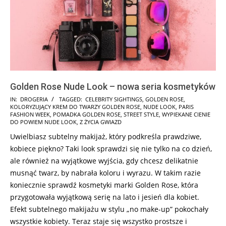
Golden Rose Nude Look – nowa seria kosmetyków
2025-
IN:
DROGERIA
TAGGED:
CELEBRITY SIGHTINGS
,
GOLDEN ROSE
,
KOLORYZUJĄCY KREM DO TWARZY GOLDEN ROSE
,
NUDE LOOK
,
PARIS
07-
FASHION WEEK
,
POMADKA GOLDEN ROSE
,
STREET STYLE
,
WYPIEKANE CIENIE
16
DO POWIEM NUDE LOOK
,
Z ŻYCIA GWIAZD
Uwielbiasz subtelny makijaż, który podkreśla prawdziwe,
kobiece piękno? Taki look sprawdzi się nie tylko na co dzień,
ale również na wyjątkowe wyjścia, gdy chcesz delikatnie
musnąć twarz, by nabrała koloru i wyrazu. W takim razie
koniecznie sprawdź kosmetyki marki Golden Rose, która
przygotowała wyjątkową serię na lato i jesień dla kobiet.
Efekt subtelnego makijażu w stylu „no make-up” pokochały
wszystkie kobiety. Teraz staje się wszystko prostsze i