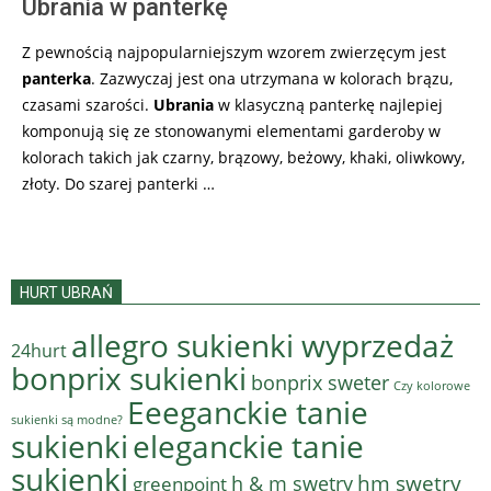
Ubrania w panterkę
Z pewnością najpopularniejszym wzorem zwierzęcym jest
panterka
. Zazwyczaj jest ona utrzymana w kolorach brązu,
czasami szarości.
Ubrania
w klasyczną panterkę najlepiej
komponują się ze stonowanymi elementami garderoby w
kolorach takich jak czarny, brązowy, beżowy, khaki, oliwkowy,
złoty. Do szarej panterki …
HURT UBRAŃ
allegro sukienki wyprzedaż
24hurt
bonprix sukienki
bonprix sweter
Czy kolorowe
Eeeganckie tanie
sukienki są modne?
sukienki
eleganckie tanie
sukienki
hm swetry
h & m swetry
greenpoint