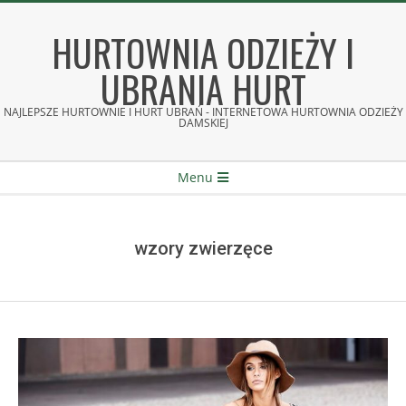
Skip
to
HURTOWNIA ODZIEŻY I
content
UBRANIA HURT
NAJLEPSZE HURTOWNIE I HURT UBRAŃ - INTERNETOWA HURTOWNIA ODZIEŻY
DAMSKIEJ
Secondary
Menu
Navigation
Menu
wzory zwierzęce