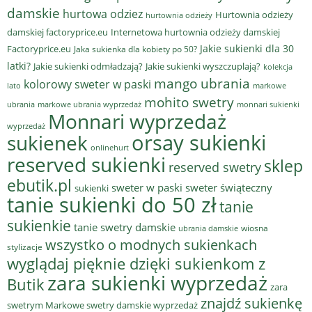
damskie
hurtowa odziez
Hurtownia odzieży
hurtownia odzieży
damskiej factoryprice.eu
Internetowa hurtownia odzieży damskiej
Jakie sukienki dla 30
Factoryprice.eu
Jaka sukienka dla kobiety po 50?
latki?
Jakie sukienki odmładzają?
Jakie sukienki wyszczuplają?
kolekcja
mango ubrania
kolorowy sweter w paski
lato
markowe
mohito swetry
ubrania
markowe ubrania wyprzedaż
monnari sukienki
Monnari wyprzedaż
wyprzedaż
sukienek
orsay sukienki
onlinehurt
reserved sukienki
sklep
reserved swetry
ebutik.pl
sweter w paski
sweter świąteczny
sukienki
tanie sukienki do 50 zł
tanie
sukienkie
tanie swetry damskie
wiosna
ubrania damskie
wszystko o modnych sukienkach
stylizacje
wyglądaj pięknie dzięki sukienkom z
zara sukienki wyprzedaż
Butik
zara
znajdź sukienkę
swetrym Markowe swetry damskie wyprzedaż