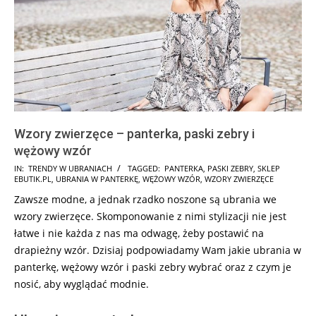
Wzory zwierzęce – panterka, paski zebry i
wężowy wzór
2025-
IN:
TRENDY W UBRANIACH
TAGGED:
PANTERKA
,
PASKI ZEBRY
,
SKLEP
EBUTIK.PL
,
UBRANIA W PANTERKĘ
,
WĘŻOWY WZÓR
,
WZORY ZWIERZĘCE
08-
Zawsze modne, a jednak rzadko noszone są ubrania we
26
wzory zwierzęce. Skomponowanie z nimi stylizacji nie jest
łatwe i nie każda z nas ma odwagę, żeby postawić na
drapieżny wzór. Dzisiaj podpowiadamy Wam jakie ubrania w
panterkę, wężowy wzór i paski zebry wybrać oraz z czym je
nosić, aby wyglądać modnie.