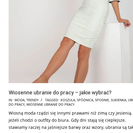
Wiosenne ubranie do pracy – jakie wybrać?
2018-
IN:
MODA
,
TRENDY
TAGGED:
KOSZULA
,
SPÓDNICA
,
SPODNIE
,
SUKIENKA
,
UB
DO PRACY
,
WIOSENNE UBRANIE DO PRACY
04-
Wiosną moda rządzi się innymi prawami niż zimą czy jesienią.
04
jeżeli chodzi o outfity do biura. Gdy dni stają się cieplejsze,
stawiamy raczej na jaśniejsze barwy oraz wzory, ubrania są ta