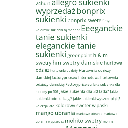
allegro sukienki
24hurt
wyprzedaż
bonprix
sukienki
bonprix sweter
Czy
Eeeganckie
kolorowe sukienki są modne?
tanie sukienki
eleganckie tanie
sukienki
h & m
greenpoint
hm swetry damskie
swetry
hurtowa
odziez
Hurtownia odzieży
hurtownia odzieży
damskiej factoryprice.eu
Internetowa hurtownia
odzieży damskiej Factoryprice.eu
Jaka sukienka dla
Jakie sukienki dla 30 latki?
Jakie
kobiety po 50?
sukienki odmładzają?
Jakie sukienki wyszczuplają?
kolorowy sweter w paski
kolekcja lato
mango ubrania
markowe ubrania
markowe
mohito swetry
ubrania wyprzedaż
monnari