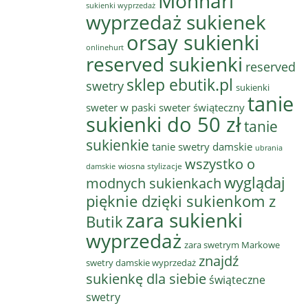
Monnari
sukienki wyprzedaż
wyprzedaż sukienek
orsay sukienki
onlinehurt
reserved sukienki
reserved
sklep ebutik.pl
swetry
sukienki
tanie
sweter w paski
sweter świąteczny
sukienki do 50 zł
tanie
sukienkie
tanie swetry damskie
ubrania
wszystko o
wiosna stylizacje
damskie
wyglądaj
modnych sukienkach
pięknie dzięki sukienkom z
zara sukienki
Butik
wyprzedaż
zara swetrym Markowe
znajdź
swetry damskie wyprzedaż
sukienkę dla siebie
świąteczne
swetry