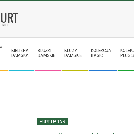
HURT
KIEJ
Y
BIELIZNA
BLUZKI
BLUZY
KOLEKCJA
KOLEK
DAMSKA
DAMSKIE
DAMSKIE
BASIC
PLUS S
HURT UBRAŃ