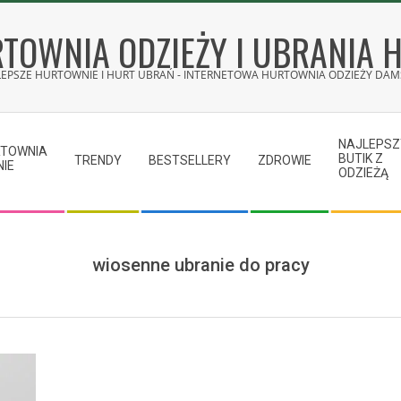
TOWNIA ODZIEŻY I UBRANIA 
LEPSZE HURTOWNIE I HURT UBRAŃ - INTERNETOWA HURTOWNIA ODZIEŻY DAMS
NAJLEPSZ
RTOWNIA
BUTIK Z
TRENDY
BESTSELLERY
ZDROWIE
NIE
ODZIEŻĄ
wiosenne ubranie do pracy