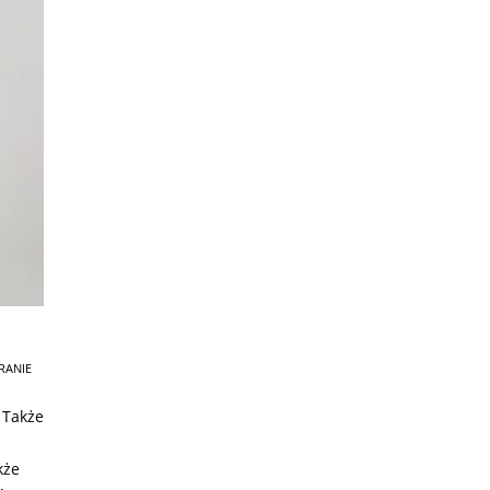
RANIE
 Także
kże