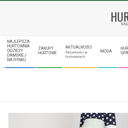
Skip
to
HUR
content
NAJ
Secondary
NAJLEPSZA
Navigation
HURTOWNIA
AKTUALNOŚCI
ZAKUPY
HU
ODZIEŻY
MODA
Aktualności w
Menu
HURTOWE
OPI
DAMSKIEJ
hurtowniach
NA RYNKU