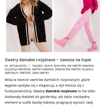
Swetry damskie rozpinane – zawsze na topie
2024-
IN:
AKTUALNOŚCI
TAGGED:
BON P
,
BON PRIX
,
HM SWETRY DAMSKIE
,
KOLEKCJA SWETRÓW
,
SWETRY DAMSKIE
,
ŚWIĄTECZNE SWETRY
,
W JAKICH
12-
SWETRACH. SWETERY
,
ZARA SWETRY
02
Witaj w świecie swetrów damskich rozpinanych, gdzie
wygoda spotyka się z elegancją, a styl miesza się z
funkcjonalnością.
Swetry
damskie rozpinane
to nie tylko
doskonały dodatek do garderoby, ale także niezbędny
element w szafie każdej kobiety, pragnącej wyrazić swój