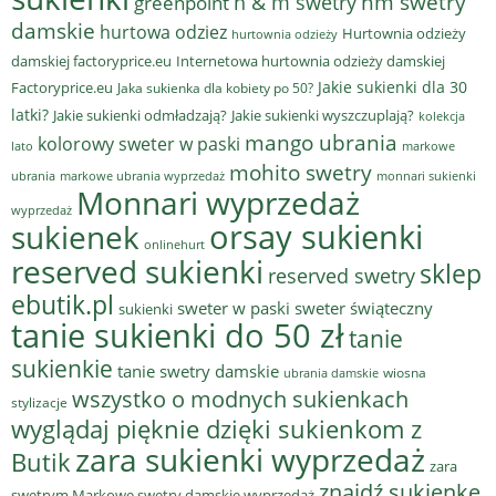
hm swetry
h & m swetry
greenpoint
damskie
hurtowa odziez
Hurtownia odzieży
hurtownia odzieży
damskiej factoryprice.eu
Internetowa hurtownia odzieży damskiej
Jakie sukienki dla 30
Factoryprice.eu
Jaka sukienka dla kobiety po 50?
latki?
Jakie sukienki odmładzają?
Jakie sukienki wyszczuplają?
kolekcja
mango ubrania
kolorowy sweter w paski
lato
markowe
mohito swetry
ubrania
markowe ubrania wyprzedaż
monnari sukienki
Monnari wyprzedaż
wyprzedaż
sukienek
orsay sukienki
onlinehurt
reserved sukienki
sklep
reserved swetry
ebutik.pl
sweter w paski
sweter świąteczny
sukienki
tanie sukienki do 50 zł
tanie
sukienkie
tanie swetry damskie
wiosna
ubrania damskie
wszystko o modnych sukienkach
stylizacje
wyglądaj pięknie dzięki sukienkom z
zara sukienki wyprzedaż
Butik
zara
znajdź sukienkę
swetrym Markowe swetry damskie wyprzedaż