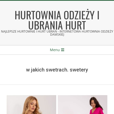
Skip
to
HURTOWNIA ODZIEŻY I
content
UBRANIA HURT
NAJLEPSZE HURTOWNIE I HURT UBRAŃ - INTERNETOWA HURTOWNIA ODZIEŻY
DAMSKIEJ
Secondary
Menu
Navigation
Menu
w jakich swetrach. swetery