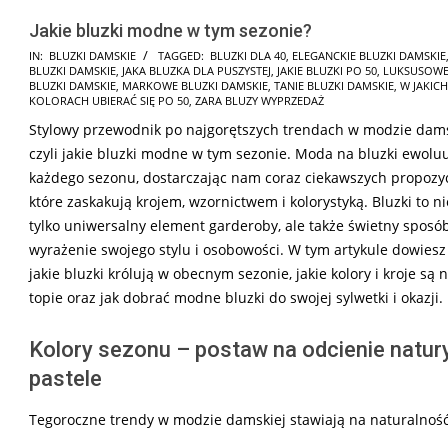
Jakie bluzki modne w tym sezonie?
2025-
IN:
BLUZKI DAMSKIE
TAGGED:
BLUZKI DLA 40
,
ELEGANCKIE BLUZKI DAMSKIE
BLUZKI DAMSKIE
,
JAKA BLUZKA DLA PUSZYSTEJ
,
JAKIE BLUZKI PO 50
,
LUKSUSOW
03-
BLUZKI DAMSKIE
,
MARKOWE BLUZKI DAMSKIE
,
TANIE BLUZKI DAMSKIE
,
W JAKICH
02
KOLORACH UBIERAĆ SIĘ PO 50
,
ZARA BLUZY WYPRZEDAŻ
Stylowy przewodnik po najgorętszych trendach w modzie dams
czyli jakie bluzki modne w tym sezonie. Moda na bluzki ewolu
każdego sezonu, dostarczając nam coraz ciekawszych propozyc
które zaskakują krojem, wzornictwem i kolorystyką. Bluzki to ni
tylko uniwersalny element garderoby, ale także świetny sposó
wyrażenie swojego stylu i osobowości. W tym artykule dowiesz 
jakie bluzki królują w obecnym sezonie, jakie kolory i kroje są 
topie oraz jak dobrać modne bluzki do swojej sylwetki i okazji.
Kolory sezonu – postaw na odcienie natury
pastele
Tegoroczne trendy w modzie damskiej stawiają na naturalność