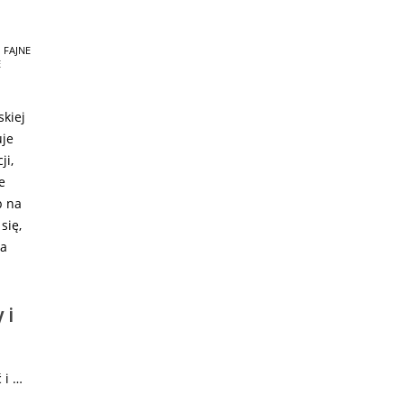
,
FAJNE
E
kiej
uje
ji,
e
b na
się,
na
 i
 i …