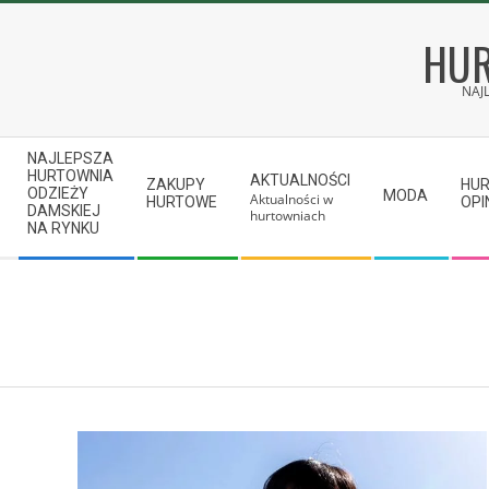
Skip
to
HUR
content
NAJ
Secondary
NAJLEPSZA
Navigation
HURTOWNIA
AKTUALNOŚCI
ZAKUPY
HU
ODZIEŻY
MODA
Aktualności w
Menu
HURTOWE
OPI
DAMSKIEJ
hurtowniach
NA RYNKU