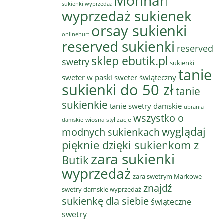
Monnari
sukienki wyprzedaż
wyprzedaż sukienek
orsay sukienki
onlinehurt
reserved sukienki
reserved
sklep ebutik.pl
swetry
sukienki
tanie
sweter w paski
sweter świąteczny
sukienki do 50 zł
tanie
sukienkie
tanie swetry damskie
ubrania
wszystko o
wiosna stylizacje
damskie
wyglądaj
modnych sukienkach
pięknie dzięki sukienkom z
zara sukienki
Butik
wyprzedaż
zara swetrym Markowe
znajdź
swetry damskie wyprzedaż
sukienkę dla siebie
świąteczne
swetry