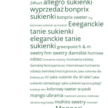
allegro sukienki
24hurt
wyprzedaż
bonprix
sukienki
bonprix sweter
Czy
Eeeganckie
kolorowe sukienki są modne?
tanie sukienki
eleganckie tanie
sukienki
h & m
greenpoint
hm swetry damskie
swetry
hurtowa
odziez
Hurtownia odzieży
hurtownia odzieży
damskiej factoryprice.eu
Internetowa hurtownia
odzieży damskiej Factoryprice.eu
Jaka sukienka dla
Jakie sukienki dla 30 latki?
Jakie
kobiety po 50?
sukienki odmładzają?
Jakie sukienki wyszczuplają?
kolorowy sweter w paski
kolekcja lato
mango ubrania
markowe ubrania
markowe
mohito swetry
ubrania wyprzedaż
monnari