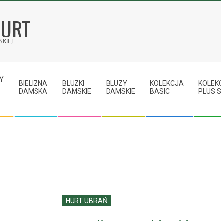
HURT
KIEJ
Y
BIELIZNA
BLUZKI
BLUZY
KOLEKCJA
KOLEK
DAMSKA
DAMSKIE
DAMSKIE
BASIC
PLUS S
HURT UBRAŃ