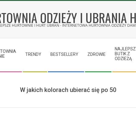
TOWNIA ODZIEŻY I UBRANIA 
LEPSZE HURTOWNIE I HURT UBRAŃ - INTERNETOWA HURTOWNIA ODZIEŻY DAMS
NAJLEPSZ
RTOWNIA
BUTIK Z
TRENDY
BESTSELLERY
ZDROWIE
NIE
ODZIEŻĄ
W jakich kolorach ubierać się po 50