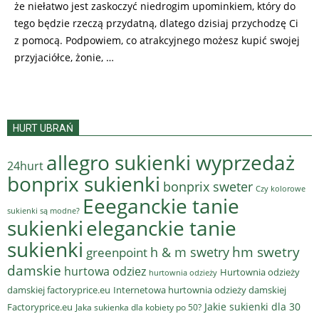
że niełatwo jest zaskoczyć niedrogim upominkiem, który do
tego będzie rzeczą przydatną, dlatego dzisiaj przychodzę Ci
z pomocą. Podpowiem, co atrakcyjnego możesz kupić swojej
przyjaciółce, żonie, …
HURT UBRAŃ
allegro sukienki wyprzedaż
24hurt
bonprix sukienki
bonprix sweter
Czy kolorowe
Eeeganckie tanie
sukienki są modne?
sukienki
eleganckie tanie
sukienki
hm swetry
h & m swetry
greenpoint
damskie
hurtowa odziez
Hurtownia odzieży
hurtownia odzieży
damskiej factoryprice.eu
Internetowa hurtownia odzieży damskiej
Jakie sukienki dla 30
Factoryprice.eu
Jaka sukienka dla kobiety po 50?