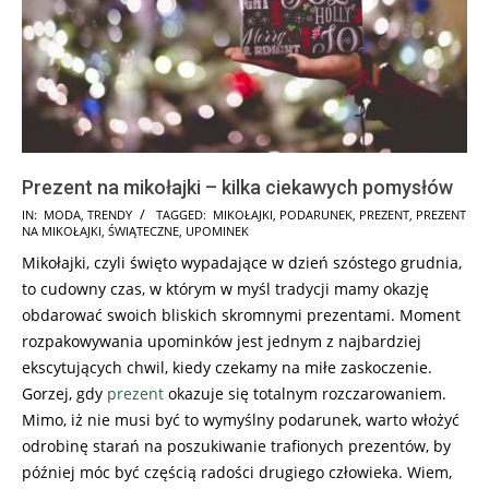
Prezent na mikołajki – kilka ciekawych pomysłów
2017-
IN:
MODA
,
TRENDY
TAGGED:
MIKOŁAJKI
,
PODARUNEK
,
PREZENT
,
PREZENT
NA MIKOŁAJKI
,
ŚWIĄTECZNE
,
UPOMINEK
11-
Mikołajki, czyli święto wypadające w dzień szóstego grudnia,
25
to cudowny czas, w którym w myśl tradycji mamy okazję
obdarować swoich bliskich skromnymi prezentami. Moment
rozpakowywania upominków jest jednym z najbardziej
ekscytujących chwil, kiedy czekamy na miłe zaskoczenie.
Gorzej, gdy
prezent
okazuje się totalnym rozczarowaniem.
Mimo, iż nie musi być to wymyślny podarunek, warto włożyć
odrobinę starań na poszukiwanie trafionych prezentów, by
później móc być częścią radości drugiego człowieka. Wiem,