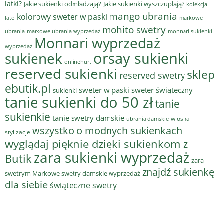
latki?
Jakie sukienki odmładzają?
Jakie sukienki wyszczuplają?
kolekcja
mango ubrania
kolorowy sweter w paski
lato
markowe
mohito swetry
ubrania
markowe ubrania wyprzedaż
monnari sukienki
Monnari wyprzedaż
wyprzedaż
sukienek
orsay sukienki
onlinehurt
reserved sukienki
sklep
reserved swetry
ebutik.pl
sweter w paski
sweter świąteczny
sukienki
tanie sukienki do 50 zł
tanie
sukienkie
tanie swetry damskie
wiosna
ubrania damskie
wszystko o modnych sukienkach
stylizacje
wyglądaj pięknie dzięki sukienkom z
zara sukienki wyprzedaż
Butik
zara
znajdź sukienkę
swetrym Markowe swetry damskie wyprzedaż
dla siebie
świąteczne swetry