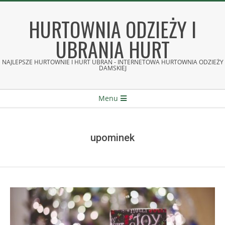
Skip
to
HURTOWNIA ODZIEŻY I
content
UBRANIA HURT
NAJLEPSZE HURTOWNIE I HURT UBRAŃ - INTERNETOWA HURTOWNIA ODZIEŻY
DAMSKIEJ
Secondary
Menu
Navigation
Menu
upominek