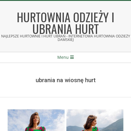
Skip
to
HURTOWNIA ODZIEŻY I
content
UBRANIA HURT
NAJLEPSZE HURTOWNIE I HURT UBRAŃ - INTERNETOWA HURTOWNIA ODZIEŻY
DAMSKIEJ
Secondary
Menu
Navigation
Menu
ubrania na wiosnę hurt