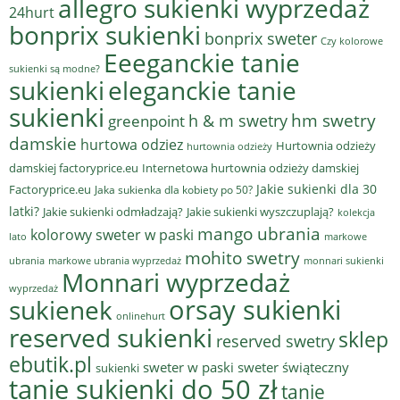
allegro sukienki wyprzedaż
24hurt
bonprix sukienki
bonprix sweter
Czy kolorowe
Eeeganckie tanie
sukienki są modne?
sukienki
eleganckie tanie
sukienki
hm swetry
h & m swetry
greenpoint
damskie
hurtowa odziez
Hurtownia odzieży
hurtownia odzieży
damskiej factoryprice.eu
Internetowa hurtownia odzieży damskiej
Jakie sukienki dla 30
Factoryprice.eu
Jaka sukienka dla kobiety po 50?
latki?
Jakie sukienki odmładzają?
Jakie sukienki wyszczuplają?
kolekcja
mango ubrania
kolorowy sweter w paski
lato
markowe
mohito swetry
ubrania
markowe ubrania wyprzedaż
monnari sukienki
Monnari wyprzedaż
wyprzedaż
sukienek
orsay sukienki
onlinehurt
reserved sukienki
sklep
reserved swetry
ebutik.pl
sweter w paski
sweter świąteczny
sukienki
tanie sukienki do 50 zł
tanie