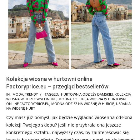
Kolekcja wiosna w hurtowni online
Factoryprice.eu – przegląd bestsellerów
2023-
IN:
MODA
,
TRENDY
TAGGED:
HURTOWNIA ODZIEŻY DAMSKIEJ
,
KOLEKCJA
WIOSNA W HURTOWNI ONLINE
,
MODNA KOLEKCJA WIOSNA W HURTOWNI
02-
ONLINE FACTORYPRICE.EU
,
MODNA ODZIEŻ NA WIOSNĘ W HURCIE
,
UBRANIA
07
NA WIOSNĘ HURT
Czy masz już pomysł, jak będzie wyglądać wiosenna odsłona
kolekcji Twojego sklepu? Jeśli nie przybrała ona jeszcze
konkretnego kształtu, najwyższy czas, by zainteresować się
bogatą hurtową ofertą. Sprawdź razem z nami, co ciekawego