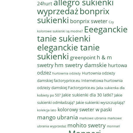
allegro sukienki
24hurt
wyprzedaż
bonprix
sukienki
bonprix sweter
Czy
Eeeganckie
kolorowe sukienki są modne?
tanie sukienki
eleganckie tanie
sukienki
h & m
greenpoint
hm swetry damskie
swetry
hurtowa
odziez
Hurtownia odzieży
hurtownia odzieży
damskiej factoryprice.eu
Internetowa hurtownia
odzieży damskiej Factoryprice.eu
Jaka sukienka dla
Jakie sukienki dla 30 latki?
Jakie
kobiety po 50?
sukienki odmładzają?
Jakie sukienki wyszczuplają?
kolorowy sweter w paski
kolekcja lato
mango ubrania
markowe ubrania
markowe
mohito swetry
ubrania wyprzedaż
monnari