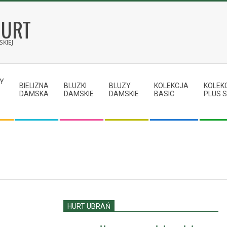
HURT
KIEJ
Y
BIELIZNA
BLUZKI
BLUZY
KOLEKCJA
KOLEK
DAMSKA
DAMSKIE
DAMSKIE
BASIC
PLUS S
HURT UBRAŃ