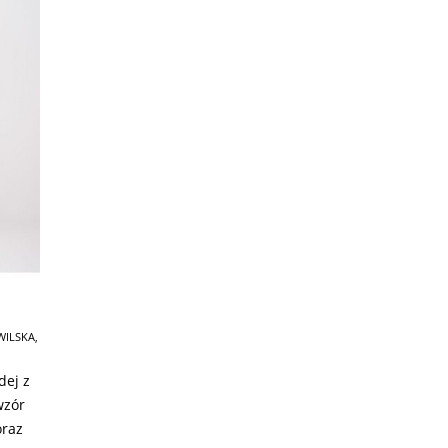
WILSKA
,
dej z
wzór
oraz