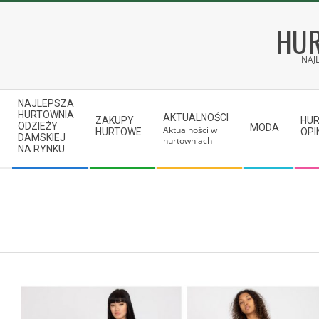
Skip
to
HUR
content
NAJ
Secondary
NAJLEPSZA
Navigation
HURTOWNIA
AKTUALNOŚCI
ZAKUPY
HU
ODZIEŻY
MODA
Aktualności w
Menu
HURTOWE
OPI
DAMSKIEJ
hurtowniach
NA RYNKU