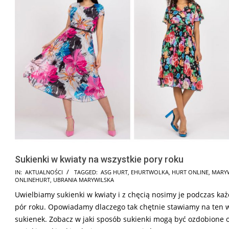
Sukienki w kwiaty na wszystkie pory roku
2025-
IN:
AKTUALNOŚCI
TAGGED:
ASG HURT
,
EHURTWOLKA
,
HURT ONLINE
,
MARY
ONLINEHURT
,
UBRANIA MARYWILSKA
03-
Uwielbiamy sukienki w kwiaty i z chęcią nosimy je podczas każ
01
pór roku. Opowiadamy dlaczego tak chętnie stawiamy na ten 
sukienek. Zobacz w jaki sposób sukienki mogą być ozdobione 