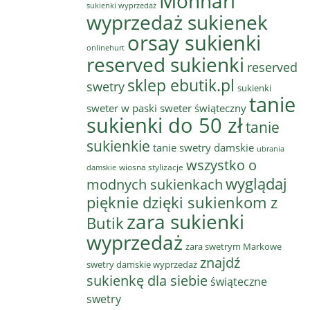
Monnari
sukienki wyprzedaż
wyprzedaż sukienek
orsay sukienki
onlinehurt
reserved sukienki
reserved
sklep ebutik.pl
swetry
sukienki
tanie
sweter w paski
sweter świąteczny
sukienki do 50 zł
tanie
sukienkie
tanie swetry damskie
ubrania
wszystko o
wiosna stylizacje
damskie
wyglądaj
modnych sukienkach
pięknie dzięki sukienkom z
zara sukienki
Butik
wyprzedaż
zara swetrym Markowe
znajdź
swetry damskie wyprzedaż
sukienkę dla siebie
świąteczne
swetry