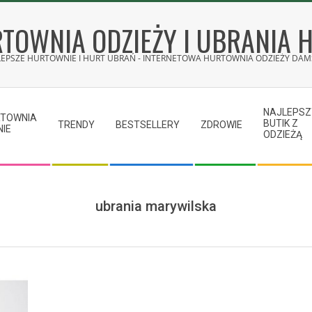
TOWNIA ODZIEŻY I UBRANIA 
LEPSZE HURTOWNIE I HURT UBRAŃ - INTERNETOWA HURTOWNIA ODZIEŻY DAMS
NAJLEPSZ
RTOWNIA
BUTIK Z
TRENDY
BESTSELLERY
ZDROWIE
NIE
ODZIEŻĄ
ubrania marywilska