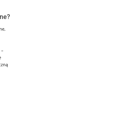
rne?
ne,
 –
e
czną