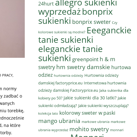
allegro sukienki
24hurt
wyprzedaż
bonprix
sukienki
bonprix sweter
Czy
Eeeganckie
kolorowe sukienki są modne?
tanie sukienki
eleganckie tanie
sukienki
h & m
greenpoint
hm swetry damskie
swetry
hurtowa
odziez
Hurtownia odzieży
O PRACY
,
hurtownia odzieży
damskiej factoryprice.eu
Internetowa hurtownia
am normy
odzieży damskiej Factoryprice.eu
Jaka sukienka dla
y zadbać o
Jakie sukienki dla 30 latki?
Jakie
kobiety po 50?
nowanych
sukienki odmładzają?
Jakie sukienki wyszczuplają?
niu torebkę,
kolorowy sweter w paski
kolekcja lato
jednocześnie
mango ubrania
markowe ubrania
markowe
d, na które
mohito swetry
ubrania wyprzedaż
monnari
torby.