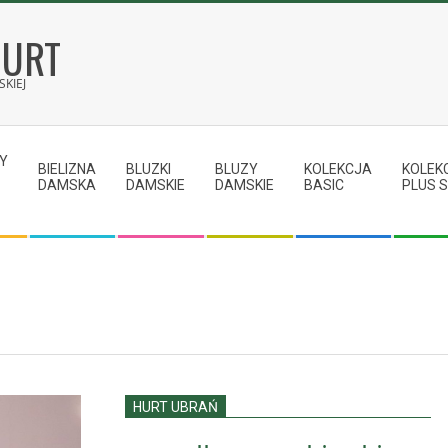
HURT
KIEJ
Y
BIELIZNA
BLUZKI
BLUZY
KOLEKCJA
KOLEK
DAMSKA
DAMSKIE
DAMSKIE
BASIC
PLUS S
HURT UBRAŃ