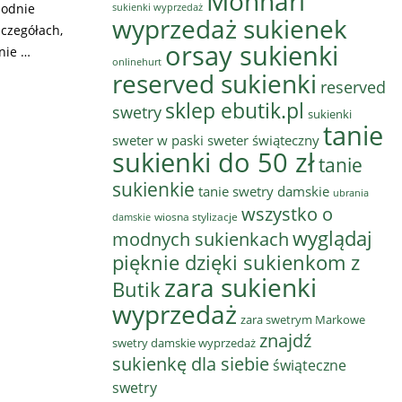
Monnari
modnie
sukienki wyprzedaż
wyprzedaż sukienek
czegółach,
orsay sukienki
nie …
onlinehurt
reserved sukienki
reserved
sklep ebutik.pl
swetry
sukienki
tanie
sweter w paski
sweter świąteczny
sukienki do 50 zł
tanie
sukienkie
tanie swetry damskie
ubrania
wszystko o
wiosna stylizacje
damskie
wyglądaj
modnych sukienkach
pięknie dzięki sukienkom z
zara sukienki
Butik
wyprzedaż
zara swetrym Markowe
znajdź
swetry damskie wyprzedaż
sukienkę dla siebie
świąteczne
swetry