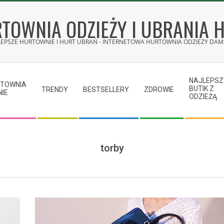
TOWNIA ODZIEŻY I UBRANIA 
LEPSZE HURTOWNIE I HURT UBRAŃ - INTERNETOWA HURTOWNIA ODZIEŻY DAMS
NAJLEPSZ
RTOWNIA
BUTIK Z
TRENDY
BESTSELLERY
ZDROWIE
NIE
ODZIEŻĄ
torby