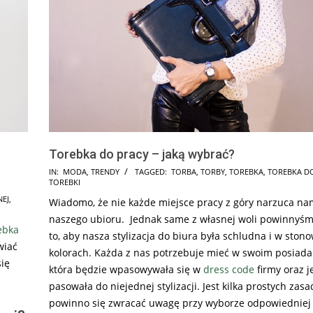
Torebka do pracy – jaką wybrać?
2017-
IN:
MODA
,
TRENDY
TAGGED:
TORBA
,
TORBY
,
TOREBKA
,
TOREBKA D
TOREBKI
12-
NEJ
,
Wiadomo, że nie każde miejsce pracy z góry narzuca n
04
naszego ubioru. Jednak same z własnej woli powinnyśm
ebka
to, aby nasza stylizacja do biura była schludna i w sto
wiać
kolorach. Każda z nas potrzebuje mieć w swoim posiada
się
która będzie wpasowywała się w
dress code
firmy oraz 
pasowała do niejednej stylizacji. Jest kilka prostych zasa
powinno się zwracać uwagę przy wyborze odpowiedniej 