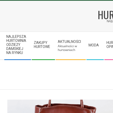
Skip
to
HUR
content
NAJ
Secondary
NAJLEPSZA
Navigation
HURTOWNIA
AKTUALNOŚCI
ZAKUPY
HU
ODZIEŻY
MODA
Aktualności w
Menu
HURTOWE
OPI
DAMSKIEJ
hurtowniach
NA RYNKU