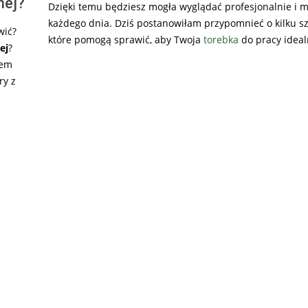
nej?
Dzięki temu będziesz mogła wyglądać profesjonalnie i 
każdego dnia. Dziś postanowiłam przypomnieć o kilku sz
wić?
które pomogą sprawić, aby Twoja
torebka
do pracy ideal
ej
?
dem
ry z