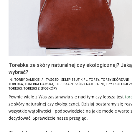
Torebka ze skóry naturalnej czy ekologicznej? Jaką
wybrać?
2025-
IN:
TORBY DAMSKIE
TAGGED:
SKLEP EBUTIK.PL
,
TORBY
,
TORBY SKÓRZANE
,
TOREBKA
,
TOREBKA DAMSKA
,
TOREBKA ZE SKÓRY NATURALNEJ CZY EKOLOGICZ
08-
TOREBKI
,
TOREBKI Z EKOSKÓRY
22
Pewnie wiele z Was zastanawia się nad tym czy lepsza jest
tor
ze skóry naturalnej czy ekologicznej. Dzisiaj postaramy się roz
wszystkie wątpliwości i podpowiedzieć na jakie modele warto 
decydować. Sprawdźcie nasze przegląd.