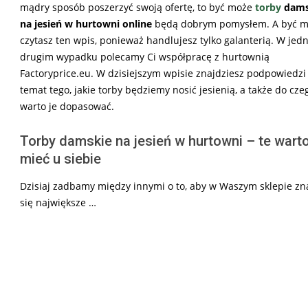
mądry sposób poszerzyć swoją ofertę, to być może
torby
dams
na jesień w
hurtowni online
będą dobrym pomysłem. A być 
czytasz ten wpis, ponieważ handlujesz tylko galanterią. W jed
drugim wypadku polecamy Ci współpracę z hurtownią
Factoryprice.eu. W dzisiejszym wpisie znajdziesz podpowiedzi
temat tego, jakie torby będziemy nosić jesienią, a także do cze
warto je dopasować.
Torby damskie na jesień w hurtowni – te wart
mieć u siebie
Dzisiaj zadbamy między innymi o to, aby w Waszym sklepie zn
się największe …