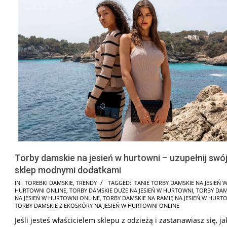
Torby damskie na jesień w hurtowni – uzupełnij swó
sklep modnymi dodatkami
2022-
IN:
TOREBKI DAMSKIE
,
TRENDY
TAGGED:
TANIE TORBY DAMSKIE NA JESIEŃ 
HURTOWNI ONLINE
,
TORBY DAMSKIE DUŻE NA JESIEŃ W HURTOWNI
,
TORBY DAM
08-
NA JESIEŃ W HURTOWNI ONLINE
,
TORBY DAMSKIE NA RAMIĘ NA JESIEŃ W HURT
18
TORBY DAMSKIE Z EKOSKÓRY NA JESIEŃ W HURTOWNI ONLINE
Jeśli jesteś właścicielem sklepu z odzieżą i zastanawiasz się, ja