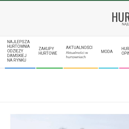
Skip
to
HUR
content
NAJ
Secondary
NAJLEPSZA
Navigation
HURTOWNIA
AKTUALNOŚCI
ZAKUPY
HU
ODZIEŻY
MODA
Aktualności w
Menu
HURTOWE
OPI
DAMSKIEJ
hurtowniach
NA RYNKU