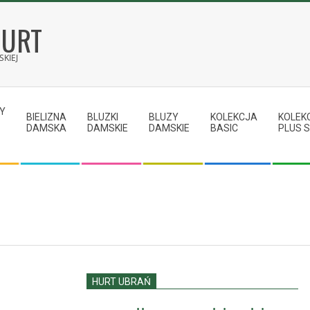
HURT
KIEJ
Y
BIELIZNA
BLUZKI
BLUZY
KOLEKCJA
KOLEK
DAMSKA
DAMSKIE
DAMSKIE
BASIC
PLUS S
HURT UBRAŃ