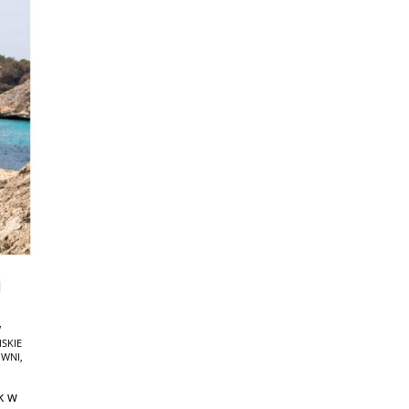
j
W
SKIE
OWNI
,
k w