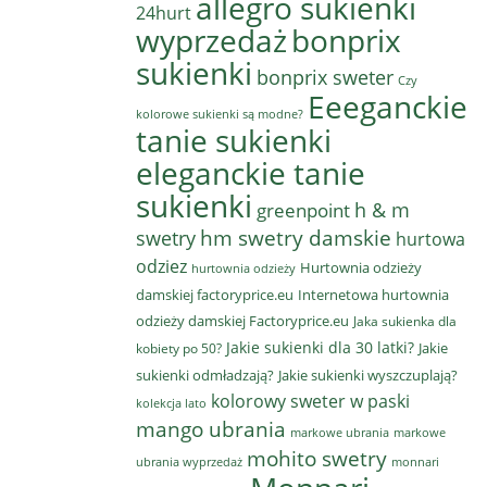
allegro sukienki
24hurt
wyprzedaż
bonprix
sukienki
bonprix sweter
Czy
Eeeganckie
kolorowe sukienki są modne?
tanie sukienki
eleganckie tanie
sukienki
h & m
greenpoint
hm swetry damskie
swetry
hurtowa
odziez
Hurtownia odzieży
hurtownia odzieży
damskiej factoryprice.eu
Internetowa hurtownia
odzieży damskiej Factoryprice.eu
Jaka sukienka dla
Jakie sukienki dla 30 latki?
Jakie
kobiety po 50?
sukienki odmładzają?
Jakie sukienki wyszczuplają?
kolorowy sweter w paski
kolekcja lato
mango ubrania
markowe ubrania
markowe
mohito swetry
ubrania wyprzedaż
monnari