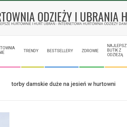
TOWNIA ODZIEŻY I UBRANIA 
LEPSZE HURTOWNIE I HURT UBRAŃ - INTERNETOWA HURTOWNIA ODZIEŻY DAMS
NAJLEPSZ
RTOWNIA
BUTIK Z
TRENDY
BESTSELLERY
ZDROWIE
NIE
ODZIEŻĄ
torby damskie duże na jesień w hurtowni