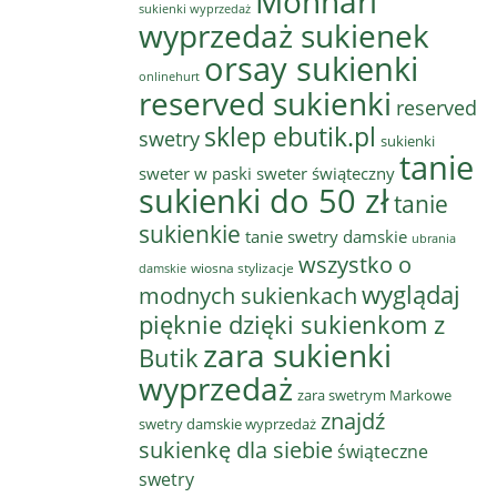
Monnari
sukienki wyprzedaż
wyprzedaż sukienek
orsay sukienki
onlinehurt
reserved sukienki
reserved
sklep ebutik.pl
swetry
sukienki
tanie
sweter w paski
sweter świąteczny
sukienki do 50 zł
tanie
sukienkie
tanie swetry damskie
ubrania
wszystko o
wiosna stylizacje
damskie
wyglądaj
modnych sukienkach
pięknie dzięki sukienkom z
zara sukienki
Butik
wyprzedaż
zara swetrym Markowe
znajdź
swetry damskie wyprzedaż
sukienkę dla siebie
świąteczne
swetry