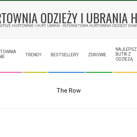
TOWNIA ODZIEŻY I UBRANIA 
LEPSZE HURTOWNIE I HURT UBRAŃ - INTERNETOWA HURTOWNIA ODZIEŻY DAMS
NAJLEPSZ
RTOWNIA
BUTIK Z
TRENDY
BESTSELLERY
ZDROWIE
NIE
ODZIEŻĄ
The Row