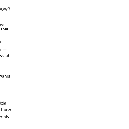
ypów?
KI
,
DAŻ
,
IENKI
a
wy —
wstał
 —
wania.
cią i
ę barw
riały i