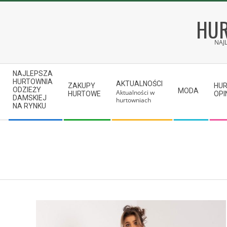
Skip
to
HUR
content
NAJ
Secondary
NAJLEPSZA
Navigation
HURTOWNIA
AKTUALNOŚCI
ZAKUPY
HU
ODZIEŻY
MODA
Aktualności w
Menu
HURTOWE
OPI
DAMSKIEJ
hurtowniach
NA RYNKU