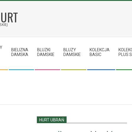
HURT
KIEJ
Y
BIELIZNA
BLUZKI
BLUZY
KOLEKCJA
KOLEK
DAMSKA
DAMSKIE
DAMSKIE
BASIC
PLUS S
HURT UBRAŃ