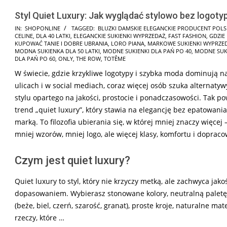
Styl Quiet Luxury: Jak wyglądać stylowo bez logot
2026-
IN:
SHOPONLINE
TAGGED:
BLUZKI DAMSKIE ELEGANCKIE PRODUCENT POLS
CELINE
,
DLA 40 LATKI
,
ELEGANCKIE SUKIENKI WYPRZEDAŻ
,
FAST FASHION
,
GDZIE
02-
KUPOWAĆ TANIE I DOBRE UBRANIA
,
LORO PIANA
,
MARKOWE SUKIENKI WYPRZE
24
MODNA SUKIENKA DLA 50 LATKI
,
MODNE SUKIENKI DLA PAŃ PO 40
,
MODNE SUK
DLA PAŃ PO 60
,
ONLY
,
THE ROW
,
TOTÊME
W świecie, gdzie krzykliwe logotypy i szybka moda dominują n
ulicach i w social mediach, coraz więcej osób szuka alternaty
stylu opartego na jakości, prostocie i ponadczasowości. Tak po
trend „quiet luxury”, który stawia na elegancję bez epatowania
marką. To filozofia ubierania się, w której mniej znaczy więcej
mniej wzorów, mniej logo, ale więcej klasy, komfortu i dopraco
Czym jest quiet luxury?
Quiet luxury to styl, który nie krzyczy metką, ale zachwyca jakoś
dopasowaniem. Wybierasz stonowane kolory, neutralną palet
(beże, biel, czerń, szarość, granat), proste kroje, naturalne mate
rzeczy, które …