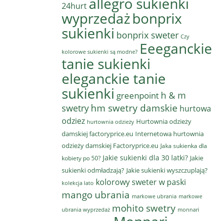
allegro sukienki
24hurt
wyprzedaż
bonprix
sukienki
bonprix sweter
Czy
Eeeganckie
kolorowe sukienki są modne?
tanie sukienki
eleganckie tanie
sukienki
h & m
greenpoint
hm swetry damskie
swetry
hurtowa
odziez
Hurtownia odzieży
hurtownia odzieży
damskiej factoryprice.eu
Internetowa hurtownia
odzieży damskiej Factoryprice.eu
Jaka sukienka dla
Jakie sukienki dla 30 latki?
Jakie
kobiety po 50?
sukienki odmładzają?
Jakie sukienki wyszczuplają?
kolorowy sweter w paski
kolekcja lato
mango ubrania
markowe ubrania
markowe
mohito swetry
ubrania wyprzedaż
monnari