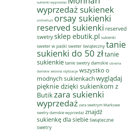
Monnari
sukienki wyprzedaż
wyprzedaż sukienek
orsay sukienki
onlinehurt
reserved sukienki
reserved
sklep ebutik.pl
swetry
sukienki
tanie
sweter w paski
sweter świąteczny
sukienki do 50 zł
tanie
sukienkie
tanie swetry damskie
ubrania
wszystko o
wiosna stylizacje
damskie
wyglądaj
modnych sukienkach
pięknie dzięki sukienkom z
zara sukienki
Butik
wyprzedaż
zara swetrym Markowe
znajdź
swetry damskie wyprzedaż
sukienkę dla siebie
świąteczne
swetry