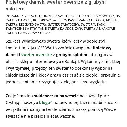
Fioletowy damski sweter oversize z grubym
splotem
2025-
IN:
ZAKUPY
TAGGED:
BONPRIX SWETER
,
GREENPOINT
,
H & M SWETRY
,
HM
SWETRY DAMSKIE
,
KOLOROWY SWETER W PASKI
,
MANGO UBRANIA
,
MOHITO
11-
SWETRY
,
RESERVED SWETRY
,
SWETER ŚWIĄTECZNY
,
SWETER W PASKI
,
06
ŚWIĄTECZNE SWETRY
,
TANIE SWETRY DAMSKIE
,
ZARA SWETRYM MARKOWE
SWETRY DAMSKIE WYPRZEDAŻ
Szukasz wyjątkowego swetra, który łączy w sobie styl,
komfort oraz jakość? Warto zwrócić uwagę na
fioletowy
damski
sweter oversize
z grubym splotem
, dostępny w
ofercie sklepu internetowego eButik.pl. Wykonany z miękkiej
i wytrzymałej przędzy, ten sweter to doskonały wybór na
chłodniejsze dni, kiedy pragniesz czuć się ciepło i przytulnie,
jednocześnie nie rezygnując z eleganckiego wyglądu.
Znajdź modna
sukieneczka na wesele
na każdą figurę.
Czytając naszego
bloga
na pewno będziecie na bieżąco ze
wszystkimi modnymi tendencjami. Z naszą pomocą Wasze
stylizacje nie przejdą niezauważone.