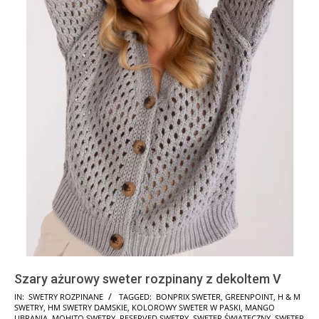
Szary ażurowy sweter rozpinany z dekoltem V
2025-
IN:
SWETRY ROZPINANE
TAGGED:
BONPRIX SWETER
,
GREENPOINT
,
H & M
SWETRY
,
HM SWETRY DAMSKIE
,
KOLOROWY SWETER W PASKI
,
MANGO
11-
UBRANIA
,
MOHITO SWETRY
,
RESERVED SWETRY
,
SWETER ŚWIĄTECZNY
,
SWETER