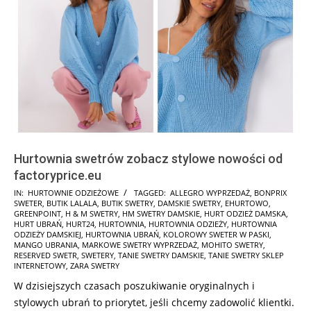
Hurtownia swetrów zobacz stylowe nowości od
factoryprice.eu
2026-
IN:
HURTOWNIE ODZIEŻOWE
TAGGED:
ALLEGRO WYPRZEDAŻ
,
BONPRIX
SWETER
,
BUTIK LALALA
,
BUTIK SWETRY
,
DAMSKIE SWETRY
,
EHURTOWO
,
01-
GREENPOINT
,
H & M SWETRY
,
HM SWETRY DAMSKIE
,
HURT ODZIEŻ DAMSKA
,
28
HURT UBRAŃ
,
HURT24
,
HURTOWNIA
,
HURTOWNIA ODZIEŻY
,
HURTOWNIA
ODZIEŻY DAMSKIEJ
,
HURTOWNIA UBRAŃ
,
KOLOROWY SWETER W PASKI
,
MANGO UBRANIA
,
MARKOWE SWETRY WYPRZEDAŻ
,
MOHITO SWETRY
,
RESERVED SWETR
,
SWETERY
,
TANIE SWETRY DAMSKIE
,
TANIE SWETRY SKLEP
INTERNETOWY
,
ZARA SWETRY
W dzisiejszych czasach poszukiwanie oryginalnych i
stylowych ubrań to priorytet, jeśli chcemy zadowolić klientki.