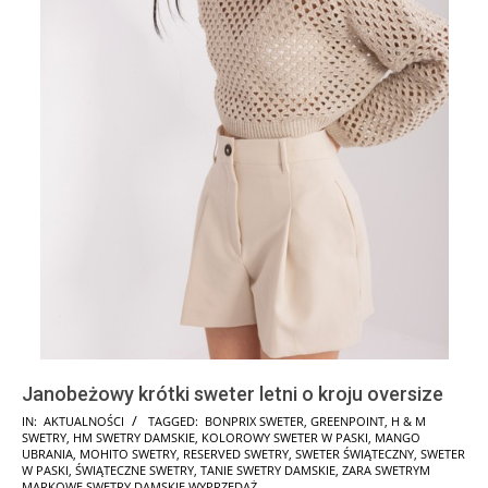
Janobeżowy krótki sweter letni o kroju oversize
2025-
IN:
AKTUALNOŚCI
TAGGED:
BONPRIX SWETER
,
GREENPOINT
,
H & M
SWETRY
,
HM SWETRY DAMSKIE
,
KOLOROWY SWETER W PASKI
,
MANGO
11-
UBRANIA
,
MOHITO SWETRY
,
RESERVED SWETRY
,
SWETER ŚWIĄTECZNY
,
SWETER
16
W PASKI
,
ŚWIĄTECZNE SWETRY
,
TANIE SWETRY DAMSKIE
,
ZARA SWETRYM
MARKOWE SWETRY DAMSKIE WYPRZEDAŻ