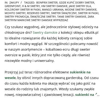
2025-
IN:
ZAKUPY
TAGGED:
BONPRIX SWETER
,
GDZIE KUPIĆ DOBRY SWETER
,
GREENPOINT
,
H & M SWETRY
,
HM SWETRY DAMSKIE
,
JAKIE SWETRY DLA
,
11-
KOLOROWY SWETER W PASKI
,
MANGO UBRANIA
,
MODNE SWETRY DAMSKIE
,
07
MOHITO SWETRY
,
RESERVED SWETRY
,
SWETER ŚWIĄTECZNY
,
SWETER W PASKI
,
SWETRY PROMOCJA
,
ŚWIĄTECZNE SWETRY
,
TANIE SWETRY DAMSKIE
,
ZARA
SWETRYM MARKOWE SWETRY DAMSKIE WYPRZEDAŻ
Czy szukasz wygodnej, ale jednocześnie stylowej odzieży na
chłodniejsze dni?
Swetry damskie
z kolekcji sklepu eButik.pl
to idealne rozwiązanie dla każdej kobiety ceniącej sobie
komfort i modny wygląd. W szczególności polecamy nowość
w naszym asortymencie – kobaltowo-ecru długi sweter
oversize w paski, który jest nie tylko ciepły, ale również
niezwykle modny i uniwersalny.
Przejrzyj już teraz różnorodne efektowne
sukienkie na
wesele
, by olśnić innych dopracowaną garderobą. Od czasu
do czasu każda kobieta ma okazję wybrać się jako gość na
wesele do rodziny lub znajomych. Wtedy szukamy zwykle
nowej, niepowtarzalnej i zjawiskowej kreacji,
sukienki na
…