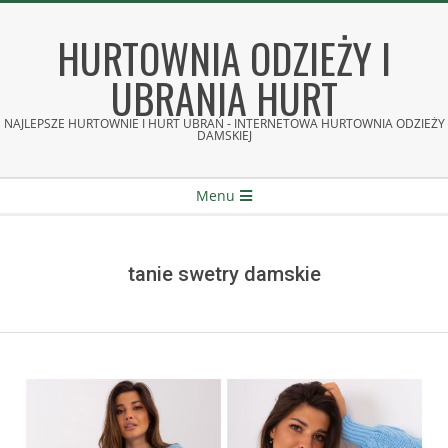
Skip
to
HURTOWNIA ODZIEŻY I
content
UBRANIA HURT
NAJLEPSZE HURTOWNIE I HURT UBRAŃ - INTERNETOWA HURTOWNIA ODZIEŻY
DAMSKIEJ
Secondary
Menu
Navigation
Menu
tanie swetry damskie