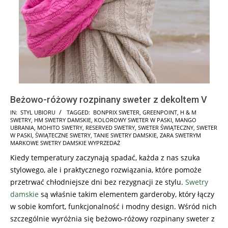
Beżowo-różowy rozpinany sweter z dekoltem V
2025-
IN:
STYL UBIORU
TAGGED:
BONPRIX SWETER
,
GREENPOINT
,
H & M
SWETRY
,
HM SWETRY DAMSKIE
,
KOLOROWY SWETER W PASKI
,
MANGO
11-
UBRANIA
,
MOHITO SWETRY
,
RESERVED SWETRY
,
SWETER ŚWIĄTECZNY
,
SWETER
06
W PASKI
,
ŚWIĄTECZNE SWETRY
,
TANIE SWETRY DAMSKIE
,
ZARA SWETRYM
MARKOWE SWETRY DAMSKIE WYPRZEDAŻ
Kiedy temperatury zaczynają spadać, każda z nas szuka
stylowego, ale i praktycznego rozwiązania, które pomoże
przetrwać chłodniejsze dni bez rezygnacji ze stylu.
Swetry
damskie
są właśnie takim elementem garderoby, który łączy
w sobie komfort, funkcjonalność i modny design. Wśród nich
szczególnie wyróżnia się beżowo-różowy rozpinany sweter z