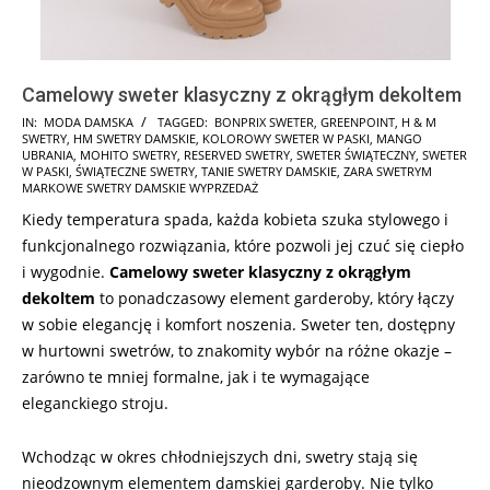
Camelowy sweter klasyczny z okrągłym dekoltem
2025-
IN:
MODA DAMSKA
TAGGED:
BONPRIX SWETER
,
GREENPOINT
,
H & M
SWETRY
,
HM SWETRY DAMSKIE
,
KOLOROWY SWETER W PASKI
,
MANGO
11-
UBRANIA
,
MOHITO SWETRY
,
RESERVED SWETRY
,
SWETER ŚWIĄTECZNY
,
SWETER
07
W PASKI
,
ŚWIĄTECZNE SWETRY
,
TANIE SWETRY DAMSKIE
,
ZARA SWETRYM
MARKOWE SWETRY DAMSKIE WYPRZEDAŻ
Kiedy temperatura spada, każda kobieta szuka stylowego i
funkcjonalnego rozwiązania, które pozwoli jej czuć się ciepło
i wygodnie.
Camelowy sweter klasyczny z okrągłym
dekoltem
to ponadczasowy element garderoby, który łączy
w sobie elegancję i komfort noszenia. Sweter ten, dostępny
w hurtowni swetrów, to znakomity wybór na różne okazje –
zarówno te mniej formalne, jak i te wymagające
eleganckiego stroju.
Wchodząc w okres chłodniejszych dni, swetry stają się
nieodzownym elementem damskiej garderoby. Nie tylko