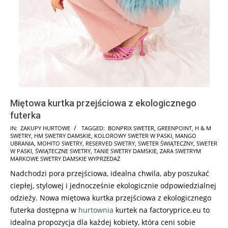
Miętowa kurtka przejściowa z ekologicznego
futerka
2025-
IN:
ZAKUPY HURTOWE
TAGGED:
BONPRIX SWETER
,
GREENPOINT
,
H & M
SWETRY
,
HM SWETRY DAMSKIE
,
KOLOROWY SWETER W PASKI
,
MANGO
11-
UBRANIA
,
MOHITO SWETRY
,
RESERVED SWETRY
,
SWETER ŚWIĄTECZNY
,
SWETER
09
W PASKI
,
ŚWIĄTECZNE SWETRY
,
TANIE SWETRY DAMSKIE
,
ZARA SWETRYM
MARKOWE SWETRY DAMSKIE WYPRZEDAŻ
Nadchodzi pora przejściowa, idealna chwila, aby poszukać
ciepłej, stylowej i jednocześnie ekologicznie odpowiedzialnej
odzieży. Nowa miętowa kurtka przejściowa z ekologicznego
futerka dostępna w
hurtownia
kurtek na factoryprice.eu to
idealna propozycja dla każdej kobiety, która ceni sobie