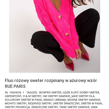
Fluo różowy sweter rozpinany w ażurowy wzór
RUE PARIS
2025-
IN:
FASHION
TAGGED:
BONPRIX SWETER
,
GDZIE KUPIĆ DOBRY SWETER
,
GREENPOINT
,
H & M SWETRY
,
HM SWETRY DAMSKIE
,
JAKIE SWETRY DLA
,
11-
KOLOROWY SWETER W PASKI
,
MANGO UBRANIA
,
MODNE SWETRY DAMSKIE
,
06
MOHITO SWETRY
,
RESERVED SWETRY
,
SWETER ŚWIĄTECZNY
,
SWETER W PASKI
,
SWETRY PROMOCJA
,
ŚWIĄTECZNE SWETRY
,
TANIE SWETRY DAMSKIE
,
ZARA