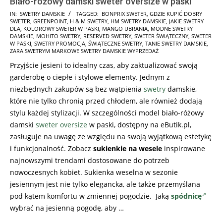
Biało-różowy damski sweter oversize w paski
2025-
IN:
SWETRY DAMSKIE
TAGGED:
BONPRIX SWETER
,
GDZIE KUPIĆ DOBRY
SWETER
,
GREENPOINT
,
H & M SWETRY
,
HM SWETRY DAMSKIE
,
JAKIE SWETRY
11-
DLA
,
KOLOROWY SWETER W PASKI
,
MANGO UBRANIA
,
MODNE SWETRY
17
DAMSKIE
,
MOHITO SWETRY
,
RESERVED SWETRY
,
SWETER ŚWIĄTECZNY
,
SWETER
W PASKI
,
SWETRY PROMOCJA
,
ŚWIĄTECZNE SWETRY
,
TANIE SWETRY DAMSKIE
,
ZARA SWETRYM MARKOWE SWETRY DAMSKIE WYPRZEDAŻ
Przyjście jesieni to idealny czas, aby zaktualizować swoją
garderobę o ciepłe i stylowe elementy. Jednym z
niezbędnych zakupów są bez wątpienia
swetry
damskie,
które nie tylko chronią przed chłodem, ale również dodają
stylu każdej stylizacji. W szczególności model biało-różowy
damski
sweter oversize
w paski, dostępny na eButik.pl,
zasługuje na uwagę ze względu na swoją wyjątkową estetykę
i funkcjonalność. Zobacz
sukienkie na wesele
inspirowane
najnowszymi trendami dostosowane do potrzeb
nowoczesnych kobiet. Sukienka weselna w sezonie
jesiennym jest nie tylko elegancka, ale także przemyślana
pod kątem komfortu w zmiennej pogodzie. Jaką
spódnicę
wybrać na jesienną pogodę, aby …