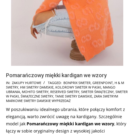
Pomarańczowy miękki kardigan we wzory
2025-
IN:
ZAKUPY HURTOWE
TAGGED:
BONPRIX SWETER
,
GREENPOINT
,
H & M
SWETRY
,
HM SWETRY DAMSKIE
,
KOLOROWY SWETER W PASKI
,
MANGO
11-
UBRANIA
,
MOHITO SWETRY
,
RESERVED SWETRY
,
SWETER ŚWIĄTECZNY
,
SWETER
17
W PASKI
,
ŚWIĄTECZNE SWETRY
,
TANIE SWETRY DAMSKIE
,
ZARA SWETRYM
MARKOWE SWETRY DAMSKIE WYPRZEDAŻ
W poszukiwaniu idealnego ubrania, które połączy komfort z
elegancją, warto zwrócić uwagę na kardigany. Szczególnie
model jak
Pomarańczowy miękki kardigan we wzory
, który
łączy w sobie oryginalny design z wysokiej jakości