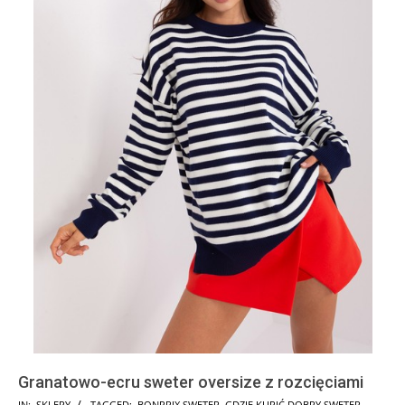
Granatowo-ecru sweter oversize z rozcięciami
2025-
IN:
SKLEPY
TAGGED:
BONPRIX SWETER
,
GDZIE KUPIĆ DOBRY SWETER
,