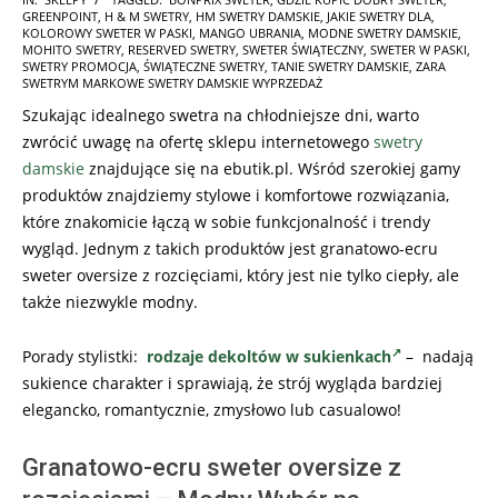
GREENPOINT
,
H & M SWETRY
,
HM SWETRY DAMSKIE
,
JAKIE SWETRY DLA
,
11-
KOLOROWY SWETER W PASKI
,
MANGO UBRANIA
,
MODNE SWETRY DAMSKIE
,
10
MOHITO SWETRY
,
RESERVED SWETRY
,
SWETER ŚWIĄTECZNY
,
SWETER W PASKI
,
SWETRY PROMOCJA
,
ŚWIĄTECZNE SWETRY
,
TANIE SWETRY DAMSKIE
,
ZARA
SWETRYM MARKOWE SWETRY DAMSKIE WYPRZEDAŻ
Szukając idealnego swetra na chłodniejsze dni, warto
zwrócić uwagę na ofertę sklepu internetowego
swetry
damskie
znajdujące się na ebutik.pl. Wśród szerokiej gamy
produktów znajdziemy stylowe i komfortowe rozwiązania,
które znakomicie łączą w sobie funkcjonalność i trendy
wygląd. Jednym z takich produktów jest granatowo-ecru
sweter oversize z rozcięciami, który jest nie tylko ciepły, ale
także niezwykle modny.
Porady stylistki:
rodzaje dekoltów w sukienkach
– nadają
sukience charakter i sprawiają, że strój wygląda bardziej
elegancko, romantycznie, zmysłowo lub casualowo!
Granatowo-ecru sweter oversize z