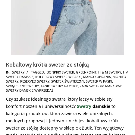
Kobaltowy krótki sweter ze stójką
2025-
IN:
SWETRY
TAGGED:
BONPRIX SWETER
,
GREENPOINT
,
H & M SWETRY
,
HM
SWETRY DAMSKIE
,
KOLOROWY SWETER W PASKI
,
MANGO UBRANIA
,
MOHITO
11-
SWETRY
,
RESERVED SWETRY
,
SWETER ŚWIĄTECZNY
,
SWETER W PASKI
,
06
ŚWIĄTECZNE SWETRY
,
TANIE SWETRY DAMSKIE
,
ZARA SWETRYM MARKOWE
SWETRY DAMSKIE WYPRZEDAŻ
Czy szukasz idealnego swetra, który łączy w sobie styl,
komfort noszenia i uniwersalność?
Swetry
damskie
to
kategoria produktów, która zawiera wiele unikalnych,
modnych propozycji. Jednym z nich jest kobaltowy krótki
sweter ze stójką dostępny w sklepie eButik. Ten wyjątkowy