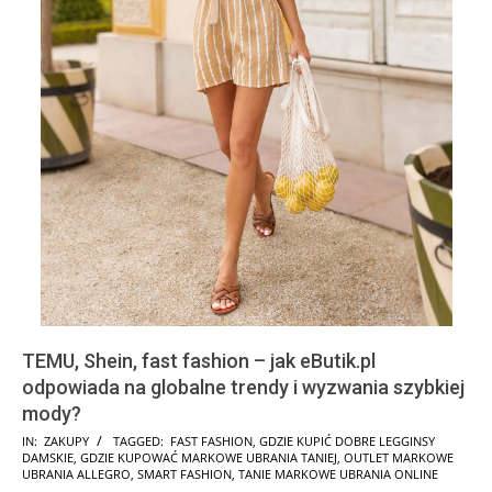
TEMU, Shein, fast fashion – jak eButik.pl
odpowiada na globalne trendy i wyzwania szybkiej
mody?
2025-
IN:
ZAKUPY
TAGGED:
FAST FASHION
,
GDZIE KUPIĆ DOBRE LEGGINSY
DAMSKIE
,
GDZIE KUPOWAĆ MARKOWE UBRANIA TANIEJ
,
OUTLET MARKOWE
07-
UBRANIA ALLEGRO
,
SMART FASHION
,
TANIE MARKOWE UBRANIA ONLINE
02