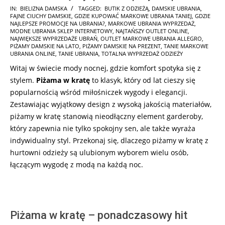
2024-
IN:
BIELIZNA DAMSKA
TAGGED:
BUTIK Z ODZIEŻĄ
,
DAMSKIE UBRANIA
,
FAJNE CIUCHY DAMSKIE
,
GDZIE KUPOWAĆ MARKOWE UBRANIA TANIEJ
,
GDZIE
10-
NAJLEPSZE PROMOCJE NA UBRANIA?
,
MARKOWE UBRANIA WYPRZEDAŻ
,
08
MODNE UBRANIA SKLEP INTERNETOWY
,
NAJTAŃSZY OUTLET ONLINE
,
NAJWIĘKSZE WYPRZEDAŻE UBRAŃ
,
OUTLET MARKOWE UBRANIA ALLEGRO
,
PIŻAMY DAMSKIE NA LATO
,
PIŻAMY DAMSKIE NA PREZENT
,
TANIE MARKOWE
UBRANIA ONLINE
,
TANIE UBRANIA
,
TOTALNA WYPRZEDAŻ ODZIEŻY
Witaj w świecie mody nocnej, gdzie komfort spotyka się z
stylem.
Piżama w kratę
to klasyk, który od lat cieszy się
popularnością wśród miłośniczek wygody i elegancji.
Zestawiając wyjątkowy design z wysoką jakością materiałów,
piżamy w kratę stanowią nieodłączny element garderoby,
który zapewnia nie tylko spokojny sen, ale także wyraża
indywidualny styl. Przekonaj się, dlaczego piżamy w kratę z
hurtowni odzieży są ulubionym wyborem wielu osób,
łączącym wygodę z modą na każdą noc.
Piżama w kratę – ponadczasowy hit