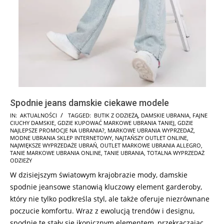
Spodnie jeans damskie ciekawe modele
2024-
IN:
AKTUALNOŚCI
TAGGED:
BUTIK Z ODZIEŻĄ
,
DAMSKIE UBRANIA
,
FAJNE
CIUCHY DAMSKIE
,
GDZIE KUPOWAĆ MARKOWE UBRANIA TANIEJ
,
GDZIE
10-
NAJLEPSZE PROMOCJE NA UBRANIA?
,
MARKOWE UBRANIA WYPRZEDAŻ
,
08
MODNE UBRANIA SKLEP INTERNETOWY
,
NAJTAŃSZY OUTLET ONLINE
,
NAJWIĘKSZE WYPRZEDAŻE UBRAŃ
,
OUTLET MARKOWE UBRANIA ALLEGRO
,
TANIE MARKOWE UBRANIA ONLINE
,
TANIE UBRANIA
,
TOTALNA WYPRZEDAŻ
ODZIEŻY
W dzisiejszym światowym krajobrazie mody, damskie
spodnie jeansowe stanowią kluczowy element garderoby,
który nie tylko podkreśla styl, ale także oferuje niezrównane
poczucie komfortu. Wraz z ewolucją trendów i designu,
spodnie te stały się ikonicznym elementem, przekraczając