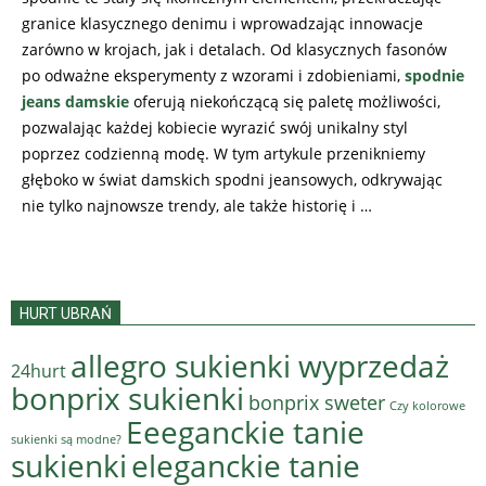
granice klasycznego denimu i wprowadzając innowacje
zarówno w krojach, jak i detalach. Od klasycznych fasonów
po odważne eksperymenty z wzorami i zdobieniami,
spodnie
jeans damskie
oferują niekończącą się paletę możliwości,
pozwalając każdej kobiecie wyrazić swój unikalny styl
poprzez codzienną modę. W tym artykule przenikniemy
głęboko w świat damskich spodni jeansowych, odkrywając
nie tylko najnowsze trendy, ale także historię i …
HURT UBRAŃ
allegro sukienki wyprzedaż
24hurt
bonprix sukienki
bonprix sweter
Czy kolorowe
Eeeganckie tanie
sukienki są modne?
sukienki
eleganckie tanie