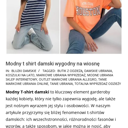
Modny t shirt damski wygodny na wiosnę
2025-
IN:
BLUZKI DAMSKIE
TAGGED:
BUTIK Z ODZIEŻĄ
,
DAMSKIE UBRANIA
,
KOSZULKI NA LATO
,
MARKOWE UBRANIA WYPRZEDAŻ
,
MODNE UBRANIA
03-
SKLEP INTERNETOWY
,
OUTLET MARKOWE UBRANIA ALLEGRO
,
TANIE
08
MARKOWE UBRANIA ONLINE
,
TANIE UBRANIA
,
TOTALNA WYPRZEDAŻ ODZIEŻY
Modny T-shirt damski
to kluczowy element garderoby
każdej kobiety, który nie tylko zapewnia wygodę, ale także
jest nośnym wyrazem jej stylu i osobowości. W naszym
artykule przyjrzymy się bliżej fenomenowi t-shirtów
damskich: ich wszechstronności, różnorodności fasonów i
wzorów, a także sposobom, w jakie można je nosić, aby