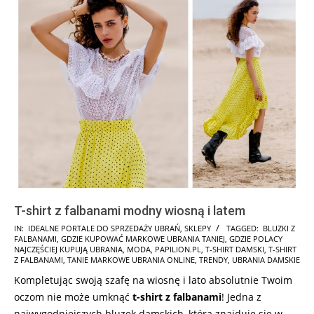
T-shirt z falbanami modny wiosną i latem
2025-
IN:
IDEALNE PORTALE DO SPRZEDAŻY UBRAŃ
,
SKLEPY
TAGGED:
BLUZKI Z
FALBANAMI
,
GDZIE KUPOWAĆ MARKOWE UBRANIA TANIEJ
,
GDZIE POLACY
04-
NAJCZĘŚCIEJ KUPUJĄ UBRANIA
,
MODA
,
PAPILION.PL
,
T-SHIRT DAMSKI
,
T-SHIRT
04
Z FALBANAMI
,
TANIE MARKOWE UBRANIA ONLINE
,
TRENDY
,
UBRANIA DAMSKIE
Kompletując swoją szafę na wiosnę i lato absolutnie Twoim
oczom nie może umknąć
t-shirt z falbanami
! Jedna z
najwygodniejszych bluzek damskich, która znajduje się w