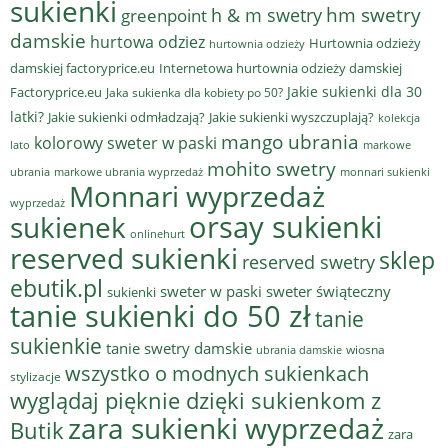
sukienki
hm swetry
h & m swetry
greenpoint
damskie
hurtowa odziez
Hurtownia odzieży
hurtownia odzieży
damskiej factoryprice.eu
Internetowa hurtownia odzieży damskiej
Jakie sukienki dla 30
Factoryprice.eu
Jaka sukienka dla kobiety po 50?
latki?
Jakie sukienki odmładzają?
Jakie sukienki wyszczuplają?
kolekcja
mango ubrania
kolorowy sweter w paski
lato
markowe
mohito swetry
ubrania
markowe ubrania wyprzedaż
monnari sukienki
Monnari wyprzedaż
wyprzedaż
sukienek
orsay sukienki
onlinehurt
reserved sukienki
sklep
reserved swetry
ebutik.pl
sweter w paski
sweter świąteczny
sukienki
tanie sukienki do 50 zł
tanie
sukienkie
tanie swetry damskie
wiosna
ubrania damskie
wszystko o modnych sukienkach
stylizacje
wyglądaj pięknie dzięki sukienkom z
zara sukienki wyprzedaż
Butik
zara