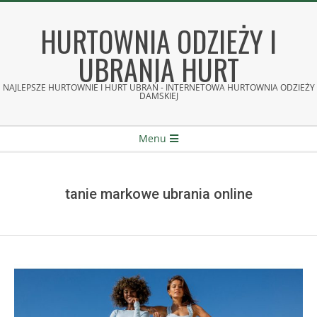
Skip
to
HURTOWNIA ODZIEŻY I
content
UBRANIA HURT
NAJLEPSZE HURTOWNIE I HURT UBRAŃ - INTERNETOWA HURTOWNIA ODZIEŻY
DAMSKIEJ
Secondary
Menu
Navigation
Menu
tanie markowe ubrania online