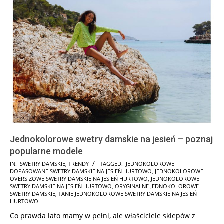
Jednokolorowe swetry damskie na jesień – poznaj
popularne modele
2022-
IN:
SWETRY DAMSKIE
,
TRENDY
TAGGED:
JEDNOKOLOROWE
DOPASOWANE SWETRY DAMSKIE NA JESIEŃ HURTOWO
,
JEDNOKOLOROWE
08-
OVERSIZOWE SWETRY DAMSKIE NA JESIEŃ HURTOWO
,
JEDNOKOLOROWE
08
SWETRY DAMSKIE NA JESIEŃ HURTOWO
,
ORYGINALNE JEDNOKOLOROWE
SWETRY DAMSKIE
,
TANIE JEDNOKOLOROWE SWETRY DAMSKIE NA JESIEŃ
HURTOWO
Co prawda lato mamy w pełni, ale właściciele sklepów z