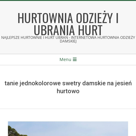
Skip
to
HURTOWNIA ODZIEŻY I
content
UBRANIA HURT
NAJLEPSZE HURTOWNIE I HURT UBRAŃ - INTERNETOWA HURTOWNIA ODZIEŻY
DAMSKIEJ
Secondary
Menu
Navigation
Menu
tanie jednokolorowe swetry damskie na jesień
hurtowo