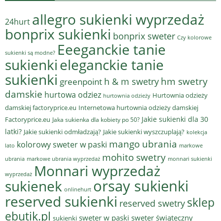
allegro sukienki wyprzedaż
24hurt
bonprix sukienki
bonprix sweter
Czy kolorowe
Eeeganckie tanie
sukienki są modne?
sukienki
eleganckie tanie
sukienki
hm swetry
h & m swetry
greenpoint
damskie
hurtowa odziez
Hurtownia odzieży
hurtownia odzieży
damskiej factoryprice.eu
Internetowa hurtownia odzieży damskiej
Jakie sukienki dla 30
Factoryprice.eu
Jaka sukienka dla kobiety po 50?
latki?
Jakie sukienki odmładzają?
Jakie sukienki wyszczuplają?
kolekcja
mango ubrania
kolorowy sweter w paski
lato
markowe
mohito swetry
ubrania
markowe ubrania wyprzedaż
monnari sukienki
Monnari wyprzedaż
wyprzedaż
sukienek
orsay sukienki
onlinehurt
reserved sukienki
sklep
reserved swetry
ebutik.pl
sweter w paski
sweter świąteczny
sukienki