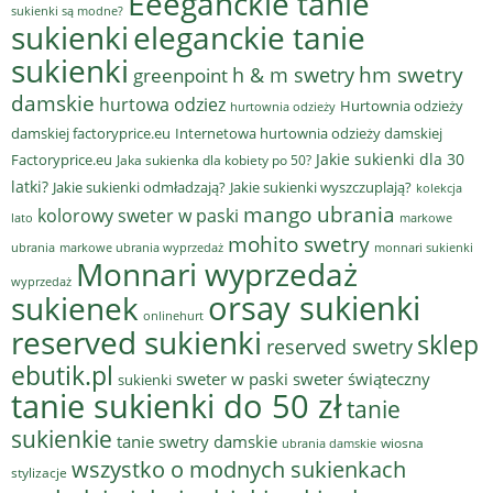
Eeeganckie tanie
sukienki są modne?
sukienki
eleganckie tanie
sukienki
hm swetry
h & m swetry
greenpoint
damskie
hurtowa odziez
Hurtownia odzieży
hurtownia odzieży
damskiej factoryprice.eu
Internetowa hurtownia odzieży damskiej
Jakie sukienki dla 30
Factoryprice.eu
Jaka sukienka dla kobiety po 50?
latki?
Jakie sukienki odmładzają?
Jakie sukienki wyszczuplają?
kolekcja
mango ubrania
kolorowy sweter w paski
lato
markowe
mohito swetry
ubrania
markowe ubrania wyprzedaż
monnari sukienki
Monnari wyprzedaż
wyprzedaż
sukienek
orsay sukienki
onlinehurt
reserved sukienki
sklep
reserved swetry
ebutik.pl
sweter w paski
sweter świąteczny
sukienki
tanie sukienki do 50 zł
tanie
sukienkie
tanie swetry damskie
wiosna
ubrania damskie
wszystko o modnych sukienkach
stylizacje