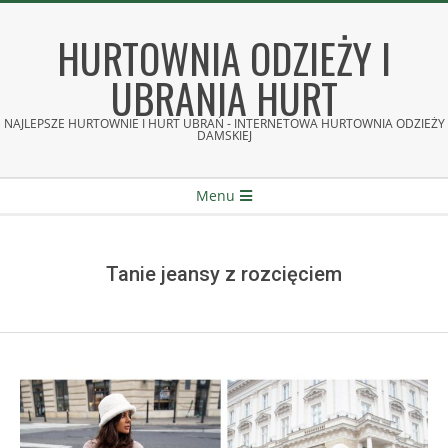
Skip
to
HURTOWNIA ODZIEŻY I
content
UBRANIA HURT
NAJLEPSZE HURTOWNIE I HURT UBRAŃ - INTERNETOWA HURTOWNIA ODZIEŻY
DAMSKIEJ
Secondary
Menu
Navigation
Menu
Tanie jeansy z rozcięciem