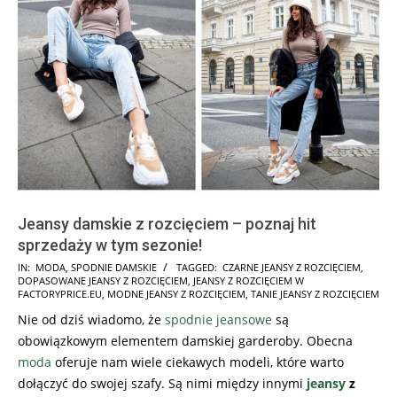
Jeansy damskie z rozcięciem – poznaj hit
sprzedaży w tym sezonie!
2021-
IN:
MODA
,
SPODNIE DAMSKIE
TAGGED:
CZARNE JEANSY Z ROZCIĘCIEM
,
DOPASOWANE JEANSY Z ROZCIĘCIEM
,
JEANSY Z ROZCIĘCIEM W
12-
FACTORYPRICE.EU
,
MODNE JEANSY Z ROZCIĘCIEM
,
TANIE JEANSY Z ROZCIĘCIEM
29
Nie od dziś wiadomo, że
spodnie jeansowe
są
obowiązkowym elementem damskiej garderoby. Obecna
moda
oferuje nam wiele ciekawych modeli, które warto
dołączyć do swojej szafy. Są nimi między innymi
jeansy
z