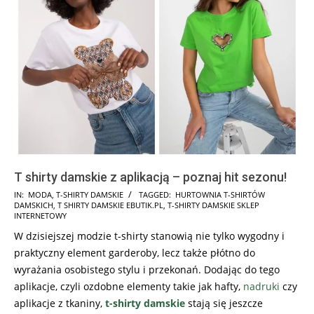
T shirty damskie z aplikacją – poznaj hit sezonu!
2024-
IN:
MODA
,
T-SHIRTY DAMSKIE
TAGGED:
HURTOWNIA T-SHIRTÓW
DAMSKICH
,
T SHIRTY DAMSKIE EBUTIK.PL
,
T-SHIRTY DAMSKIE SKLEP
04-
INTERNETOWY
23
W dzisiejszej modzie t-shirty stanowią nie tylko wygodny i
praktyczny element garderoby, lecz także płótno do
wyrażania osobistego stylu i przekonań. Dodając do tego
aplikacje, czyli ozdobne elementy takie jak hafty,
nadruki
czy
aplikacje z tkaniny,
t-shirty damskie
stają się jeszcze