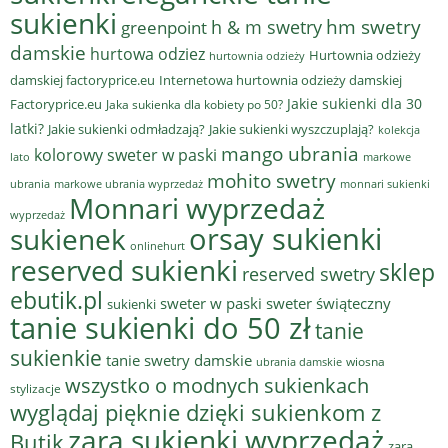
sukienki
hm swetry
h & m swetry
greenpoint
damskie
hurtowa odziez
Hurtownia odzieży
hurtownia odzieży
damskiej factoryprice.eu
Internetowa hurtownia odzieży damskiej
Jakie sukienki dla 30
Factoryprice.eu
Jaka sukienka dla kobiety po 50?
latki?
Jakie sukienki odmładzają?
Jakie sukienki wyszczuplają?
kolekcja
mango ubrania
kolorowy sweter w paski
lato
markowe
mohito swetry
ubrania
markowe ubrania wyprzedaż
monnari sukienki
Monnari wyprzedaż
wyprzedaż
sukienek
orsay sukienki
onlinehurt
reserved sukienki
sklep
reserved swetry
ebutik.pl
sweter w paski
sweter świąteczny
sukienki
tanie sukienki do 50 zł
tanie
sukienkie
tanie swetry damskie
wiosna
ubrania damskie
wszystko o modnych sukienkach
stylizacje
wyglądaj pięknie dzięki sukienkom z
zara sukienki wyprzedaż
Butik
zara