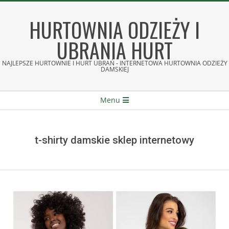
Skip
to
HURTOWNIA ODZIEŻY I
content
UBRANIA HURT
NAJLEPSZE HURTOWNIE I HURT UBRAŃ - INTERNETOWA HURTOWNIA ODZIEŻY
DAMSKIEJ
Secondary
Menu
Navigation
Menu
t-shirty damskie sklep internetowy