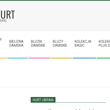
HURT
KIEJ
Y
BIELIZNA
BLUZKI
BLUZY
KOLEKCJA
KOLEK
DAMSKA
DAMSKIE
DAMSKIE
BASIC
PLUS S
HURT UBRAŃ