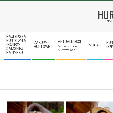
Skip
to
HUR
content
NAJ
Secondary
NAJLEPSZA
Navigation
HURTOWNIA
AKTUALNOŚCI
ZAKUPY
HU
ODZIEŻY
MODA
Aktualności w
Menu
HURTOWE
OPI
DAMSKIEJ
hurtowniach
NA RYNKU