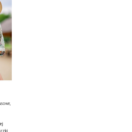
ANSOWE
,
ej
czki