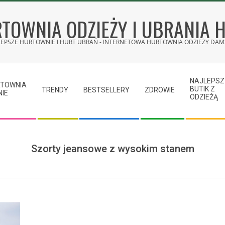
TOWNIA ODZIEŻY I UBRANIA 
LEPSZE HURTOWNIE I HURT UBRAŃ - INTERNETOWA HURTOWNIA ODZIEŻY DAMS
NAJLEPSZ
RTOWNIA
BUTIK Z
TRENDY
BESTSELLERY
ZDROWIE
NIE
ODZIEŻĄ
Szorty jeansowe z wysokim stanem