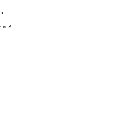
em
zonie!
y