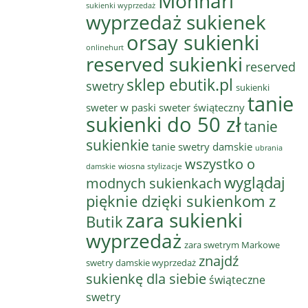
Monnari
sukienki wyprzedaż
wyprzedaż sukienek
orsay sukienki
onlinehurt
reserved sukienki
reserved
sklep ebutik.pl
swetry
sukienki
tanie
sweter w paski
sweter świąteczny
sukienki do 50 zł
tanie
sukienkie
tanie swetry damskie
ubrania
wszystko o
wiosna stylizacje
damskie
wyglądaj
modnych sukienkach
pięknie dzięki sukienkom z
zara sukienki
Butik
wyprzedaż
zara swetrym Markowe
znajdź
swetry damskie wyprzedaż
sukienkę dla siebie
świąteczne
swetry