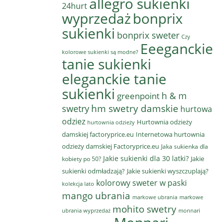
allegro sukienki
24hurt
wyprzedaż
bonprix
sukienki
bonprix sweter
Czy
Eeeganckie
kolorowe sukienki są modne?
tanie sukienki
eleganckie tanie
sukienki
h & m
greenpoint
hm swetry damskie
swetry
hurtowa
odziez
Hurtownia odzieży
hurtownia odzieży
damskiej factoryprice.eu
Internetowa hurtownia
odzieży damskiej Factoryprice.eu
Jaka sukienka dla
Jakie sukienki dla 30 latki?
Jakie
kobiety po 50?
sukienki odmładzają?
Jakie sukienki wyszczuplają?
kolorowy sweter w paski
kolekcja lato
mango ubrania
markowe ubrania
markowe
mohito swetry
ubrania wyprzedaż
monnari