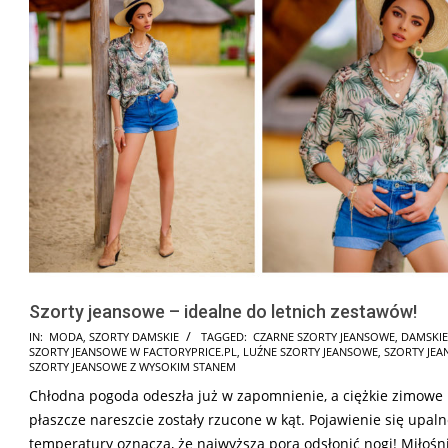
Szorty jeansowe – idealne do letnich zestawów!
2021-
IN:
MODA
,
SZORTY DAMSKIE
TAGGED:
CZARNE SZORTY JEANSOWE
,
DAMSKIE
SZORTY JEANSOWE W FACTORYPRICE.PL
,
LUŹNE SZORTY JEANSOWE
,
SZORTY JE
06-
SZORTY JEANSOWE Z WYSOKIM STANEM
18
Chłodna pogoda odeszła już w zapomnienie, a ciężkie zimowe
płaszcze nareszcie zostały rzucone w kąt. Pojawienie się upaln
temperatury oznacza, że najwyższa pora odsłonić nogi! Miłośni