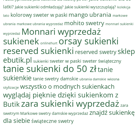
latki?
Jakie sukienki odmładzają?
Jakie sukienki wyszczuplają?
kolekcja
mango ubrania
kolorowy sweter w paski
lato
markowe
mohito swetry
ubrania
markowe ubrania wyprzedaż
monnari sukienki
Monnari wyprzedaż
wyprzedaż
sukienek
orsay sukienki
onlinehurt
reserved sukienki
sklep
reserved swetry
ebutik.pl
sweter w paski
sweter świąteczny
sukienki
tanie sukienki do 50 zł
tanie
sukienkie
tanie swetry damskie
wiosna
ubrania damskie
wszystko o modnych sukienkach
stylizacje
wyglądaj pięknie dzięki sukienkom z
zara sukienki wyprzedaż
Butik
zara
znajdź sukienkę
swetrym Markowe swetry damskie wyprzedaż
dla siebie
świąteczne swetry