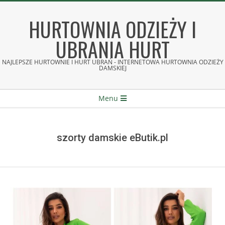
Skip
to
HURTOWNIA ODZIEŻY I
content
UBRANIA HURT
NAJLEPSZE HURTOWNIE I HURT UBRAŃ - INTERNETOWA HURTOWNIA ODZIEŻY
DAMSKIEJ
Secondary
Menu
Navigation
Menu
szorty damskie eButik.pl