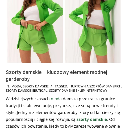
Szorty damskie – kluczowy element modnej
garderoby
2024-
IN:
MODA
,
SZORTY DAMSKIE
TAGGED:
HURTOWNIA SZORTÓW DAMSKICH
,
SZORTY DAMSKIE EBUTIK.PL
,
SZORTY DAMSKIE SKLEP INTERNETOWY
03-
W dzisiejszych czasach
moda
damska przekracza granice
29
tradycji i stale ewoluuje, przynosząc ze sobą nowe trendy i
style. Jednym z elementów garderoby, który od lat cieszy się
popularnością i ciągle się rozwija, są
szorty damskie
. Od
czasów ich powstania, kiedy to były zarezerwowane głównie