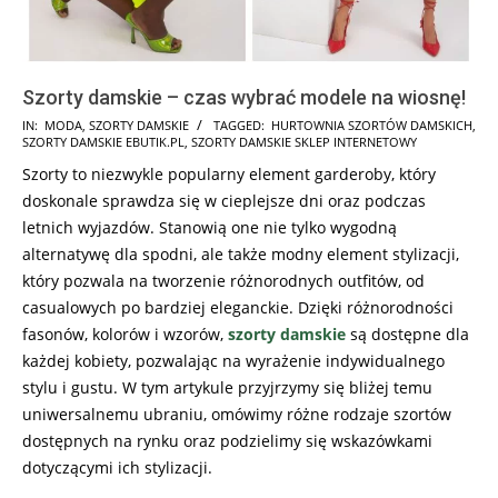
Szorty damskie – czas wybrać modele na wiosnę!
2024-
IN:
MODA
,
SZORTY DAMSKIE
TAGGED:
HURTOWNIA SZORTÓW DAMSKICH
,
SZORTY DAMSKIE EBUTIK.PL
,
SZORTY DAMSKIE SKLEP INTERNETOWY
02-
Szorty to niezwykle popularny element garderoby, który
27
doskonale sprawdza się w cieplejsze dni oraz podczas
letnich wyjazdów. Stanowią one nie tylko wygodną
alternatywę dla spodni, ale także modny element stylizacji,
który pozwala na tworzenie różnorodnych outfitów, od
casualowych po bardziej eleganckie. Dzięki różnorodności
fasonów, kolorów i wzorów,
szorty damskie
są dostępne dla
każdej kobiety, pozwalając na wyrażenie indywidualnego
stylu i gustu. W tym artykule przyjrzymy się bliżej temu
uniwersalnemu ubraniu, omówimy różne rodzaje szortów
dostępnych na rynku oraz podzielimy się wskazówkami
dotyczącymi ich stylizacji.