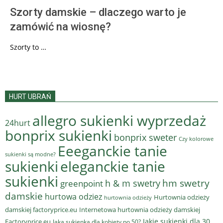
Szorty damskie – dlaczego warto je
zamówić na wiosnę?
Szorty to …
HURT UBRAŃ
allegro sukienki wyprzedaż
24hurt
bonprix sukienki
bonprix sweter
Czy kolorowe
Eeeganckie tanie
sukienki są modne?
sukienki
eleganckie tanie
sukienki
hm swetry
h & m swetry
greenpoint
damskie
hurtowa odziez
Hurtownia odzieży
hurtownia odzieży
damskiej factoryprice.eu
Internetowa hurtownia odzieży damskiej
Jakie sukienki dla 30
Factoryprice.eu
Jaka sukienka dla kobiety po 50?