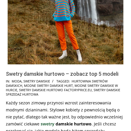
Swetry damskie hurtowo – zobacz top 5 modeli
2022-
IN:
MODA
,
SWETRY DAMSKIE
TAGGED:
HURTOWNIA SWETRÓW
DAMSKICH
,
MODNE SWETRY DAMSKIE HURT
,
MODNE SWETRY DAMSKIE W
12-
HURCIE
,
SWETRY DAMSKIE HURTOWO FACTORYPRICE.EU
,
SWETRY DAMSKIE
08
SPRZEDAŻ HURTOWA
Każdy sezon zimowy przynosi wzrost zainteresowania
modnymi dzianinami. Stylowe kobiety z pewnością będą o
nie pytać, dlatego tak ważne jest, by odpowiednio wcześniej
zamówić ciekawe
swetry
damskie hurtowo
. Jeśli chcesz
przekonać się, jakie modele będą hitem sprzedaży,