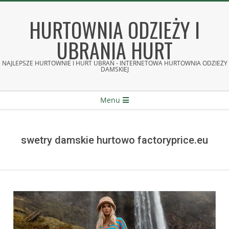
Skip
to
HURTOWNIA ODZIEŻY I
content
UBRANIA HURT
NAJLEPSZE HURTOWNIE I HURT UBRAŃ - INTERNETOWA HURTOWNIA ODZIEŻY
DAMSKIEJ
Secondary
Menu
Navigation
Menu
swetry damskie hurtowo factoryprice.eu