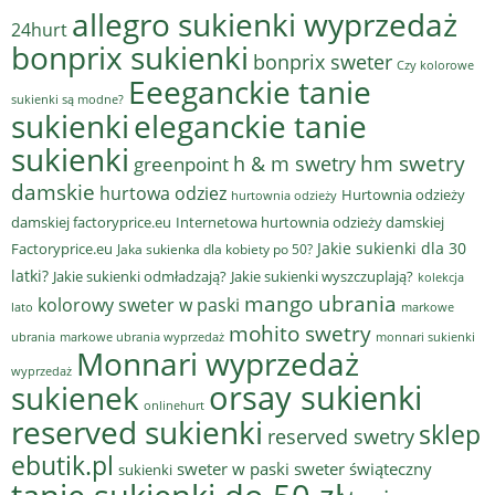
allegro sukienki wyprzedaż
24hurt
bonprix sukienki
bonprix sweter
Czy kolorowe
Eeeganckie tanie
sukienki są modne?
sukienki
eleganckie tanie
sukienki
hm swetry
h & m swetry
greenpoint
damskie
hurtowa odziez
Hurtownia odzieży
hurtownia odzieży
damskiej factoryprice.eu
Internetowa hurtownia odzieży damskiej
Jakie sukienki dla 30
Factoryprice.eu
Jaka sukienka dla kobiety po 50?
latki?
Jakie sukienki odmładzają?
Jakie sukienki wyszczuplają?
kolekcja
mango ubrania
kolorowy sweter w paski
lato
markowe
mohito swetry
ubrania
markowe ubrania wyprzedaż
monnari sukienki
Monnari wyprzedaż
wyprzedaż
sukienek
orsay sukienki
onlinehurt
reserved sukienki
sklep
reserved swetry
ebutik.pl
sweter w paski
sweter świąteczny
sukienki