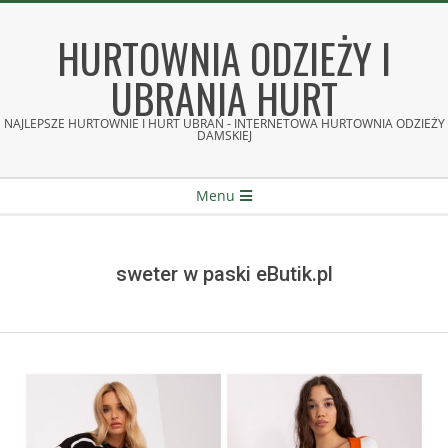
Skip
to
HURTOWNIA ODZIEŻY I
content
UBRANIA HURT
NAJLEPSZE HURTOWNIE I HURT UBRAŃ - INTERNETOWA HURTOWNIA ODZIEŻY
DAMSKIEJ
Secondary
Menu
Navigation
Menu
sweter w paski eButik.pl