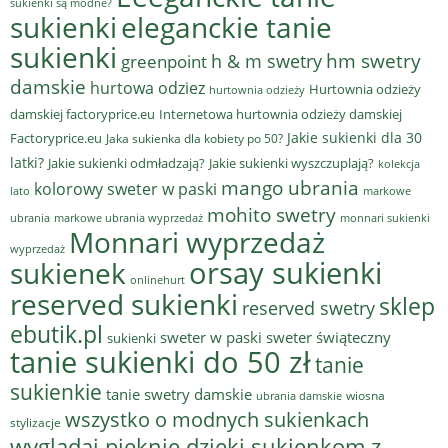
sukienki są modne?
sukienki
eleganckie tanie
sukienki
hm swetry
h & m swetry
greenpoint
damskie
hurtowa odziez
Hurtownia odzieży
hurtownia odzieży
damskiej factoryprice.eu
Internetowa hurtownia odzieży damskiej
Jakie sukienki dla 30
Factoryprice.eu
Jaka sukienka dla kobiety po 50?
latki?
Jakie sukienki odmładzają?
Jakie sukienki wyszczuplają?
kolekcja
mango ubrania
kolorowy sweter w paski
lato
markowe
mohito swetry
ubrania
markowe ubrania wyprzedaż
monnari sukienki
Monnari wyprzedaż
wyprzedaż
sukienek
orsay sukienki
onlinehurt
reserved sukienki
sklep
reserved swetry
ebutik.pl
sweter w paski
sweter świąteczny
sukienki
tanie sukienki do 50 zł
tanie
sukienkie
tanie swetry damskie
wiosna
ubrania damskie
wszystko o modnych sukienkach
stylizacje
wyglądaj pięknie dzięki sukienkom z