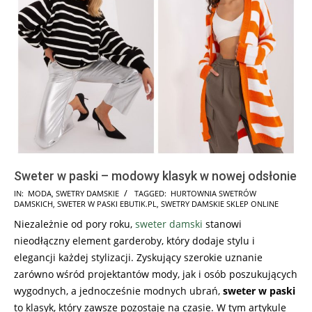
Sweter w paski – modowy klasyk w nowej odsłonie
2023-
IN:
MODA
,
SWETRY DAMSKIE
TAGGED:
HURTOWNIA SWETRÓW
DAMSKICH
,
SWETER W PASKI EBUTIK.PL
,
SWETRY DAMSKIE SKLEP ONLINE
10-
Niezależnie od pory roku,
sweter damski
stanowi
30
nieodłączny element garderoby, który dodaje stylu i
elegancji każdej stylizacji. Zyskujący szerokie uznanie
zarówno wśród projektantów mody, jak i osób poszukujących
wygodnych, a jednocześnie modnych ubrań,
sweter w paski
to klasyk, który zawsze pozostaje na czasie. W tym artykule