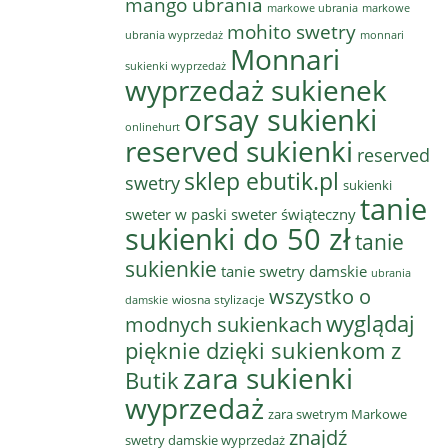
mango ubrania
markowe ubrania
markowe
mohito swetry
ubrania wyprzedaż
monnari
Monnari
sukienki wyprzedaż
wyprzedaż sukienek
orsay sukienki
onlinehurt
reserved sukienki
reserved
sklep ebutik.pl
swetry
sukienki
tanie
sweter w paski
sweter świąteczny
sukienki do 50 zł
tanie
sukienkie
tanie swetry damskie
ubrania
wszystko o
wiosna stylizacje
damskie
wyglądaj
modnych sukienkach
pięknie dzięki sukienkom z
zara sukienki
Butik
wyprzedaż
zara swetrym Markowe
znajdź
swetry damskie wyprzedaż