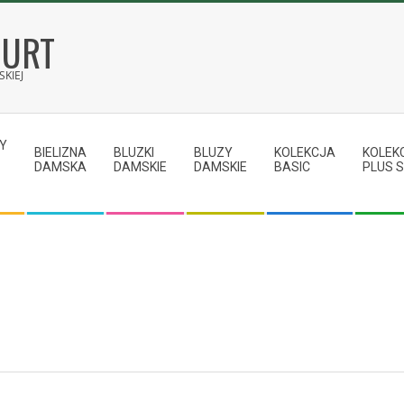
HURT
KIEJ
Y
BIELIZNA
BLUZKI
BLUZY
KOLEKCJA
KOLEK
DAMSKA
DAMSKIE
DAMSKIE
BASIC
PLUS S