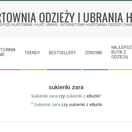
TOWNIA ODZIEŻY I UBRANIA 
LEPSZE HURTOWNIE I HURT UBRAŃ - INTERNETOWA HURTOWNIA ODZIEŻY DAMS
NAJLEPSZ
RTOWNIA
BUTIK Z
TRENDY
BESTSELLERY
ZDROWIE
NIE
ODZIEŻĄ
sukienki zara
Sukienki
zara
czy
sukienki z
eButik?
Sukienki zara
czy sukienki z eButik