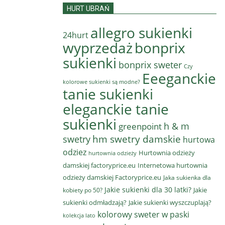
HURT UBRAŃ
allegro sukienki
24hurt
wyprzedaż
bonprix
sukienki
bonprix sweter
Czy
Eeeganckie
kolorowe sukienki są modne?
tanie sukienki
eleganckie tanie
sukienki
h & m
greenpoint
hm swetry damskie
swetry
hurtowa
odziez
Hurtownia odzieży
hurtownia odzieży
damskiej factoryprice.eu
Internetowa hurtownia
odzieży damskiej Factoryprice.eu
Jaka sukienka dla
Jakie sukienki dla 30 latki?
Jakie
kobiety po 50?
sukienki odmładzają?
Jakie sukienki wyszczuplają?
kolorowy sweter w paski
kolekcja lato