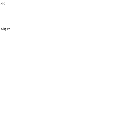
dziś
e
 się w