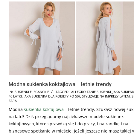
Modna sukienka koktajlowa – letnie trendy
2025-
IN:
SUKIENKI ELEGANCKIE
TAGGED:
ALLEGRO TANIE SUKIENKI
,
JAKA SUKIEN
40 LATKI
,
JAKA SUKIENKA DLA KOBIETY PO 50?
,
STYLIZACJE NA IMPREZY LATEM
,
S
08-
ZARA
12
Modna
sukienka koktajlowa
– letnie trendy. Szukasz nowej suk
na lato? Dziś przeglądamy najciekawsze modele sukienek
koktajlowych, które sprawdzą się i do pracy, i na randkę i na
biznesowe spotkanie w mieście. Jeżeli jeszcze nie masz takiej 