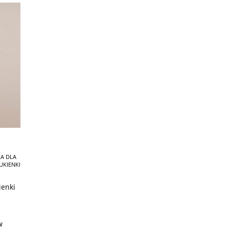
KA DLA
UKIENKI
ienki
w