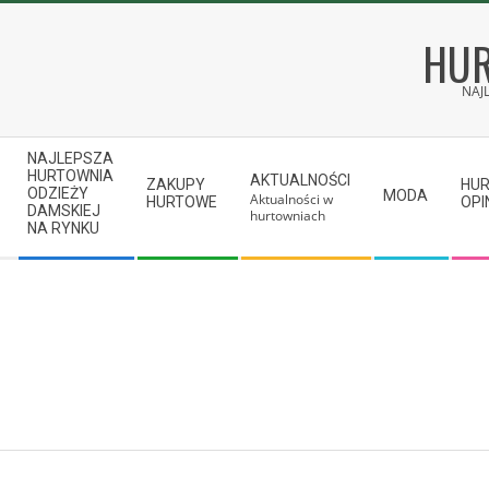
Skip
to
HUR
content
NAJ
Secondary
NAJLEPSZA
Navigation
HURTOWNIA
AKTUALNOŚCI
ZAKUPY
HU
ODZIEŻY
MODA
Aktualności w
Menu
HURTOWE
OPI
DAMSKIEJ
hurtowniach
NA RYNKU