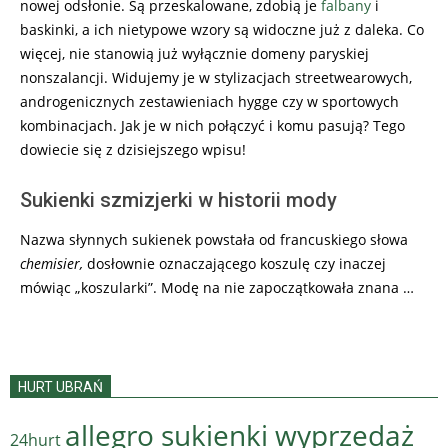
nowej odsłonie. Są przeskalowane, zdobią je
falbany
i
baskinki, a ich nietypowe wzory są widoczne już z daleka. Co
więcej, nie stanowią już wyłącznie domeny paryskiej
nonszalancji. Widujemy je w stylizacjach streetwearowych,
androgenicznych zestawieniach hygge czy w sportowych
kombinacjach. Jak je w nich połączyć i komu pasują? Tego
dowiecie się z dzisiejszego wpisu!
Sukienki szmizjerki w historii mody
Nazwa słynnych sukienek powstała od francuskiego słowa
chemisier,
dosłownie oznaczającego koszulę czy inaczej
mówiąc „koszularki”. Modę na nie zapoczątkowała znana …
HURT UBRAŃ
allegro sukienki wyprzedaż
24hurt