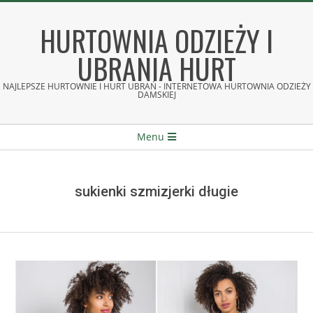
Skip
to
HURTOWNIA ODZIEŻY I
content
UBRANIA HURT
NAJLEPSZE HURTOWNIE I HURT UBRAŃ - INTERNETOWA HURTOWNIA ODZIEŻY
DAMSKIEJ
Secondary
Menu
Navigation
Menu
sukienki szmizjerki długie