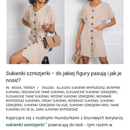
Sukienki szmizjerki – do jakiej figury pasują i jak je
nosić?
2021-
IN:
MODA
,
TRENDY
TAGGED:
ALLEGRO SUKIENKI WYPRZEDAŻ
,
BONPRIX
SUKIENKI
,
EEEGANCKIE TANIE SUKIENKI
,
ELEGANCKIE SUKIENKI SZMIZJERKI
,
05-
ELEGANCKIE TANIE SUKIENKI
,
MODNE SUKIENKI SZMIZJERKI
,
MONNARI
06
WYPRZEDAŻ SUKIENEK
,
ORSAY SUKIENKI
,
RESERVED SUKIENKI
,
SUKIENKI
SZMIZJERKI
,
SUKIENKI SZMIZJERKI DŁUGIE
,
SUKIENKI SZMIZJERKI MIDI
,
TANIE
SUKIENKI DO 50 ZŁ
,
ZARA SUKIENKI WYPRZEDAŻ
Kojarzące się z nudnymi mundurkami z biurowych korytarzy
sukienki szmizjerki
powracają do łask – tym razem w