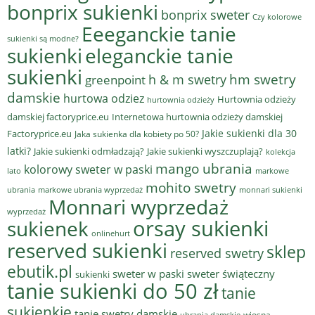
bonprix sukienki
bonprix sweter
Czy kolorowe
Eeeganckie tanie
sukienki są modne?
sukienki
eleganckie tanie
sukienki
hm swetry
h & m swetry
greenpoint
damskie
hurtowa odziez
Hurtownia odzieży
hurtownia odzieży
damskiej factoryprice.eu
Internetowa hurtownia odzieży damskiej
Jakie sukienki dla 30
Factoryprice.eu
Jaka sukienka dla kobiety po 50?
latki?
Jakie sukienki odmładzają?
Jakie sukienki wyszczuplają?
kolekcja
mango ubrania
kolorowy sweter w paski
lato
markowe
mohito swetry
ubrania
markowe ubrania wyprzedaż
monnari sukienki
Monnari wyprzedaż
wyprzedaż
sukienek
orsay sukienki
onlinehurt
reserved sukienki
sklep
reserved swetry
ebutik.pl
sweter w paski
sweter świąteczny
sukienki
tanie sukienki do 50 zł
tanie
sukienkie
tanie swetry damskie
wiosna
ubrania damskie