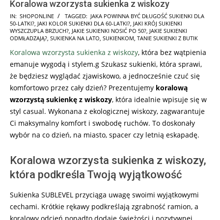
Koralowa wzorzysta sukienka z wiskozy
2025-
IN:
SHOPONLINE
TAGGED:
JAKA POWINNA BYĆ DŁUGOŚĆ SUKIENKI DLA
50-LATKI?
,
JAKI KOLOR SUKIENKI DLA 60-LATKI?
,
JAKI KRÓJ SUKIENKI
07-
WYSZCZUPLA BRZUCH?
,
JAKIE SUKIENKI NOSIĆ PO 50?
,
JAKIE SUKIENKI
01
ODMŁADZAJĄ?
,
SUKIENKA NA LATO
,
SUKIENKOM
,
TANIE SUKIENKI Z BUTIK
Koralowa wzorzysta sukienka z wiskozy
, która bez wątpienia
emanuje wygodą i stylem.g Szukasz sukienki, która sprawi,
że będziesz wyglądać zjawiskowo, a jednocześnie czuć się
komfortowo przez cały dzień? Prezentujemy
koralową
wzorzystą sukienkę z wiskozy
, która idealnie wpisuje się w
styl casual. Wykonana z ekologicznej wiskozy, zagwarantuje
Ci maksymalny komfort i swobodę ruchów. To doskonały
wybór na co dzień, na miasto, spacer czy letnią eskapadę.
Koralowa wzorzysta sukienka z wiskozy,
która podkreśla Twoją wyjątkowość
Sukienka SUBLEVEL przyciąga uwagę swoimi wyjątkowymi
cechami. Krótkie rękawy podkreślają zgrabność ramion, a
koralowy odcień ponadto dodaje świeżości i pozytywnej …