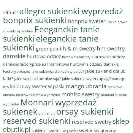
allegro sukienki wyprzedaż
24hurt
bonprix sukienki
bonprix sweter
Czy kolorowe
Eeeganckie tanie
sukienki są modne?
sukienki
eleganckie tanie
sukienki
hm swetry
h & m swetry
greenpoint
damskie
hurtowa odziez
Hurtownia odzieży
hurtownia odzieży
damskiej factoryprice.eu
Internetowa hurtownia odzieży damskiej
Jakie sukienki dla 30
Factoryprice.eu
Jaka sukienka dla kobiety po 50?
latki?
Jakie sukienki odmładzają?
Jakie sukienki wyszczuplają?
kolekcja
mango ubrania
kolorowy sweter w paski
lato
markowe
mohito swetry
ubrania
markowe ubrania wyprzedaż
monnari sukienki
Monnari wyprzedaż
wyprzedaż
sukienek
orsay sukienki
onlinehurt
reserved sukienki
sklep
reserved swetry
ebutik.pl
sweter w paski
sweter świąteczny
sukienki