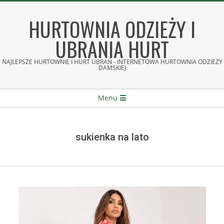
Skip
to
HURTOWNIA ODZIEŻY I
content
UBRANIA HURT
NAJLEPSZE HURTOWNIE I HURT UBRAŃ - INTERNETOWA HURTOWNIA ODZIEŻY
DAMSKIEJ
Secondary
Menu
Navigation
Menu
sukienka na lato