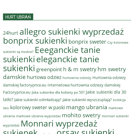
HURT UBRAŃ
allegro sukienki wyprzedaż
24hurt
bonprix sukienki
bonprix sweter
Czy kolorowe
Eeeganckie tanie
sukienki są modne?
sukienki
eleganckie tanie
sukienki
hm swetry
h & m swetry
greenpoint
damskie
hurtowa odziez
Hurtownia odzieży
hurtownia odzieży
damskiej factoryprice.eu
Internetowa hurtownia odzieży damskiej
Jakie sukienki dla 30
Factoryprice.eu
Jaka sukienka dla kobiety po 50?
latki?
Jakie sukienki odmładzają?
Jakie sukienki wyszczuplają?
kolekcja
mango ubrania
kolorowy sweter w paski
lato
markowe
mohito swetry
ubrania
markowe ubrania wyprzedaż
monnari sukienki
Monnari wyprzedaż
wyprzedaż
sukienek
orsay sukienki