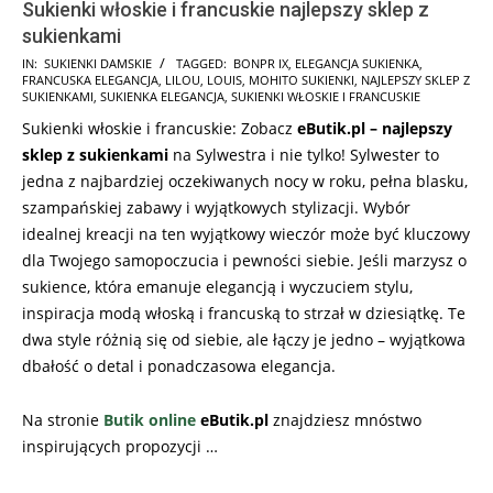
Sukienki włoskie i francuskie najlepszy sklep z
sukienkami
2025-
IN:
SUKIENKI DAMSKIE
TAGGED:
BONPR IX
,
ELEGANCJA SUKIENKA
,
FRANCUSKA ELEGANCJA
,
LILOU
,
LOUIS
,
MOHITO SUKIENKI
,
NAJLEPSZY SKLEP Z
08-
SUKIENKAMI
,
SUKIENKA ELEGANCJA
,
SUKIENKI WŁOSKIE I FRANCUSKIE
19
Sukienki włoskie i francuskie: Zobacz
eButik.pl – najlepszy
sklep z sukienkami
na Sylwestra i nie tylko! Sylwester to
jedna z najbardziej oczekiwanych nocy w roku, pełna blasku,
szampańskiej zabawy i wyjątkowych stylizacji. Wybór
idealnej kreacji na ten wyjątkowy wieczór może być kluczowy
dla Twojego samopoczucia i pewności siebie. Jeśli marzysz o
sukience, która emanuje elegancją i wyczuciem stylu,
inspiracja modą włoską i francuską to strzał w dziesiątkę. Te
dwa style różnią się od siebie, ale łączy je jedno – wyjątkowa
dbałość o detal i ponadczasowa elegancja.
Na stronie
Butik online
eButik.pl
znajdziesz mnóstwo
inspirujących propozycji …