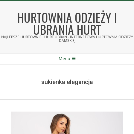
Skip
to
HURTOWNIA ODZIEŻY I
content
UBRANIA HURT
NAJLEPSZE HURTOWNIE I HURT UBRAŃ - INTERNETOWA HURTOWNIA ODZIEŻY
DAMSKIEJ
Secondary
Menu
Navigation
Menu
sukienka elegancja