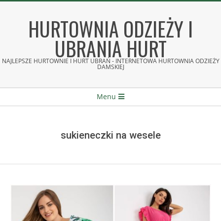
Skip
to
HURTOWNIA ODZIEŻY I
content
UBRANIA HURT
NAJLEPSZE HURTOWNIE I HURT UBRAŃ - INTERNETOWA HURTOWNIA ODZIEŻY
DAMSKIEJ
Secondary
Menu
Navigation
Menu
sukieneczki na wesele