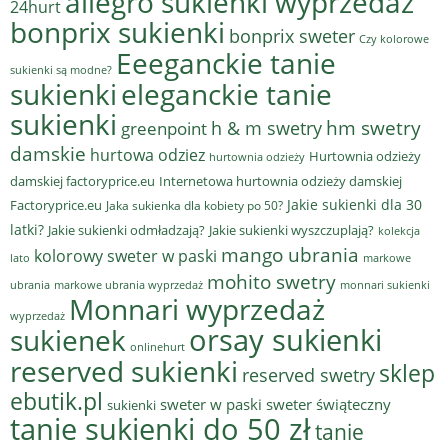
allegro sukienki wyprzedaż
24hurt
bonprix sukienki
bonprix sweter
Czy kolorowe
Eeeganckie tanie
sukienki są modne?
sukienki
eleganckie tanie
sukienki
hm swetry
h & m swetry
greenpoint
damskie
hurtowa odziez
Hurtownia odzieży
hurtownia odzieży
damskiej factoryprice.eu
Internetowa hurtownia odzieży damskiej
Jakie sukienki dla 30
Factoryprice.eu
Jaka sukienka dla kobiety po 50?
latki?
Jakie sukienki odmładzają?
Jakie sukienki wyszczuplają?
kolekcja
mango ubrania
kolorowy sweter w paski
lato
markowe
mohito swetry
ubrania
markowe ubrania wyprzedaż
monnari sukienki
Monnari wyprzedaż
wyprzedaż
sukienek
orsay sukienki
onlinehurt
reserved sukienki
sklep
reserved swetry
ebutik.pl
sweter w paski
sweter świąteczny
sukienki
tanie sukienki do 50 zł
tanie