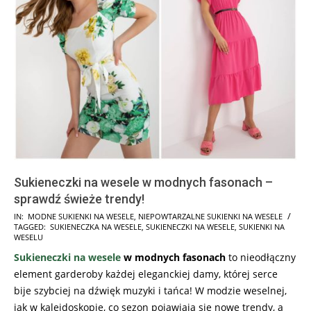
Sukieneczki na wesele w modnych fasonach –
sprawdź świeże trendy!
2025-
IN:
MODNE SUKIENKI NA WESELE
,
NIEPOWTARZALNE SUKIENKI NA WESELE
TAGGED:
SUKIENECZKA NA WESELE
,
SUKIENECZKI NA WESELE
,
SUKIENKI NA
05-
WESELU
28
Sukieneczki na wesele
w modnych fasonach
to nieodłączny
element garderoby każdej eleganckiej damy, której serce
bije szybciej na dźwięk muzyki i tańca! W modzie weselnej,
jak w kalejdoskopie, co sezon pojawiają się nowe trendy, a