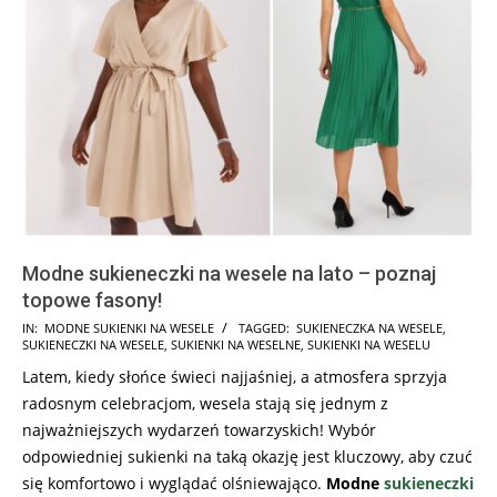
Modne sukieneczki na wesele na lato – poznaj
topowe fasony!
2025-
IN:
MODNE SUKIENKI NA WESELE
TAGGED:
SUKIENECZKA NA WESELE
,
SUKIENECZKI NA WESELE
,
SUKIENKI NA WESELNE
,
SUKIENKI NA WESELU
02-
Latem, kiedy słońce świeci najjaśniej, a atmosfera sprzyja
13
radosnym celebracjom, wesela stają się jednym z
najważniejszych wydarzeń towarzyskich! Wybór
odpowiedniej sukienki na taką okazję jest kluczowy, aby czuć
się komfortowo i wyglądać olśniewająco.
Modne
sukieneczki