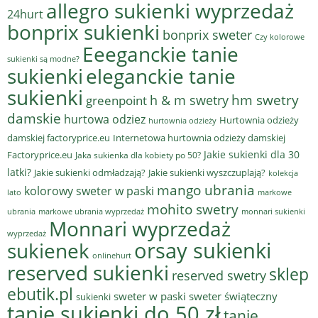
allegro sukienki wyprzedaż
24hurt
bonprix sukienki
bonprix sweter
Czy kolorowe
Eeeganckie tanie
sukienki są modne?
sukienki
eleganckie tanie
sukienki
hm swetry
h & m swetry
greenpoint
damskie
hurtowa odziez
Hurtownia odzieży
hurtownia odzieży
damskiej factoryprice.eu
Internetowa hurtownia odzieży damskiej
Jakie sukienki dla 30
Factoryprice.eu
Jaka sukienka dla kobiety po 50?
latki?
Jakie sukienki odmładzają?
Jakie sukienki wyszczuplają?
kolekcja
mango ubrania
kolorowy sweter w paski
lato
markowe
mohito swetry
ubrania
markowe ubrania wyprzedaż
monnari sukienki
Monnari wyprzedaż
wyprzedaż
sukienek
orsay sukienki
onlinehurt
reserved sukienki
sklep
reserved swetry
ebutik.pl
sweter w paski
sweter świąteczny
sukienki
tanie sukienki do 50 zł
tanie