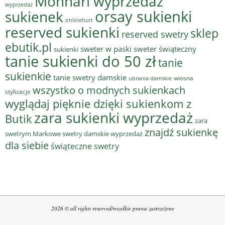
Monnari wyprzedaż
wyprzedaż
sukienek
orsay sukienki
onlinehurt
reserved sukienki
sklep
reserved swetry
ebutik.pl
sweter w paski
sweter świąteczny
sukienki
tanie sukienki do 50 zł
tanie
sukienkie
tanie swetry damskie
wiosna
ubrania damskie
wszystko o modnych sukienkach
stylizacje
wyglądaj pięknie dzięki sukienkom z
zara sukienki wyprzedaż
Butik
zara
znajdź sukienkę
swetrym Markowe swetry damskie wyprzedaż
dla siebie
świąteczne swetry
2026 © all rights reserved/wszelkie prawa zastrzeżone