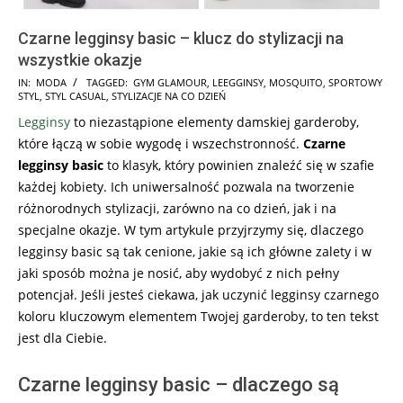
Czarne legginsy basic – klucz do stylizacji na
wszystkie okazje
2024-
IN:
MODA
TAGGED:
GYM GLAMOUR
,
LEEGGINSY
,
MOSQUITO
,
SPORTOWY
STYL
,
STYL CASUAL
,
STYLIZACJE NA CO DZIEŃ
12-
Legginsy
to niezastąpione elementy damskiej garderoby,
02
które łączą w sobie wygodę i wszechstronność.
Czarne
legginsy basic
to klasyk, który powinien znaleźć się w szafie
każdej kobiety. Ich uniwersalność pozwala na tworzenie
różnorodnych stylizacji, zarówno na co dzień, jak i na
specjalne okazje. W tym artykule przyjrzymy się, dlaczego
legginsy basic są tak cenione, jakie są ich główne zalety i w
jaki sposób można je nosić, aby wydobyć z nich pełny
potencjał. Jeśli jesteś ciekawa, jak uczynić legginsy czarnego
koloru kluczowym elementem Twojej garderoby, to ten tekst
jest dla Ciebie.
Czarne legginsy basic – dlaczego są