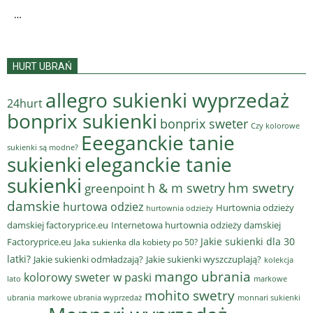
…
HURT UBRAŃ
allegro sukienki wyprzedaż
24hurt
bonprix sukienki
bonprix sweter
Czy kolorowe
Eeeganckie tanie
sukienki są modne?
sukienki
eleganckie tanie
sukienki
hm swetry
h & m swetry
greenpoint
damskie
hurtowa odziez
Hurtownia odzieży
hurtownia odzieży
damskiej factoryprice.eu
Internetowa hurtownia odzieży damskiej
Jakie sukienki dla 30
Factoryprice.eu
Jaka sukienka dla kobiety po 50?
latki?
Jakie sukienki odmładzają?
Jakie sukienki wyszczuplają?
kolekcja
mango ubrania
kolorowy sweter w paski
lato
markowe
mohito swetry
ubrania
markowe ubrania wyprzedaż
monnari sukienki