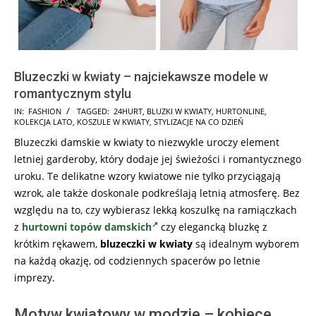
Bluzeczki w kwiaty – najciekawsze modele w
romantycznym stylu
2025-
IN:
FASHION
TAGGED:
24HURT
,
BLUZKI W KWIATY
,
HURTONLINE
,
KOLEKCJA LATO
,
KOSZULE W KWIATY
,
STYLIZACJE NA CO DZIEŃ
07-
Bluzeczki damskie w kwiaty to niezwykle uroczy element
15
letniej garderoby, który dodaje jej świeżości i romantycznego
uroku. Te delikatne wzory kwiatowe nie tylko przyciągają
wzrok, ale także doskonale podkreślają letnią atmosferę. Bez
względu na to, czy wybierasz lekką koszulkę na ramiączkach
z
hurtowni topów damskich
czy elegancką bluzkę z
krótkim rękawem,
bluzeczki w kwiaty
są idealnym wyborem
na każdą okazję, od codziennych spacerów po letnie
imprezy.
Motyw kwiatowy w modzie – kobiece