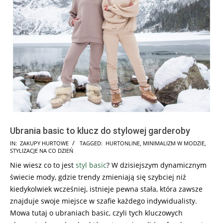
Ubrania basic to klucz do stylowej garderoby
2025-
IN:
ZAKUPY HURTOWE
TAGGED:
HURTONLINE
,
MINIMALIZM W MODZIE
,
STYLIZACJE NA CO DZIEŃ
12-
Nie wiesz co to jest
styl basic
? W dzisiejszym dynamicznym
22
świecie mody, gdzie trendy zmieniają się szybciej niż
kiedykolwiek wcześniej, istnieje pewna stała, która zawsze
znajduje swoje miejsce w szafie każdego indywidualisty.
Mowa tutaj o ubraniach basic, czyli tych kluczowych