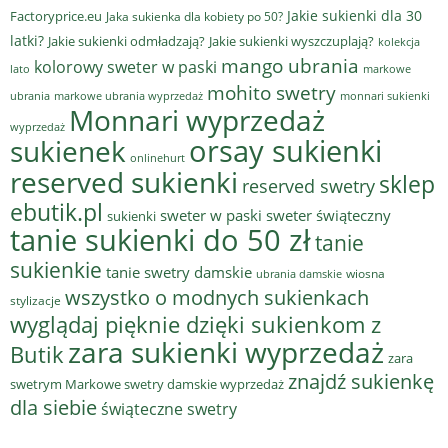
Jakie sukienki dla 30
Factoryprice.eu
Jaka sukienka dla kobiety po 50?
latki?
Jakie sukienki odmładzają?
Jakie sukienki wyszczuplają?
kolekcja
mango ubrania
kolorowy sweter w paski
lato
markowe
mohito swetry
ubrania
markowe ubrania wyprzedaż
monnari sukienki
Monnari wyprzedaż
wyprzedaż
sukienek
orsay sukienki
onlinehurt
reserved sukienki
sklep
reserved swetry
ebutik.pl
sweter w paski
sweter świąteczny
sukienki
tanie sukienki do 50 zł
tanie
sukienkie
tanie swetry damskie
wiosna
ubrania damskie
wszystko o modnych sukienkach
stylizacje
wyglądaj pięknie dzięki sukienkom z
zara sukienki wyprzedaż
Butik
zara
znajdź sukienkę
swetrym Markowe swetry damskie wyprzedaż
dla siebie
świąteczne swetry