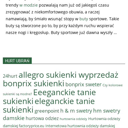
trendy
w modzie
pozwalają nam już od jakiegoś czasu
zrezygnować z niekomfortowego obuwia, a raczej
namawiają, by śmiało wsunąć stopy w
buty
sportowe. Takie
buty są stworzone po to, by przy każdym ruchu wspierać
nasze nogi i kręgosłup. Buty sportowe już dawna wyszły …
HURT UBRAŃ
allegro sukienki wyprzedaż
24hurt
bonprix sukienki
bonprix sweter
Czy kolorowe
Eeeganckie tanie
sukienki są modne?
sukienki
eleganckie tanie
sukienki
hm swetry
h & m swetry
greenpoint
damskie
hurtowa odziez
Hurtownia odzieży
hurtownia odzieży
damskiej factoryprice.eu
Internetowa hurtownia odzieży damskiej