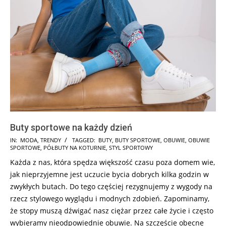
Buty sportowe na każdy dzień
2018-
IN:
MODA
,
TRENDY
TAGGED:
BUTY
,
BUTY SPORTOWE
,
OBUWIE
,
OBUWIE
SPORTOWE
,
PÓŁBUTY NA KOTURNIE
,
STYL SPORTOWY
11-
Każda z nas, która spędza większość czasu poza domem wie,
13
jak nieprzyjemne jest uczucie bycia dobrych kilka godzin w
zwykłych butach. Do tego częściej rezygnujemy z wygody na
rzecz stylowego wyglądu i modnych zdobień. Zapominamy,
że stopy muszą dźwigać nasz ciężar przez całe życie i często
wybieramy nieodpowiednie obuwie. Na szczęście obecne