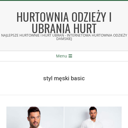
Skip
to
HURTOWNIA ODZIEŻY I
content
UBRANIA HURT
NAJLEPSZE HURTOWNIE I HURT UBRAŃ - INTERNETOWA HURTOWNIA ODZIEŻY
DAMSKIEJ
Secondary
Menu
Navigation
Menu
styl męski basic