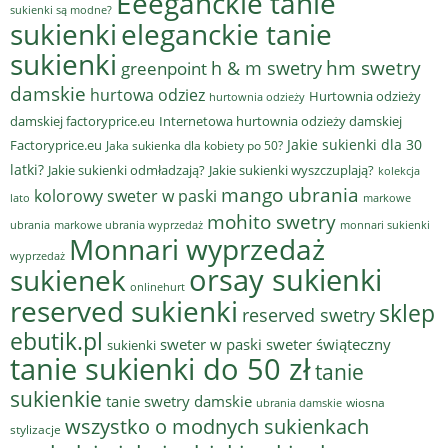
Eeeganckie tanie
sukienki są modne?
sukienki
eleganckie tanie
sukienki
hm swetry
h & m swetry
greenpoint
damskie
hurtowa odziez
Hurtownia odzieży
hurtownia odzieży
damskiej factoryprice.eu
Internetowa hurtownia odzieży damskiej
Jakie sukienki dla 30
Factoryprice.eu
Jaka sukienka dla kobiety po 50?
latki?
Jakie sukienki odmładzają?
Jakie sukienki wyszczuplają?
kolekcja
mango ubrania
kolorowy sweter w paski
lato
markowe
mohito swetry
ubrania
markowe ubrania wyprzedaż
monnari sukienki
Monnari wyprzedaż
wyprzedaż
sukienek
orsay sukienki
onlinehurt
reserved sukienki
sklep
reserved swetry
ebutik.pl
sweter w paski
sweter świąteczny
sukienki
tanie sukienki do 50 zł
tanie
sukienkie
tanie swetry damskie
wiosna
ubrania damskie
wszystko o modnych sukienkach
stylizacje