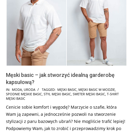
Męski basic – jak stworzyć idealną garderobę
kapsułową?
2021-
IN:
MODA
,
URODA
TAGGED:
MĘSKI BASIC
,
MĘSKI BASIC W MODZIE
,
SPODNIE MĘSKIE BASIC
,
STYL MĘSKI BASIC
,
SWETER MĘSKI BASIC
,
T-SHIRT
05-
MĘSKI BASIC
10
Cenicie sobie komfort i wygodę? Marzycie o szafie, która
Wam ją zapewni, a jednocześnie pozwoli na stworzenie
stylizacji z paru bazowych ubrań? Nie mogliście trafić lepiej!
Podpowiemy Wam, jak to zrobić i przeprowadzimy krok po