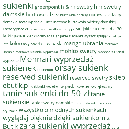
sukienki
hm swetry
h & m swetry
greenpoint
damskie
hurtowa odziez
Hurtownia odzieży
hurtownia odzieży
damskiej factoryprice.eu
Internetowa hurtownia odzieży damskiej
Jakie sukienki dla 30
Factoryprice.eu
Jaka sukienka dla kobiety po 50?
latki?
Jakie sukienki odmładzają?
Jakie sukienki wyszczuplają?
kolekcja
mango ubrania
kolorowy sweter w paski
lato
markowe
mohito swetry
ubrania
markowe ubrania wyprzedaż
monnari sukienki
Monnari wyprzedaż
wyprzedaż
sukienek
orsay sukienki
onlinehurt
reserved sukienki
sklep
reserved swetry
ebutik.pl
sweter w paski
sweter świąteczny
sukienki
tanie sukienki do 50 zł
tanie
sukienkie
tanie swetry damskie
wiosna
ubrania damskie
wszystko o modnych sukienkach
stylizacje
wyglądaj pięknie dzięki sukienkom z
zara sukienki wyprzedaż
Butik
zara