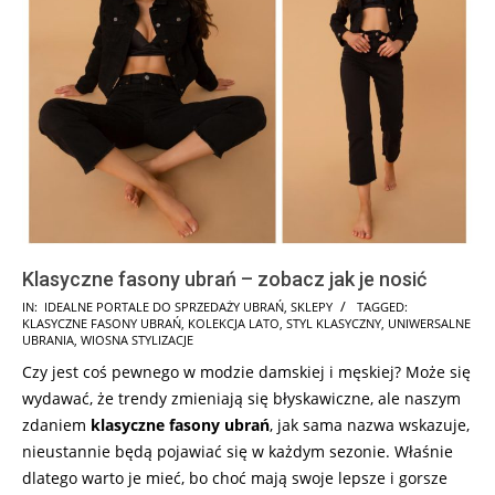
Klasyczne fasony ubrań – zobacz jak je nosić
2025-
IN:
IDEALNE PORTALE DO SPRZEDAŻY UBRAŃ
,
SKLEPY
TAGGED:
KLASYCZNE FASONY UBRAŃ
,
KOLEKCJA LATO
,
STYL KLASYCZNY
,
UNIWERSALNE
04-
UBRANIA
,
WIOSNA STYLIZACJE
03
Czy jest coś pewnego w modzie damskiej i męskiej? Może się
wydawać, że trendy zmieniają się błyskawiczne, ale naszym
zdaniem
klasyczne fasony ubrań
, jak sama nazwa wskazuje,
nieustannie będą pojawiać się w każdym sezonie. Właśnie
dlatego warto je mieć, bo choć mają swoje lepsze i gorsze