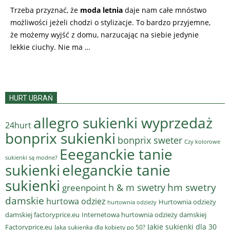
Trzeba przyznać, że
moda letnia
daje nam całe mnóstwo
możliwości jeżeli chodzi o stylizacje. To bardzo przyjemne,
że możemy wyjść z domu, narzucając na siebie jedynie
lekkie ciuchy. Nie ma …
HURT UBRAŃ
allegro sukienki wyprzedaż
24hurt
bonprix sukienki
bonprix sweter
Czy kolorowe
Eeeganckie tanie
sukienki są modne?
sukienki
eleganckie tanie
sukienki
hm swetry
h & m swetry
greenpoint
damskie
hurtowa odziez
Hurtownia odzieży
hurtownia odzieży
damskiej factoryprice.eu
Internetowa hurtownia odzieży damskiej
Jakie sukienki dla 30
Factoryprice.eu
Jaka sukienka dla kobiety po 50?