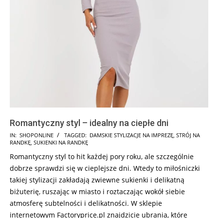
Romantyczny styl – idealny na ciepłe dni
2025-
IN:
SHOPONLINE
TAGGED:
DAMSKIE STYLIZACJE NA IMPREZĘ
,
STRÓJ NA
RANDKĘ
,
SUKIENKI NA RANDKĘ
07-
Romantyczny styl to hit każdej pory roku, ale szczególnie
24
dobrze sprawdzi się w cieplejsze dni. Wtedy to miłośniczki
takiej stylizacji zakładają zwiewne sukienki i delikatną
biżuterię, ruszając w miasto i roztaczając wokół siebie
atmosferę subtelności i delikatności. W sklepie
internetowym Factoryprice.pl znajdzicie ubrania, które