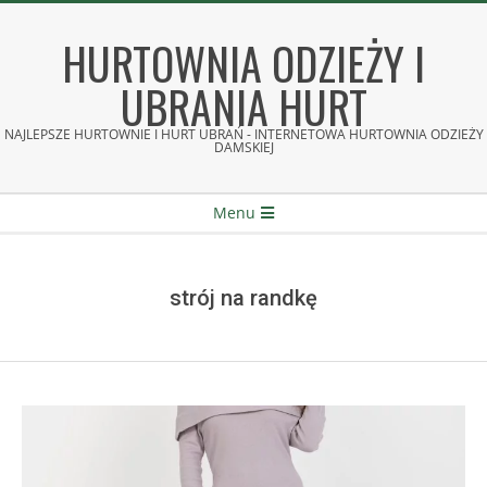
Skip
to
HURTOWNIA ODZIEŻY I
content
UBRANIA HURT
NAJLEPSZE HURTOWNIE I HURT UBRAŃ - INTERNETOWA HURTOWNIA ODZIEŻY
DAMSKIEJ
Secondary
Menu
Navigation
Menu
strój na randkę