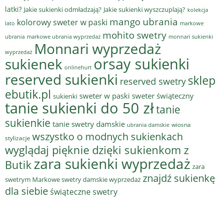
latki?
Jakie sukienki odmładzają?
Jakie sukienki wyszczuplają?
kolekcja
mango ubrania
kolorowy sweter w paski
lato
markowe
mohito swetry
ubrania
markowe ubrania wyprzedaż
monnari sukienki
Monnari wyprzedaż
wyprzedaż
sukienek
orsay sukienki
onlinehurt
reserved sukienki
sklep
reserved swetry
ebutik.pl
sweter w paski
sweter świąteczny
sukienki
tanie sukienki do 50 zł
tanie
sukienkie
tanie swetry damskie
wiosna
ubrania damskie
wszystko o modnych sukienkach
stylizacje
wyglądaj pięknie dzięki sukienkom z
zara sukienki wyprzedaż
Butik
zara
znajdź sukienkę
swetrym Markowe swetry damskie wyprzedaż
dla siebie
świąteczne swetry