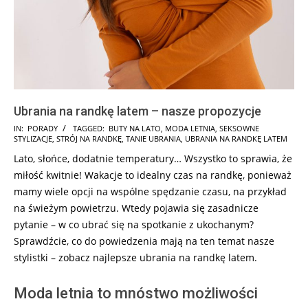
Ubrania na randkę latem – nasze propozycje
2025-
IN:
PORADY
TAGGED:
BUTY NA LATO
,
MODA LETNIA
,
SEKSOWNE
STYLIZACJE
,
STRÓJ NA RANDKĘ
,
TANIE UBRANIA
,
UBRANIA NA RANDKĘ LATEM
07-
Lato, słońce, dodatnie temperatury… Wszystko to sprawia, że
24
miłość kwitnie! Wakacje to idealny czas na randkę, ponieważ
mamy wiele opcji na wspólne spędzanie czasu, na przykład
na świeżym powietrzu. Wtedy pojawia się zasadnicze
pytanie – w co ubrać się na spotkanie z ukochanym?
Sprawdźcie, co do powiedzenia mają na ten temat nasze
stylistki – zobacz najlepsze ubrania na randkę latem.
Moda letnia to mnóstwo możliwości