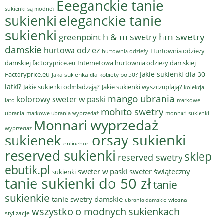
Eeeganckie tanie
sukienki są modne?
sukienki
eleganckie tanie
sukienki
hm swetry
h & m swetry
greenpoint
damskie
hurtowa odziez
Hurtownia odzieży
hurtownia odzieży
damskiej factoryprice.eu
Internetowa hurtownia odzieży damskiej
Jakie sukienki dla 30
Factoryprice.eu
Jaka sukienka dla kobiety po 50?
latki?
Jakie sukienki odmładzają?
Jakie sukienki wyszczuplają?
kolekcja
mango ubrania
kolorowy sweter w paski
lato
markowe
mohito swetry
ubrania
markowe ubrania wyprzedaż
monnari sukienki
Monnari wyprzedaż
wyprzedaż
sukienek
orsay sukienki
onlinehurt
reserved sukienki
sklep
reserved swetry
ebutik.pl
sweter w paski
sweter świąteczny
sukienki
tanie sukienki do 50 zł
tanie
sukienkie
tanie swetry damskie
wiosna
ubrania damskie
wszystko o modnych sukienkach
stylizacje