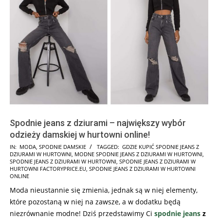
Spodnie jeans z dziurami – największy wybór
odzieży damskiej w hurtowni online!
2022-
IN:
MODA
,
SPODNIE DAMSKIE
TAGGED:
GDZIE KUPIĆ SPODNIE JEANS Z
DZIURAMI W HURTOWNI
,
MODNE SPODNIE JEANS Z DZIURAMI W HURTOWNI
,
01-
SPODNIE JEANS Z DZIURAMI W HURTOWNI
,
SPODNIE JEANS Z DZIURAMI W
22
HURTOWNI FACTORYPRICE.EU
,
SPODNIE JEANS Z DZIURAMI W HURTOWNI
ONLINE
Moda nieustannie się zmienia, jednak są w niej elementy,
które pozostaną w niej na zawsze, a w dodatku będą
niezrównanie modne! Dziś przedstawimy Ci
spodnie jeans
z