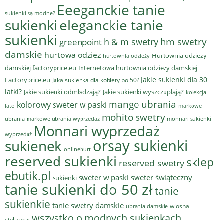
Eeeganckie tanie
sukienki są modne?
sukienki
eleganckie tanie
sukienki
hm swetry
h & m swetry
greenpoint
damskie
hurtowa odziez
Hurtownia odzieży
hurtownia odzieży
damskiej factoryprice.eu
Internetowa hurtownia odzieży damskiej
Jakie sukienki dla 30
Factoryprice.eu
Jaka sukienka dla kobiety po 50?
latki?
Jakie sukienki odmładzają?
Jakie sukienki wyszczuplają?
kolekcja
mango ubrania
kolorowy sweter w paski
lato
markowe
mohito swetry
ubrania
markowe ubrania wyprzedaż
monnari sukienki
Monnari wyprzedaż
wyprzedaż
sukienek
orsay sukienki
onlinehurt
reserved sukienki
sklep
reserved swetry
ebutik.pl
sweter w paski
sweter świąteczny
sukienki
tanie sukienki do 50 zł
tanie
sukienkie
tanie swetry damskie
wiosna
ubrania damskie
wszystko o modnych sukienkach
stylizacje