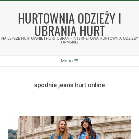
Skip
to
HURTOWNIA ODZIEŻY I
content
UBRANIA HURT
NAJLEPSZE HURTOWNIE I HURT UBRAŃ - INTERNETOWA HURTOWNIA ODZIEŻY
DAMSKIEJ
Secondary
Menu
Navigation
Menu
spodnie jeans hurt online