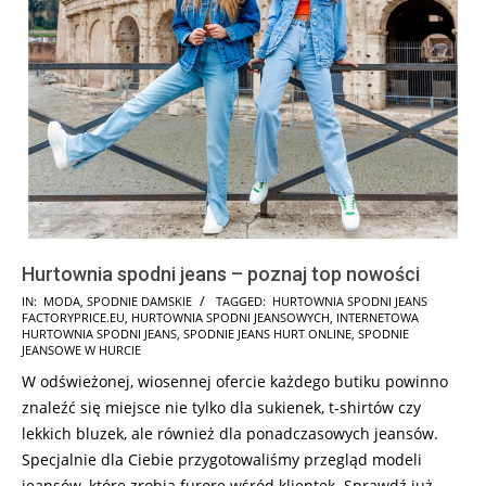
Hurtownia spodni jeans – poznaj top nowości
2023-
IN:
MODA
,
SPODNIE DAMSKIE
TAGGED:
HURTOWNIA SPODNI JEANS
FACTORYPRICE.EU
,
HURTOWNIA SPODNI JEANSOWYCH
,
INTERNETOWA
03-
HURTOWNIA SPODNI JEANS
,
SPODNIE JEANS HURT ONLINE
,
SPODNIE
20
JEANSOWE W HURCIE
W odświeżonej, wiosennej ofercie każdego butiku powinno
znaleźć się miejsce nie tylko dla sukienek, t-shirtów czy
lekkich bluzek, ale również dla ponadczasowych jeansów.
Specjalnie dla Ciebie przygotowaliśmy przegląd modeli
jeansów, które zrobią furorę wśród klientek. Sprawdź już