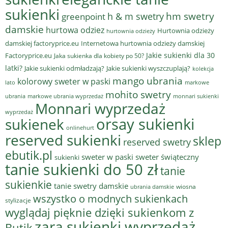
sukienki
hm swetry
h & m swetry
greenpoint
damskie
hurtowa odziez
Hurtownia odzieży
hurtownia odzieży
damskiej factoryprice.eu
Internetowa hurtownia odzieży damskiej
Jakie sukienki dla 30
Factoryprice.eu
Jaka sukienka dla kobiety po 50?
latki?
Jakie sukienki odmładzają?
Jakie sukienki wyszczuplają?
kolekcja
mango ubrania
kolorowy sweter w paski
lato
markowe
mohito swetry
ubrania
markowe ubrania wyprzedaż
monnari sukienki
Monnari wyprzedaż
wyprzedaż
sukienek
orsay sukienki
onlinehurt
reserved sukienki
sklep
reserved swetry
ebutik.pl
sweter w paski
sweter świąteczny
sukienki
tanie sukienki do 50 zł
tanie
sukienkie
tanie swetry damskie
wiosna
ubrania damskie
wszystko o modnych sukienkach
stylizacje
wyglądaj pięknie dzięki sukienkom z
zara sukienki wyprzedaż
Butik