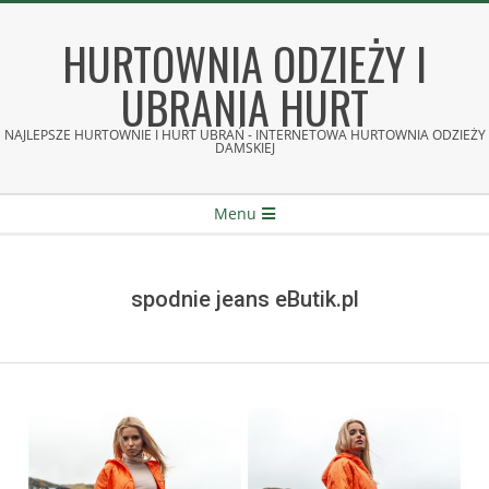
Skip
to
HURTOWNIA ODZIEŻY I
content
UBRANIA HURT
NAJLEPSZE HURTOWNIE I HURT UBRAŃ - INTERNETOWA HURTOWNIA ODZIEŻY
DAMSKIEJ
Secondary
Menu
Navigation
Menu
spodnie jeans eButik.pl