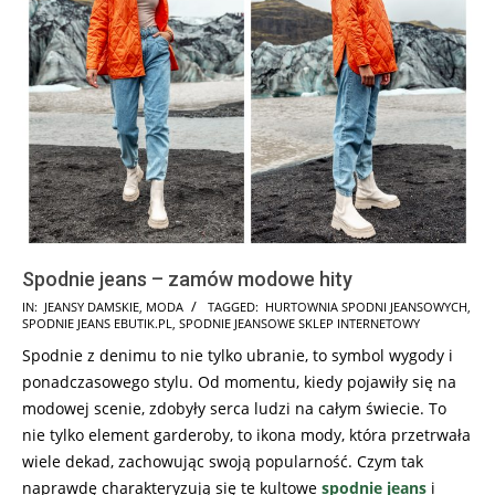
Spodnie jeans – zamów modowe hity
2023-
IN:
JEANSY DAMSKIE
,
MODA
TAGGED:
HURTOWNIA SPODNI JEANSOWYCH
,
SPODNIE JEANS EBUTIK.PL
,
SPODNIE JEANSOWE SKLEP INTERNETOWY
10-
Spodnie z denimu to nie tylko ubranie, to symbol wygody i
29
ponadczasowego stylu. Od momentu, kiedy pojawiły się na
modowej scenie, zdobyły serca ludzi na całym świecie. To
nie tylko element garderoby, to ikona mody, która przetrwała
wiele dekad, zachowując swoją popularność. Czym tak
naprawdę charakteryzują się te kultowe
spodnie jeans
i