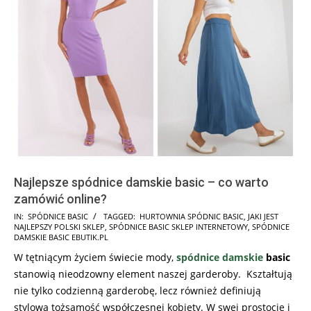
Najlepsze spódnice damskie basic – co warto
zamówić online?
2025-
IN:
SPÓDNICE BASIC
TAGGED:
HURTOWNIA SPÓDNIC BASIC
,
JAKI JEST
NAJLEPSZY POLSKI SKLEP
,
SPÓDNICE BASIC SKLEP INTERNETOWY
,
SPÓDNICE
09-
DAMSKIE BASIC EBUTIK.PL
27
W tętniącym życiem świecie mody,
spódnice damskie
basic
stanowią nieodzowny element naszej garderoby. Kształtują
nie tylko codzienną garderobę, lecz również definiują
stylową tożsamość współczesnej kobiety. W swej prostocie i