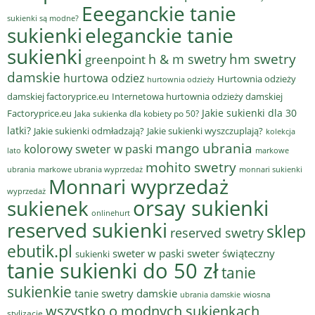
Eeeganckie tanie
sukienki są modne?
sukienki
eleganckie tanie
sukienki
hm swetry
h & m swetry
greenpoint
damskie
hurtowa odziez
Hurtownia odzieży
hurtownia odzieży
damskiej factoryprice.eu
Internetowa hurtownia odzieży damskiej
Jakie sukienki dla 30
Factoryprice.eu
Jaka sukienka dla kobiety po 50?
latki?
Jakie sukienki odmładzają?
Jakie sukienki wyszczuplają?
kolekcja
mango ubrania
kolorowy sweter w paski
lato
markowe
mohito swetry
ubrania
markowe ubrania wyprzedaż
monnari sukienki
Monnari wyprzedaż
wyprzedaż
sukienek
orsay sukienki
onlinehurt
reserved sukienki
sklep
reserved swetry
ebutik.pl
sweter w paski
sweter świąteczny
sukienki
tanie sukienki do 50 zł
tanie
sukienkie
tanie swetry damskie
wiosna
ubrania damskie
wszystko o modnych sukienkach
stylizacje