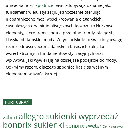
uniwersalności
spódnice
basic zdobywają uznanie jako
fundament wielu stylizacji. Jednocześnie oferując
nieograniczone możliwości kreowania eleganckich,
casualowych czy minimalistycznych looków. To kluczowe
elementy, które transcendują przelotne trendy, stając się
klasykami damskiej mody. W tym artykule poświęcimy uwagę
różnorodności spódnic damskich basic, ich roli jako
wszechstronnych fundamentów stylizacyjnych oraz
wpływowi, jaki wywierają na dzisiejsze podejście do mody.
Odkryjmy razem, dlaczego spódnice basic są ważnym
elementem w szafie każdej …
HURT UBRAŃ
allegro sukienki wyprzedaż
24hurt
bonprix sukienki
bonprix sweter
Czy kolorowe