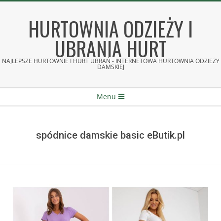
Skip
to
HURTOWNIA ODZIEŻY I
content
UBRANIA HURT
NAJLEPSZE HURTOWNIE I HURT UBRAŃ - INTERNETOWA HURTOWNIA ODZIEŻY
DAMSKIEJ
Secondary
Menu
Navigation
Menu
spódnice damskie basic eButik.pl