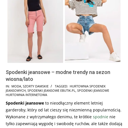
Spodenki jeansowe – modne trendy na sezon
wiosna/lato
2024-
IN:
MODA
,
SZORTY DAMSKIE
TAGGED:
HURTOWNIA SPODENEK
JEANSOWYCH
,
SPODENKI JEANSOWE EBUTIK.PL
,
SPODENKI JEANSOWE
05-
HURTOWNIA INTERNETOWA
08
Spodenki jeansowe
to nieodłączny element letniej
garderoby, który od lat cieszy się niezmienną popularnością.
Wykonane z wytrzymałego denimu, te krótkie
spodnie
nie
tylko zapewniają wygodę i swobodę ruchów, ale także dodają