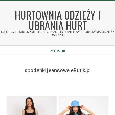
Skip
to
HURTOWNIA ODZIEŻY I
content
UBRANIA HURT
NAJLEPSZE HURTOWNIE I HURT UBRAŃ - INTERNETOWA HURTOWNIA ODZIEŻY
DAMSKIEJ
Secondary
Menu
Navigation
Menu
spodenki jeansowe eButik.pl