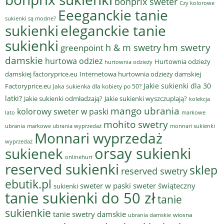
bonprix sweter
Czy kolorowe
Eeeganckie tanie
sukienki są modne?
sukienki
eleganckie tanie
sukienki
hm swetry
h & m swetry
greenpoint
damskie
hurtowa odziez
Hurtownia odzieży
hurtownia odzieży
damskiej factoryprice.eu
Internetowa hurtownia odzieży damskiej
Jakie sukienki dla 30
Factoryprice.eu
Jaka sukienka dla kobiety po 50?
latki?
Jakie sukienki odmładzają?
Jakie sukienki wyszczuplają?
kolekcja
mango ubrania
kolorowy sweter w paski
lato
markowe
mohito swetry
ubrania
markowe ubrania wyprzedaż
monnari sukienki
Monnari wyprzedaż
wyprzedaż
sukienek
orsay sukienki
onlinehurt
reserved sukienki
sklep
reserved swetry
ebutik.pl
sweter w paski
sweter świąteczny
sukienki
tanie sukienki do 50 zł
tanie
sukienkie
tanie swetry damskie
wiosna
ubrania damskie