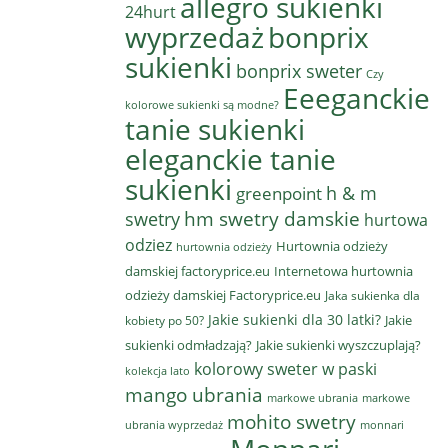
allegro sukienki
24hurt
wyprzedaż
bonprix
sukienki
bonprix sweter
Czy
Eeeganckie
kolorowe sukienki są modne?
tanie sukienki
eleganckie tanie
sukienki
h & m
greenpoint
hm swetry damskie
swetry
hurtowa
odziez
Hurtownia odzieży
hurtownia odzieży
damskiej factoryprice.eu
Internetowa hurtownia
odzieży damskiej Factoryprice.eu
Jaka sukienka dla
Jakie sukienki dla 30 latki?
Jakie
kobiety po 50?
sukienki odmładzają?
Jakie sukienki wyszczuplają?
kolorowy sweter w paski
kolekcja lato
mango ubrania
markowe ubrania
markowe
mohito swetry
ubrania wyprzedaż
monnari