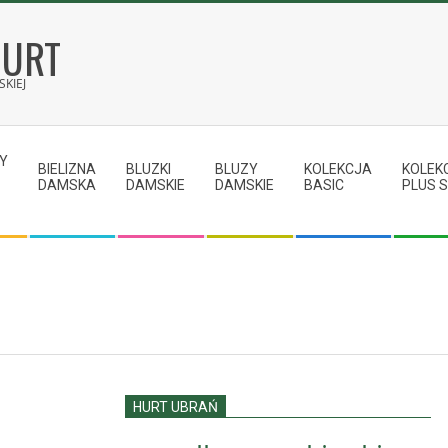
HURT
KIEJ
Y
BIELIZNA
BLUZKI
BLUZY
KOLEKCJA
KOLEK
DAMSKA
DAMSKIE
DAMSKIE
BASIC
PLUS S
HURT UBRAŃ