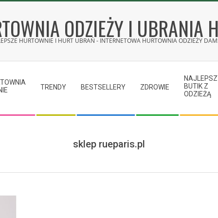
TOWNIA ODZIEŻY I UBRANIA 
LEPSZE HURTOWNIE I HURT UBRAŃ - INTERNETOWA HURTOWNIA ODZIEŻY DAMS
NAJLEPSZ
RTOWNIA
BUTIK Z
TRENDY
BESTSELLERY
ZDROWIE
NIE
ODZIEŻĄ
sklep rueparis.pl