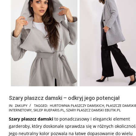
Szary płaszcz damski – odkryj jego potencjał
2025-
IN:
ZAKUPY
TAGGED:
HURTOWNIA PŁASZCZY DAMSKICH
,
PŁASZCZE DAMSKIE
INTERNETOWY
,
SKLEP RUEPARIS.PL
,
SZARY PŁASZCZ DAMSKI EBUTIK.PL
09-
Szary płaszcz damski
to ponadczasowy i elegancki element
01
garderoby, który doskonale sprawdza się w różnych okolicznoś
Jego neutralny kolor pozwala na łatwe dopasowanie do wielu