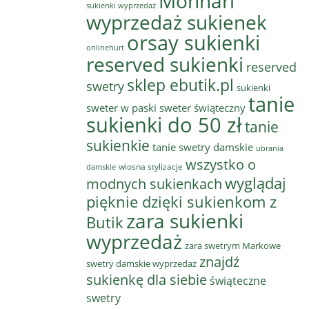
Monnari
sukienki wyprzedaż
wyprzedaż sukienek
orsay sukienki
onlinehurt
reserved sukienki
reserved
sklep ebutik.pl
swetry
sukienki
tanie
sweter w paski
sweter świąteczny
sukienki do 50 zł
tanie
sukienkie
tanie swetry damskie
ubrania
wszystko o
wiosna stylizacje
damskie
wyglądaj
modnych sukienkach
pięknie dzięki sukienkom z
zara sukienki
Butik
wyprzedaż
zara swetrym Markowe
znajdź
swetry damskie wyprzedaż
sukienkę dla siebie
świąteczne
swetry