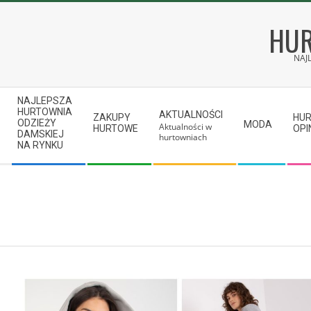
Skip
to
HUR
content
NAJ
Secondary
NAJLEPSZA
Navigation
HURTOWNIA
AKTUALNOŚCI
ZAKUPY
HU
ODZIEŻY
MODA
Aktualności w
Menu
HURTOWE
OPI
DAMSKIEJ
hurtowniach
NA RYNKU