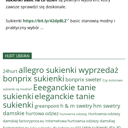
zawsze sprawdzi się doskonale.
Sukienki
https://bit.ly/42dpBLZ
basic stanowią modny i
praktyczny wybór …
HURT UBRAŃ
allegro sukienki wyprzedaż
24hurt
bonprix sukienki
bonprix sweter
Czy kolorowe
Eeeganckie tanie
sukienki są modne?
sukienki
eleganckie tanie
sukienki
hm swetry
h & m swetry
greenpoint
damskie
hurtowa odziez
Hurtownia odzieży
hurtownia odzieży
damskiej factoryprice.eu
Internetowa hurtownia odzieży damskiej
Jakie sukienki dla 30
Factoryprice.eu
Jaka sukienka dla kobiety po 50?