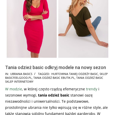
Tania odzież basic odkryj modele na nowy sezon
2025-
IN:
UBRANIA BASICS
TAGGED:
HURTOWNIA TANIEJ ODZIEŻY BASIC
,
SKLEP
BASICFEELGOOD.PL
,
TANIA ODZIEŻ BASIC EBUTIK.PL
,
TANIA ODZIEŻ BASIC
12-
SKLEP INTERNETOWY
04
W modzie
, w której często rządzą efemeryczne
trendy
i
sezonowe wymogi,
tania odzież basic
stanowi oazę
niezawodności i uniwersalności. Te podstawowe,
prostolinijne ubrania nie tylko wpisują się w różne style, ale
także stanowią solidny fundament każdej garderoby. W