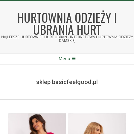
Skip
to
HURTOWNIA ODZIEŻY I
content
UBRANIA HURT
NAJLEPSZE HURTOWNIE I HURT UBRAŃ - INTERNETOWA HURTOWNIA ODZIEŻY
DAMSKIEJ
Secondary
Menu
Navigation
Menu
sklep basicfeelgood.pl