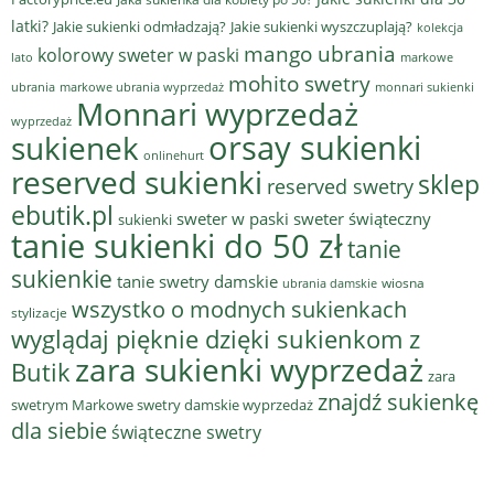
latki?
Jakie sukienki odmładzają?
Jakie sukienki wyszczuplają?
kolekcja
mango ubrania
kolorowy sweter w paski
lato
markowe
mohito swetry
ubrania
markowe ubrania wyprzedaż
monnari sukienki
Monnari wyprzedaż
wyprzedaż
sukienek
orsay sukienki
onlinehurt
reserved sukienki
sklep
reserved swetry
ebutik.pl
sweter w paski
sweter świąteczny
sukienki
tanie sukienki do 50 zł
tanie
sukienkie
tanie swetry damskie
wiosna
ubrania damskie
wszystko o modnych sukienkach
stylizacje
wyglądaj pięknie dzięki sukienkom z
zara sukienki wyprzedaż
Butik
zara
znajdź sukienkę
swetrym Markowe swetry damskie wyprzedaż
dla siebie
świąteczne swetry