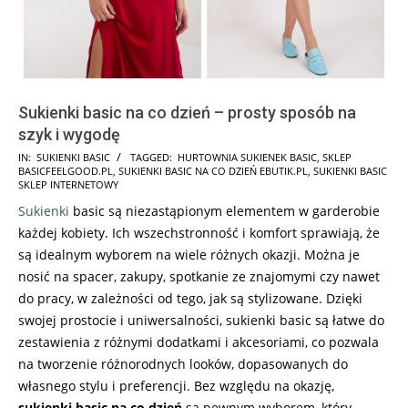
Sukienki basic na co dzień – prosty sposób na
szyk i wygodę
2025-
IN:
SUKIENKI BASIC
TAGGED:
HURTOWNIA SUKIENEK BASIC
,
SKLEP
BASICFEELGOOD.PL
,
SUKIENKI BASIC NA CO DZIEŃ EBUTIK.PL
,
SUKIENKI BASIC
09-
SKLEP INTERNETOWY
27
Sukienki
basic są niezastąpionym elementem w garderobie
każdej kobiety. Ich wszechstronność i komfort sprawiają, że
są idealnym wyborem na wiele różnych okazji. Można je
nosić na spacer, zakupy, spotkanie ze znajomymi czy nawet
do pracy, w zależności od tego, jak są stylizowane. Dzięki
swojej prostocie i uniwersalności, sukienki basic są łatwe do
zestawienia z różnymi dodatkami i akcesoriami, co pozwala
na tworzenie różnorodnych looków, dopasowanych do
własnego stylu i preferencji. Bez względu na okazję,
sukienki basic na co dzień
są pewnym wyborem, który