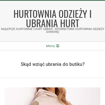
Skip
to
HURTOWNIA ODZIEŻY I
content
UBRANIA HURT
NAJLEPSZE HURTOWNIE I HURT UBRAŃ - INTERNETOWA HURTOWNIA ODZIEŻY
DAMSKIEJ
Secondary
Menu
Navigation
Menu
Skąd wziąć ubrania do butiku?