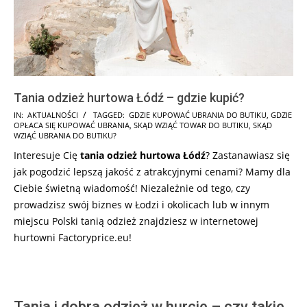
Tania odzież hurtowa Łódź – gdzie kupić?
2025-
IN:
AKTUALNOŚCI
TAGGED:
GDZIE KUPOWAĆ UBRANIA DO BUTIKU
,
GDZIE
OPŁACA SIĘ KUPOWAĆ UBRANIA
,
SKĄD WZIĄĆ TOWAR DO BUTIKU
,
SKĄD
07-
WZIĄĆ UBRANIA DO BUTIKU?
08
Interesuje Cię
tania odzież hurtowa Łódź
? Zastanawiasz się
jak pogodzić lepszą jakość z atrakcyjnymi cenami? Mamy dla
Ciebie świetną wiadomość! Niezależnie od tego, czy
prowadzisz swój biznes w Łodzi i okolicach lub w innym
miejscu Polski tanią odzież znajdziesz w internetowej
hurtowni Factoryprice.eu!
Tania i dobra odzież w hurcie – czy takie