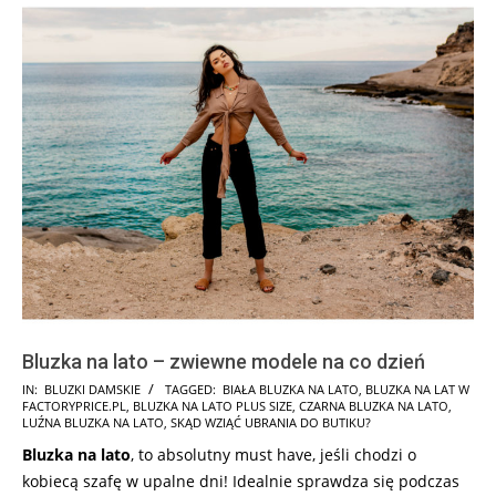
Bluzka na lato – zwiewne modele na co dzień
2025-
IN:
BLUZKI DAMSKIE
TAGGED:
BIAŁA BLUZKA NA LATO
,
BLUZKA NA LAT W
FACTORYPRICE.PL
,
BLUZKA NA LATO PLUS SIZE
,
CZARNA BLUZKA NA LATO
,
08-
LUŹNA BLUZKA NA LATO
,
SKĄD WZIĄĆ UBRANIA DO BUTIKU?
04
Bluzka na lato
, to absolutny must have, jeśli chodzi o
kobiecą szafę w upalne dni! Idealnie sprawdza się podczas