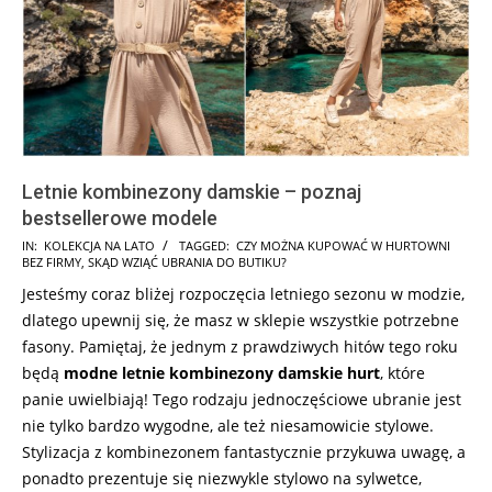
Letnie kombinezony damskie – poznaj
bestsellerowe modele
2025-
IN:
KOLEKCJA NA LATO
TAGGED:
CZY MOŻNA KUPOWAĆ W HURTOWNI
BEZ FIRMY
,
SKĄD WZIĄĆ UBRANIA DO BUTIKU?
07-
Jesteśmy coraz bliżej rozpoczęcia letniego sezonu w modzie,
14
dlatego upewnij się, że masz w sklepie wszystkie potrzebne
fasony. Pamiętaj, że jednym z prawdziwych hitów tego roku
będą
modne letnie kombinezony damskie hurt
, które
panie uwielbiają! Tego rodzaju jednoczęściowe ubranie jest
nie tylko bardzo wygodne, ale też niesamowicie stylowe.
Stylizacja z kombinezonem fantastycznie przykuwa uwagę, a
ponadto prezentuje się niezwykle stylowo na sylwetce,