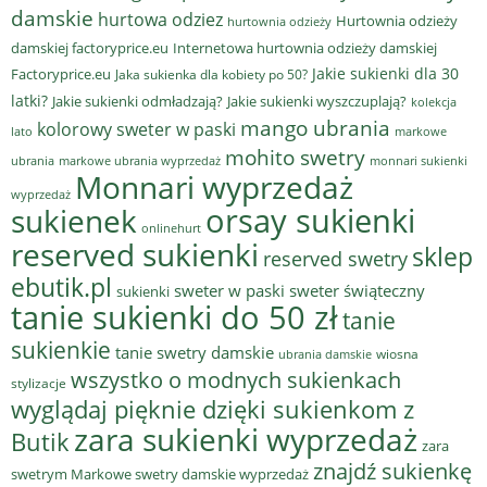
damskie
hurtowa odziez
Hurtownia odzieży
hurtownia odzieży
damskiej factoryprice.eu
Internetowa hurtownia odzieży damskiej
Jakie sukienki dla 30
Factoryprice.eu
Jaka sukienka dla kobiety po 50?
latki?
Jakie sukienki odmładzają?
Jakie sukienki wyszczuplają?
kolekcja
mango ubrania
kolorowy sweter w paski
lato
markowe
mohito swetry
ubrania
markowe ubrania wyprzedaż
monnari sukienki
Monnari wyprzedaż
wyprzedaż
sukienek
orsay sukienki
onlinehurt
reserved sukienki
sklep
reserved swetry
ebutik.pl
sweter w paski
sweter świąteczny
sukienki
tanie sukienki do 50 zł
tanie
sukienkie
tanie swetry damskie
wiosna
ubrania damskie
wszystko o modnych sukienkach
stylizacje
wyglądaj pięknie dzięki sukienkom z
zara sukienki wyprzedaż
Butik
zara
znajdź sukienkę
swetrym Markowe swetry damskie wyprzedaż