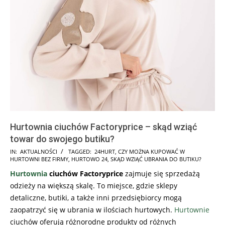
Hurtownia ciuchów Factoryprice – skąd wziąć
towar do swojego butiku?
2025-
IN:
AKTUALNOŚCI
TAGGED:
24HURT
,
CZY MOŻNA KUPOWAĆ W
HURTOWNI BEZ FIRMY
,
HURTOWO 24
,
SKĄD WZIĄĆ UBRANIA DO BUTIKU?
08-
Hurtownia
ciuchów Factoryprice
zajmuje się sprzedażą
08
odzieży na większą skalę. To miejsce, gdzie sklepy
detaliczne, butiki, a także inni przedsiębiorcy mogą
zaopatrzyć się w ubrania w ilościach hurtowych.
Hurtownie
ciuchów oferują różnorodne produkty od różnych