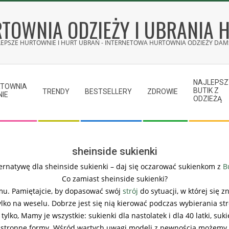
TOWNIA ODZIEŻY I UBRANIA 
LEPSZE HURTOWNIE I HURT UBRAŃ - INTERNETOWA HURTOWNIA ODZIEŻY DAMS
NAJLEPSZ
RTOWNIA
BUTIK Z
TRENDY
BESTSELLERY
ZDROWIE
NIE
ODZIEŻĄ
sheinside sukienki
ernatywę dla sheinside sukienki – daj się oczarować sukienkom z
B
Co zamiast sheinside sukienki?
umu. Pamiętajcie, by dopasować swój
strój
do sytuacji, w której się 
ylko na weselu. Dobrze jest się nią kierować podczas wybierania str
 tylko, Mamy je wszystkie: sukienki dla nastolatek i dla 40 latki, suki
stronne formy. Wśród wartych uwagi modeli z pewnością możemy w