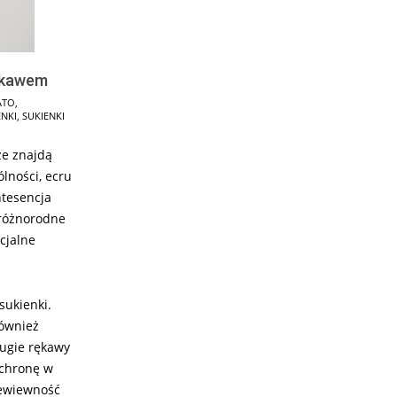
rękawem
ATO
,
ENKI
,
SUKIENKI
ze znajdą
ólności, ecru
tesencja
 różnorodne
cjalne
sukienki.
również
ługie rękawy
ochronę w
zewiewność