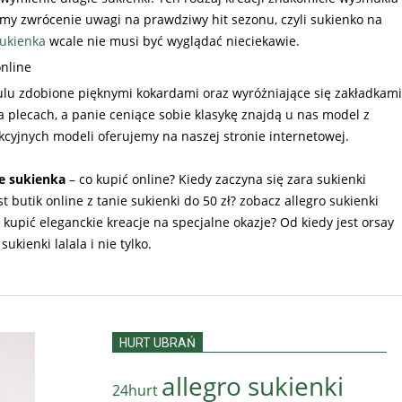
my zwrócenie uwagi na prawdziwy hit sezonu, czyli sukienko na
ukienka
wcale nie musi być wyglądać nieciekawie.
online
iulu zdobione pięknymi kokardami oraz wyróżniające się zakładkami
 plecach, a panie ceniące sobie klasykę znajdą u nas model z
akcyjnych modeli oferujemy na naszej stronie internetowej.
e sukienka
– co kupić online? Kiedy zaczyna się zara sukienki
t butik online z tanie sukienki do 50 zł? zobacz allegro sukienki
kupić eleganckie kreacje na specjalne okazje? Od kiedy jest orsay
kienki lalala i nie tylko.
HURT UBRAŃ
allegro sukienki
24hurt