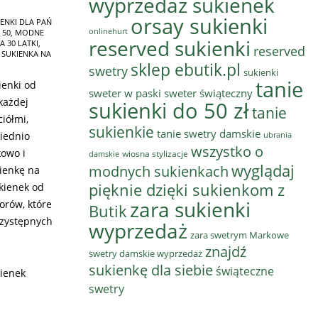
wyprzedaż sukienek
orsay sukienki
ENKI DLA PAŃ
onlinehurt
 50
,
MODNE
reserved sukienki
A 30 LATKI
,
reserved
,
SUKIENKA NA
sklep ebutik.pl
swetry
sukienki
tanie
ienki od
sweter w paski
sweter świąteczny
każdej
sukienki do 50 zł
tanie
ciółmi,
sukienkie
tanie swetry damskie
iednio
ubrania
wszystko o
kowo i
wiosna stylizacje
damskie
wyglądaj
modnych sukienkach
kienkę na
pięknie dzięki sukienkom z
kienek od
zara sukienki
orów, które
Butik
rzystępnych
wyprzedaż
zara swetrym Markowe
znajdź
swetry damskie wyprzedaż
sukienkę dla siebie
świąteczne
ienek
swetry