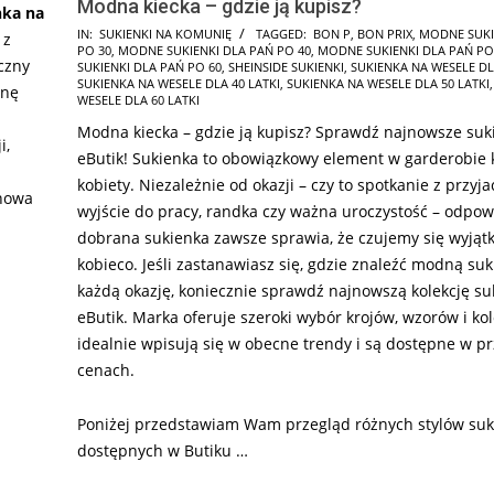
Modna kiecka – gdzie ją kupisz?
nka na
2025-
IN:
SUKIENKI NA KOMUNIĘ
TAGGED:
BON P
,
BON PRIX
,
MODNE SUKI
 z
PO 30
,
MODNE SUKIENKI DLA PAŃ PO 40
,
MODNE SUKIENKI DLA PAŃ PO
08-
czny
SUKIENKI DLA PAŃ PO 60
,
SHEINSIDE SUKIENKI
,
SUKIENKA NA WESELE DL
13
SUKIENKA NA WESELE DLA 40 LATKI
,
SUKIENKA NA WESELE DLA 50 LATKI
snę
WESELE DLA 60 LATKI
Modna kiecka – gdzie ją kupisz? Sprawdź najnowsze suk
i,
eButik! Sukienka to obowiązkowy element w garderobie 
kobiety. Niezależnie od okazji – czy to spotkanie z przyja
 nowa
wyjście do pracy, randka czy ważna uroczystość – odpow
dobrana sukienka zawsze sprawia, że czujemy się wyjąt
kobieco. Jeśli zastanawiasz się, gdzie znaleźć modną su
każdą okazję, koniecznie sprawdź najnowszą kolekcję su
eButik. Marka oferuje szeroki wybór krojów, wzorów i kol
idealnie wpisują się w obecne trendy i są dostępne w p
cenach.
Poniżej przedstawiam Wam przegląd różnych stylów suk
dostępnych w Butiku …