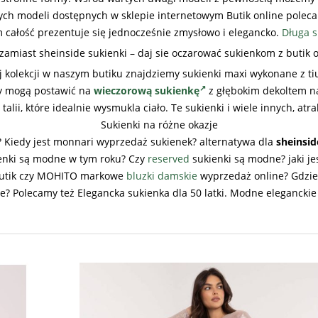
ych modeli dostępnych w sklepie internetowym Butik online poleca
m całość prezentuje się jednocześnie zmysłowo i elegancko.
Długa s
zamiast sheinside sukienki – daj sie oczarować sukienkom z butik 
j kolekcji w naszym butiku znajdziemy sukienki maxi wykonane z t
ty mogą postawić na
wieczorową sukienkę
z głębokim dekoltem na
ii, które idealnie wysmukla ciało. Te sukienki i wiele innych, atr
Sukienki na różne okazje
? Kiedy jest monnari wyprzedaż sukienek? alternatywa dla
sheinsid
ienki są modne w tym roku? Czy
reserved
sukienki są modne? jaki jes
i butik czy MOHITO markowe
bluzki damskie
wyprzedaż online? Gdzie 
? Polecamy też Elegancka sukienka dla 50 latki. Modne eleganckie su