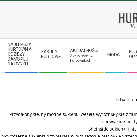
Skip
to
HUR
content
NAJ
Secondary
NAJLEPSZA
Navigation
HURTOWNIA
AKTUALNOŚCI
ZAKUPY
HU
ODZIEŻY
MODA
Aktualności w
Menu
HURTOWE
OPI
DAMSKIEJ
hurtowniach
NA RYNKU
Zobacz alt
Przydałoby się, by modne sukienki wesele wyróżniały się z tł
obowiązuje nie t
Sheinside sukienki i nie
Nowoczesne sukienki przybierają w tym sezonie niezwykle wszech