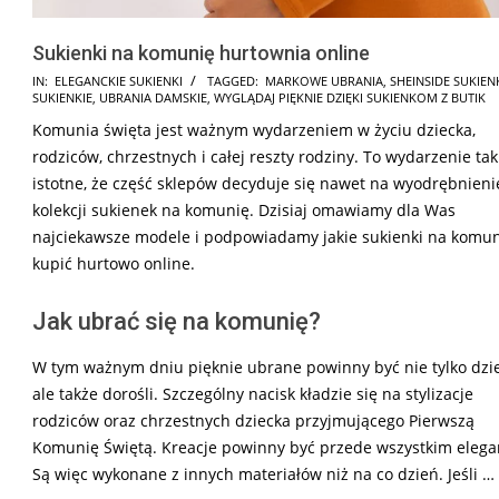
Sukienki na komunię hurtownia online
2025-
IN:
ELEGANCKIE SUKIENKI
TAGGED:
MARKOWE UBRANIA
,
SHEINSIDE SUKIEN
SUKIENKIE
,
UBRANIA DAMSKIE
,
WYGLĄDAJ PIĘKNIE DZIĘKI SUKIENKOM Z BUTIK
03-
Komunia święta jest ważnym wydarzeniem w życiu dziecka,
02
rodziców, chrzestnych i całej reszty rodziny. To wydarzenie tak
istotne, że część sklepów decyduje się nawet na wyodrębnieni
kolekcji sukienek na komunię. Dzisiaj omawiamy dla Was
najciekawsze modele i podpowiadamy jakie sukienki na komu
kupić hurtowo online.
Jak ubrać się na komunię?
W tym ważnym dniu pięknie ubrane powinny być nie tylko dzie
ale także dorośli. Szczególny nacisk kładzie się na stylizacje
rodziców oraz chrzestnych dziecka przyjmującego Pierwszą
Komunię Świętą. Kreacje powinny być przede wszystkim elega
Są więc wykonane z innych materiałów niż na co dzień. Jeśli …