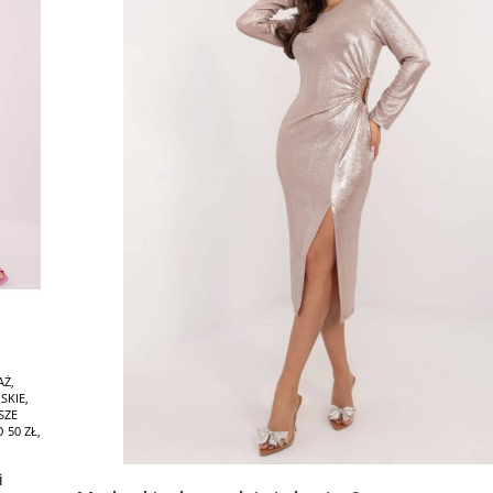
AŻ
,
SKIE
,
SZE
 50 ZŁ
,
i