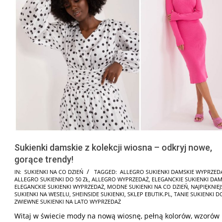
Sukienki damskie z kolekcji wiosna – odkryj nowe,
gorące trendy!
2025-
IN:
SUKIENKI NA CO DZIEŃ
TAGGED:
ALLEGRO SUKIENKI DAMSKIE WYPRZED
ALLEGRO SUKIENKI DO 50 ZŁ
,
ALLEGRO WYPRZEDAŻ
,
ELEGANCKIE SUKIENKI DAM
10-
ELEGANCKIE SUKIENKI WYPRZEDAŻ
,
MODNE SUKIENKI NA CO DZIEŃ
,
NAJPIĘKNIEJ
07
SUKIENKI NA WESELU
,
SHEINSIDE SUKIENKI
,
SKLEP EBUTIK.PL
,
TANIE SUKIENKI DO
ZWIEWNE SUKIENKI NA LATO WYPRZEDAŻ
Witaj w świecie mody na nową wiosnę, pełną kolorów, wzorów 