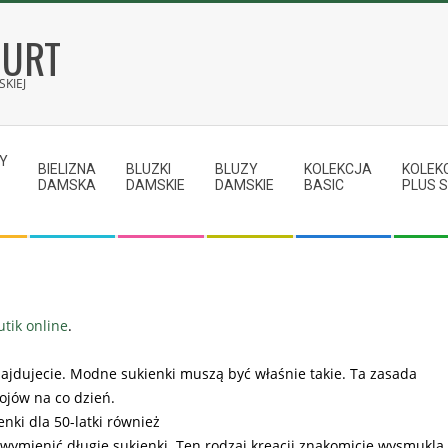
HURT
KIEJ
Y
BIELIZNA
BLUZKI
BLUZY
KOLEKCJA
KOLEK
DAMSKA
DAMSKIE
DAMSKIE
BASIC
PLUS S
utik online
.
znajdujecie. Modne sukienki muszą być właśnie takie. Ta zasada
ojów na co dzień.
enki dla 50-latki również
ymienić długie sukienki. Ten rodzaj kreacji znakomicie wysmukla