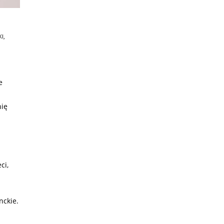
KI
,
e
nię
ci,
nckie.