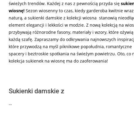
świeżych trendów. Każdej z nas z pewnością przyda się
sukie
wiosnę!
Sezon wiosenny to czas, kiedy garderoba kwitnie wraz
naturą, a sukienki damskie z kolekcji wiosna
stanowią nieodłą
element elegancji i lekkości w modzie. Z nową kolekcją na wio
przybywają różnorodne fasony, materiały i wzory, które ożywią
każdą szafę. Zapraszamy do odkrywania najnowszych inspiracj
które przywodzą na myśl piknikowe popołudnia, romantyczne
spacery i beztroskie spotkania na świeżym powietrzu. Oto, co
kolekcja sukienek na wiosnę ma do zaoferowania!
Sukienki damskie z
…