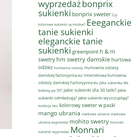
wyprzedaż
bonprix
sukienki
bonprix sweter
Czy
Eeeganckie
kolorowe sukienki są modne?
tanie sukienki
eleganckie tanie
sukienki
h & m
greenpoint
hm swetry damskie
swetry
hurtowa
odziez
Hurtownia odzieży
hurtownia odzieży
damskiej factoryprice.eu
Internetowa hurtownia
odzieży damskiej Factoryprice.eu
Jaka sukienka dla
Jakie sukienki dla 30 latki?
Jakie
kobiety po 50?
sukienki odmładzają?
Jakie sukienki wyszczuplają?
kolorowy sweter w paski
kolekcja lato
mango ubrania
markowe ubrania
markowe
mohito swetry
ubrania wyprzedaż
monnari
Monnari
sukienki wyprzedaż