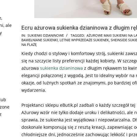
e,
i, ale
Ecru ażurowa sukienka dzianinowa z długim 
y
2025-
IN:
SUKIENKI DZIANINOWE
TAGGED:
AŻUROWE MAXI SUKIENKI NA L
BAWEŁNIANE SUKIENKI
,
LETNIE WYPRZEDAŻE SUKIENEK
,
SHEINSIDE SUKI
03-
NA PLAŻĘ
19
Kiedy chodzi o stylowy i komfortowy strój, sukienki zaws
się na szczycie listy preferencji każdej kobiety. W szczeg
ażurowa
sukienka dzianinowa
z długim rękawem to kwin
elegancji połączonej z wygodą. Jest to idealny wybór na
p
okazje, od luźnych spotkań ze znajomymi, po bardziej ofi
wydarzenia.
lub
Projektanci sklepu eButik.pl zadbali o każdy szczegół tej 
szone
Ażurowy wzór nie tylko dodaje uroku i delikatności, ale 
z
sprawia, że sukienka jest wyjątkowa i niepowtarzalna. D
doskonale komponują się z resztą kreacji, zapewniając 
chłodniejsze dni, jednocześnie zachowując lekkość i pr