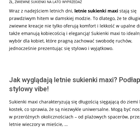
03
ZŁ
,
ZWIEWNE SUKIENKI NA LATO WYPRZEDAŻ
Wraz z nadejściem letnich dni,
letnie sukienki maxi
stają się
prawdziwym hitem w damskiej modzie. To dlatego, że te długi
zwiewne kreacje nie tylko oferują komfort i lekkość w upalne dn
także emanują kobiecością i elegancją! Sukienki maxi to idealn
wybór dla kobiet, które pragną zachować swobodę ruchów,
jednocześnie prezentując się stylowo i wyjątkowo.
Jak wyglądają letnie sukienki maxi? Podła
stylowy vibe!
Sukienki maxi charakteryzują się długością sięgającą do ziemi 
kostek, co sprawia, że są niezwykle uniwersalne. Mogą być no
w przeróżnych okolicznościach – od plażowych spacerów, prze
letnie wieczory w mieście, …