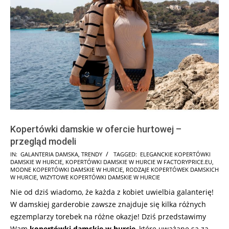
Kopertówki damskie w ofercie hurtowej –
przegląd modeli
2022-
IN:
GALANTERIA DAMSKA
,
TRENDY
TAGGED:
ELEGANCKIE KOPERTÓWKI
DAMSKIE W HURCIE
,
KOPERTÓWKI DAMSKIE W HURCIE W FACTORYPRICE.EU
,
06-
MODNE KOPERTÓWKI DAMSKIE W HURCIE
,
RODZAJE KOPERTÓWEK DAMSKICH
01
W HURCIE
,
WIZYTOWE KOPERTÓWKI DAMSKIE W HURCIE
Nie od dziś wiadomo, że każda z kobiet uwielbia galanterię!
W damskiej garderobie zawsze znajduje się kilka różnych
egzemplarzy torebek na różne okazje! Dziś przedstawimy
Wam
kopertówki damskie w hurcie
, które uważane są za