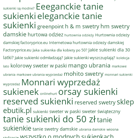
Eeeganckie tanie
sukienki są modne?
sukienki
eleganckie tanie
sukienki
hm swetry
h & m swetry
greenpoint
damskie
hurtowa odziez
Hurtownia odzieży
hurtownia odzieży
damskiej factoryprice.eu
Internetowa hurtownia odzieży damskiej
Jakie sukienki dla 30
Factoryprice.eu
Jaka sukienka dla kobiety po 50?
latki?
Jakie sukienki odmładzają?
Jakie sukienki wyszczuplają?
kolekcja
mango ubrania
kolorowy sweter w paski
lato
markowe
mohito swetry
ubrania
markowe ubrania wyprzedaż
monnari sukienki
Monnari wyprzedaż
wyprzedaż
sukienek
orsay sukienki
onlinehurt
reserved sukienki
sklep
reserved swetry
ebutik.pl
sweter w paski
sweter świąteczny
sukienki
tanie sukienki do 50 zł
tanie
sukienkie
tanie swetry damskie
wiosna
ubrania damskie
wszystko o modnych sukienkach
stylizacje