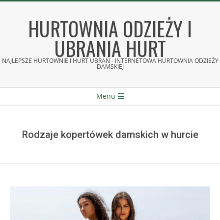
Skip
to
HURTOWNIA ODZIEŻY I
content
UBRANIA HURT
NAJLEPSZE HURTOWNIE I HURT UBRAŃ - INTERNETOWA HURTOWNIA ODZIEŻY
DAMSKIEJ
Secondary
Menu
Navigation
Menu
Rodzaje kopertówek damskich w hurcie