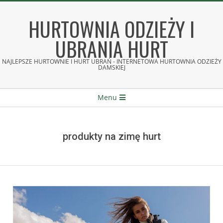
Skip
to
HURTOWNIA ODZIEŻY I
content
UBRANIA HURT
NAJLEPSZE HURTOWNIE I HURT UBRAŃ - INTERNETOWA HURTOWNIA ODZIEŻY
DAMSKIEJ
Secondary
Menu
Navigation
Menu
produkty na zimę hurt