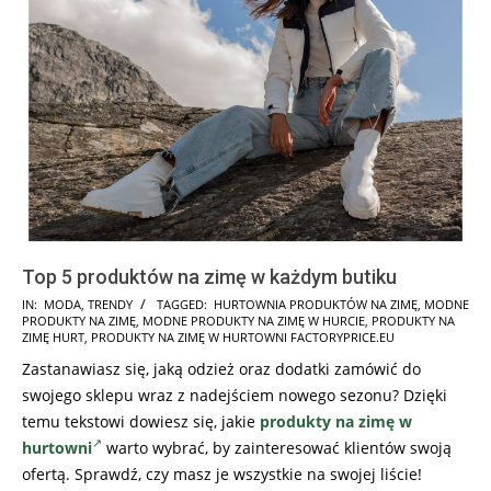
Top 5 produktów na zimę w każdym butiku
2022-
IN:
MODA
,
TRENDY
TAGGED:
HURTOWNIA PRODUKTÓW NA ZIMĘ
,
MODNE
PRODUKTY NA ZIMĘ
,
MODNE PRODUKTY NA ZIMĘ W HURCIE
,
PRODUKTY NA
10-
ZIMĘ HURT
,
PRODUKTY NA ZIMĘ W HURTOWNI FACTORYPRICE.EU
08
Zastanawiasz się, jaką odzież oraz dodatki zamówić do
swojego sklepu wraz z nadejściem nowego sezonu? Dzięki
temu tekstowi dowiesz się, jakie
produkty na zimę w
hurtowni
warto wybrać, by zainteresować klientów swoją
ofertą. Sprawdź, czy masz je wszystkie na swojej liście!