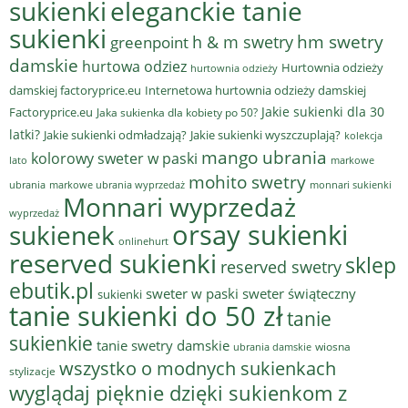
sukienki
eleganckie tanie
sukienki
hm swetry
h & m swetry
greenpoint
damskie
hurtowa odziez
Hurtownia odzieży
hurtownia odzieży
damskiej factoryprice.eu
Internetowa hurtownia odzieży damskiej
Jakie sukienki dla 30
Factoryprice.eu
Jaka sukienka dla kobiety po 50?
latki?
Jakie sukienki odmładzają?
Jakie sukienki wyszczuplają?
kolekcja
mango ubrania
kolorowy sweter w paski
lato
markowe
mohito swetry
ubrania
markowe ubrania wyprzedaż
monnari sukienki
Monnari wyprzedaż
wyprzedaż
sukienek
orsay sukienki
onlinehurt
reserved sukienki
sklep
reserved swetry
ebutik.pl
sweter w paski
sweter świąteczny
sukienki
tanie sukienki do 50 zł
tanie
sukienkie
tanie swetry damskie
wiosna
ubrania damskie
wszystko o modnych sukienkach
stylizacje
wyglądaj pięknie dzięki sukienkom z