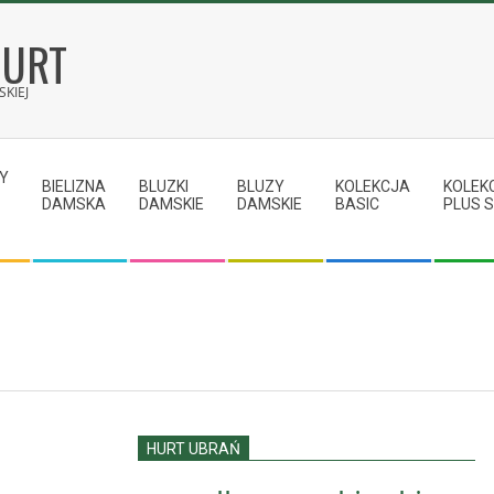
HURT
KIEJ
Y
BIELIZNA
BLUZKI
BLUZY
KOLEKCJA
KOLEK
DAMSKA
DAMSKIE
DAMSKIE
BASIC
PLUS S
HURT UBRAŃ