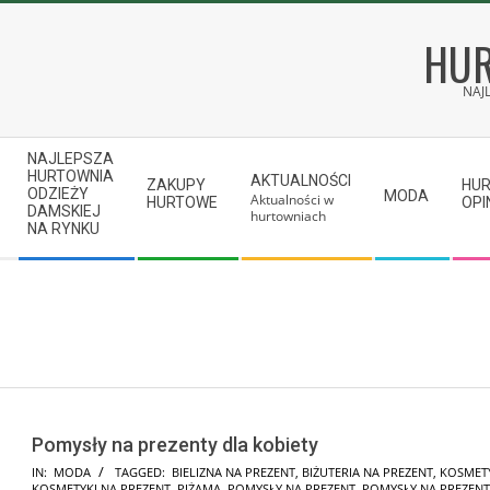
Skip
to
HUR
content
NAJ
Secondary
NAJLEPSZA
Navigation
HURTOWNIA
AKTUALNOŚCI
ZAKUPY
HU
ODZIEŻY
MODA
Aktualności w
Menu
HURTOWE
OPI
DAMSKIEJ
hurtowniach
NA RYNKU
Pomysły na prezenty dla kobiety
2025-
IN:
MODA
TAGGED:
BIELIZNA NA PREZENT
,
BIŻUTERIA NA PREZENT
,
KOSMET
KOSMETYKI NA PREZENT
,
PIŻAMA
,
POMYSŁY NA PREZENT
,
POMYSŁY NA PREZENT