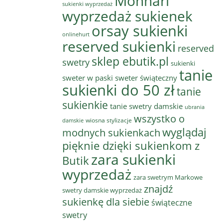
Monnari
sukienki wyprzedaż
wyprzedaż sukienek
orsay sukienki
onlinehurt
reserved sukienki
reserved
sklep ebutik.pl
swetry
sukienki
tanie
sweter w paski
sweter świąteczny
sukienki do 50 zł
tanie
sukienkie
tanie swetry damskie
ubrania
wszystko o
wiosna stylizacje
damskie
wyglądaj
modnych sukienkach
pięknie dzięki sukienkom z
zara sukienki
Butik
wyprzedaż
zara swetrym Markowe
znajdź
swetry damskie wyprzedaż
sukienkę dla siebie
świąteczne
swetry