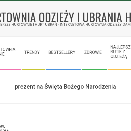
TOWNIA ODZIEŻY I UBRANIA 
LEPSZE HURTOWNIE I HURT UBRAŃ - INTERNETOWA HURTOWNIA ODZIEŻY DAMS
NAJLEPSZ
RTOWNIA
BUTIK Z
TRENDY
BESTSELLERY
ZDROWIE
NIE
ODZIEŻĄ
prezent na Święta Bożego Narodzenia
YKI
,
Y DLA