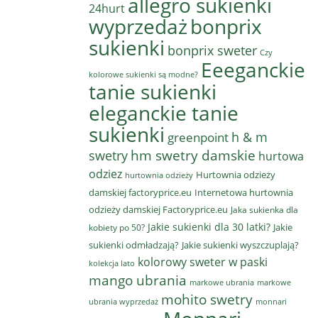
allegro sukienki
24hurt
wyprzedaż
bonprix
sukienki
bonprix sweter
Czy
Eeeganckie
kolorowe sukienki są modne?
tanie sukienki
eleganckie tanie
sukienki
h & m
greenpoint
hm swetry damskie
swetry
hurtowa
odziez
Hurtownia odzieży
hurtownia odzieży
damskiej factoryprice.eu
Internetowa hurtownia
odzieży damskiej Factoryprice.eu
Jaka sukienka dla
Jakie sukienki dla 30 latki?
Jakie
kobiety po 50?
sukienki odmładzają?
Jakie sukienki wyszczuplają?
kolorowy sweter w paski
kolekcja lato
mango ubrania
markowe ubrania
markowe
mohito swetry
ubrania wyprzedaż
monnari