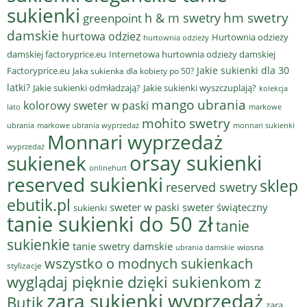
sukienki
hm swetry
h & m swetry
greenpoint
damskie
hurtowa odziez
Hurtownia odzieży
hurtownia odzieży
damskiej factoryprice.eu
Internetowa hurtownia odzieży damskiej
Jakie sukienki dla 30
Factoryprice.eu
Jaka sukienka dla kobiety po 50?
latki?
Jakie sukienki odmładzają?
Jakie sukienki wyszczuplają?
kolekcja
mango ubrania
kolorowy sweter w paski
lato
markowe
mohito swetry
ubrania
markowe ubrania wyprzedaż
monnari sukienki
Monnari wyprzedaż
wyprzedaż
sukienek
orsay sukienki
onlinehurt
reserved sukienki
sklep
reserved swetry
ebutik.pl
sweter w paski
sweter świąteczny
sukienki
tanie sukienki do 50 zł
tanie
sukienkie
tanie swetry damskie
wiosna
ubrania damskie
wszystko o modnych sukienkach
stylizacje
wyglądaj pięknie dzięki sukienkom z
zara sukienki wyprzedaż
Butik
zara