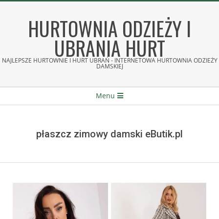
Skip
to
HURTOWNIA ODZIEŻY I
content
UBRANIA HURT
NAJLEPSZE HURTOWNIE I HURT UBRAŃ - INTERNETOWA HURTOWNIA ODZIEŻY
DAMSKIEJ
Secondary
Menu
Navigation
Menu
płaszcz zimowy damski eButik.pl