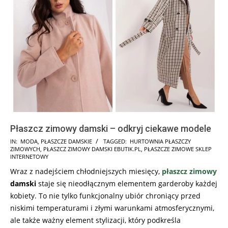
Płaszcz zimowy damski – odkryj ciekawe modele
2024-
IN:
MODA
,
PŁASZCZE DAMSKIE
TAGGED:
HURTOWNIA PŁASZCZY
ZIMOWYCH
,
PŁASZCZ ZIMOWY DAMSKI EBUTIK.PL
,
PŁASZCZE ZIMOWE SKLEP
03-
INTERNETOWY
07
Wraz z nadejściem chłodniejszych miesięcy,
płaszcz zimowy
damski
staje się nieodłącznym elementem garderoby każdej
kobiety. To nie tylko funkcjonalny ubiór chroniący przed
niskimi temperaturami i złymi warunkami atmosferycznymi,
ale także ważny element stylizacji, który podkreśla