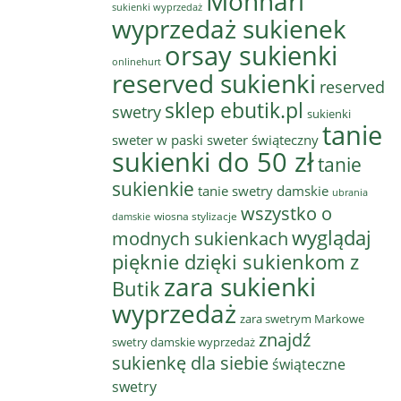
Monnari
sukienki wyprzedaż
wyprzedaż sukienek
orsay sukienki
onlinehurt
reserved sukienki
reserved
sklep ebutik.pl
swetry
sukienki
tanie
sweter w paski
sweter świąteczny
sukienki do 50 zł
tanie
sukienkie
tanie swetry damskie
ubrania
wszystko o
wiosna stylizacje
damskie
wyglądaj
modnych sukienkach
pięknie dzięki sukienkom z
zara sukienki
Butik
wyprzedaż
zara swetrym Markowe
znajdź
swetry damskie wyprzedaż
sukienkę dla siebie
świąteczne
swetry