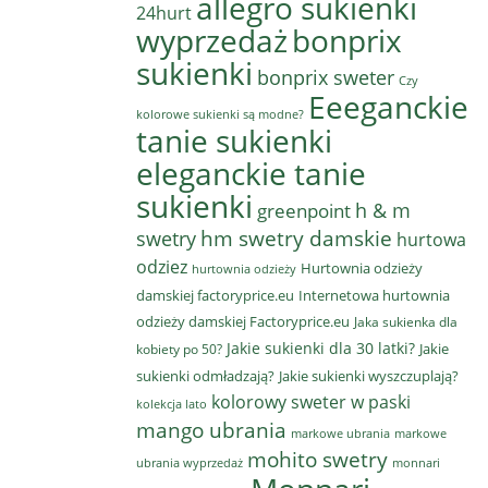
allegro sukienki
24hurt
wyprzedaż
bonprix
sukienki
bonprix sweter
Czy
Eeeganckie
kolorowe sukienki są modne?
tanie sukienki
eleganckie tanie
sukienki
h & m
greenpoint
hm swetry damskie
swetry
hurtowa
odziez
Hurtownia odzieży
hurtownia odzieży
damskiej factoryprice.eu
Internetowa hurtownia
odzieży damskiej Factoryprice.eu
Jaka sukienka dla
Jakie sukienki dla 30 latki?
Jakie
kobiety po 50?
sukienki odmładzają?
Jakie sukienki wyszczuplają?
kolorowy sweter w paski
kolekcja lato
mango ubrania
markowe ubrania
markowe
mohito swetry
ubrania wyprzedaż
monnari