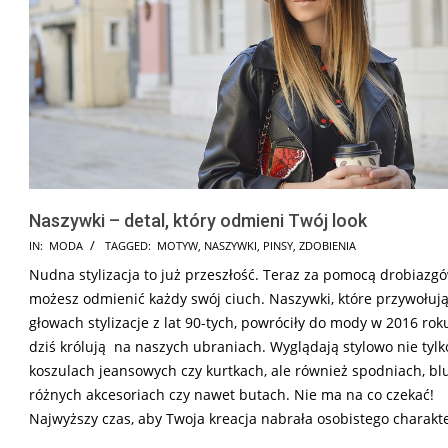
Naszywki – detal, który odmieni Twój look
2017-
IN:
MODA
TAGGED:
MOTYW
,
NASZYWKI
,
PINSY
,
ZDOBIENIA
11-
Nudna stylizacja to już przeszłość. Teraz za pomocą drobiazg
11
możesz odmienić każdy swój ciuch. Naszywki, które przywołuj
głowach stylizacje z lat 90-tych, powróciły do mody w 2016 roku
dziś królują na naszych ubraniach. Wyglądają stylowo nie tylk
koszulach jeansowych czy kurtkach, ale również spodniach, bl
różnych akcesoriach czy nawet butach. Nie ma na co czekać!
Najwyższy czas, aby Twoja kreacja nabrała osobistego charakt