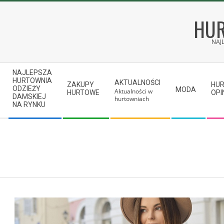
Skip
to
HUR
content
NAJ
Secondary
NAJLEPSZA
Navigation
HURTOWNIA
AKTUALNOŚCI
ZAKUPY
HU
ODZIEŻY
MODA
Aktualności w
Menu
HURTOWE
OPI
DAMSKIEJ
hurtowniach
NA RYNKU