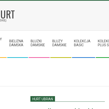
HURT
KIEJ
Y
BIELIZNA
BLUZKI
BLUZY
KOLEKCJA
KOLEK
DAMSKA
DAMSKIE
DAMSKIE
BASIC
PLUS S
HURT UBRAŃ