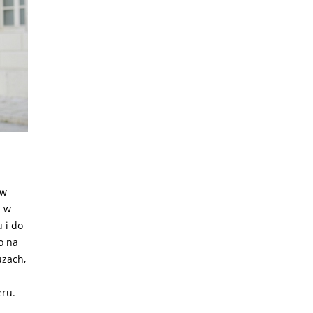
ów
ą w
 i do
o na
uzach,
eru.