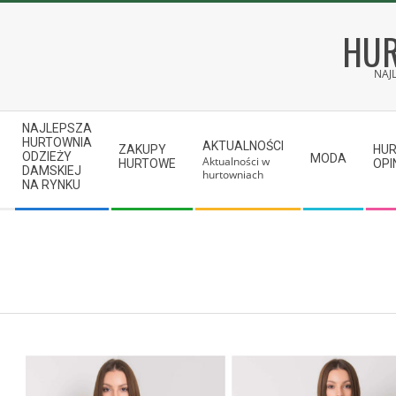
Skip
to
HUR
content
NAJ
Secondary
NAJLEPSZA
Navigation
HURTOWNIA
AKTUALNOŚCI
ZAKUPY
HU
ODZIEŻY
MODA
Aktualności w
Menu
HURTOWE
OPI
DAMSKIEJ
hurtowniach
NA RYNKU