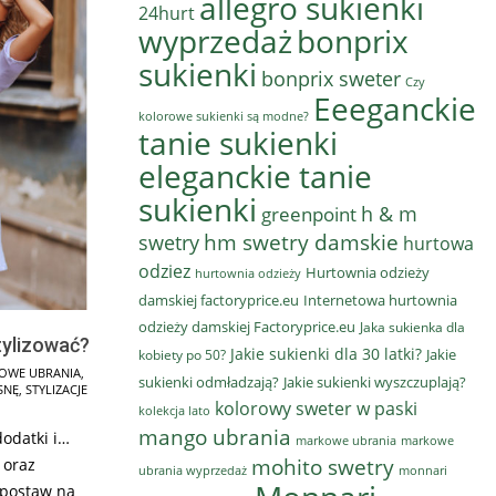
allegro sukienki
24hurt
wyprzedaż
bonprix
sukienki
bonprix sweter
Czy
Eeeganckie
kolorowe sukienki są modne?
tanie sukienki
eleganckie tanie
sukienki
h & m
greenpoint
hm swetry damskie
swetry
hurtowa
odziez
Hurtownia odzieży
hurtownia odzieży
damskiej factoryprice.eu
Internetowa hurtownia
odzieży damskiej Factoryprice.eu
Jaka sukienka dla
stylizować?
Jakie sukienki dla 30 latki?
Jakie
kobiety po 50?
OWE UBRANIA
,
sukienki odmładzają?
Jakie sukienki wyszczuplają?
SNĘ
,
STYLIZACJE
kolorowy sweter w paski
kolekcja lato
mango ubrania
odatki i…
markowe ubrania
markowe
mohito swetry
 oraz
ubrania wyprzedaż
monnari
 postaw na