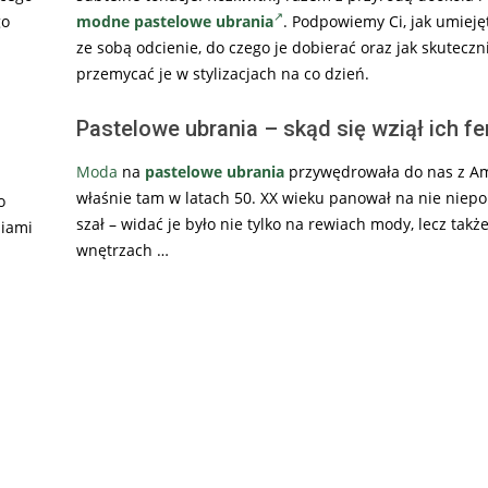
go
modne pastelowe ubrania
. Podpowiemy Ci, jak umieję
ze sobą odcienie, do czego je dobierać oraz jak skuteczn
przemycać je w stylizacjach na co dzień.
Pastelowe ubrania – skąd się wziął ich 
Moda
na
pastelowe ubrania
przywędrowała do nas z Am
właśnie tam w latach 50. XX wieku panował na nie nie
o
szał – widać je było nie tylko na rewiach mody, lecz takż
niami
wnętrzach …