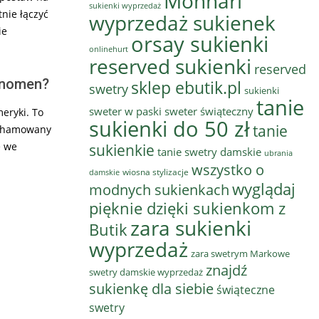
Monnari
sukienki wyprzedaż
tnie łączyć
wyprzedaż sukienek
ie
orsay sukienki
onlinehurt
reserved sukienki
reserved
fenomen?
sklep ebutik.pl
swetry
sukienki
tanie
sweter w paski
sweter świąteczny
eryki. To
sukienki do 50 zł
tanie
pohamowany
e we
sukienkie
tanie swetry damskie
ubrania
wszystko o
wiosna stylizacje
damskie
wyglądaj
modnych sukienkach
pięknie dzięki sukienkom z
zara sukienki
Butik
wyprzedaż
zara swetrym Markowe
znajdź
swetry damskie wyprzedaż
sukienkę dla siebie
świąteczne
swetry