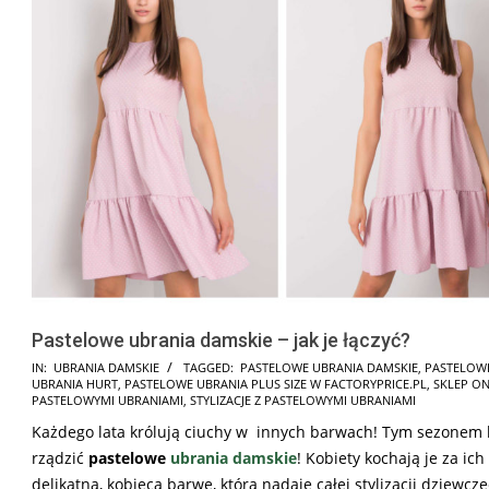
Pastelowe ubrania damskie – jak je łączyć?
2025-
IN:
UBRANIA DAMSKIE
TAGGED:
PASTELOWE UBRANIA DAMSKIE
,
PASTELOW
UBRANIA HURT
,
PASTELOWE UBRANIA PLUS SIZE W FACTORYPRICE.PL
,
SKLEP ON
07-
PASTELOWYMI UBRANIAMI
,
STYLIZACJE Z PASTELOWYMI UBRANIAMI
29
Każdego lata królują ciuchy w innych barwach! Tym sezonem
rządzić
pastelowe
ubrania damskie
! Kobiety kochają je za ich
delikatną, kobiecą barwę, która nadaje całej stylizacji dziewcz