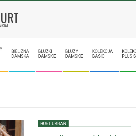
HURT
KIEJ
Y
BIELIZNA
BLUZKI
BLUZY
KOLEKCJA
KOLEK
DAMSKA
DAMSKIE
DAMSKIE
BASIC
PLUS S
HURT UBRAŃ