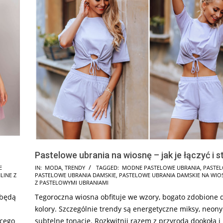
Pastelowe ubrania na wiosnę – jak je łączyć i 
2021-
E
IN:
MODA
,
TRENDY
TAGGED:
MODNE PASTELOWE UBRANIA
,
PASTEL
LINE Z
PASTELOWE UBRANIA DAMSKIE
,
PASTELOWE UBRANIA DAMSKIE NA WIO
04-
Z PASTELOWYMI UBRANIAMI
23
 będą
Tegoroczna wiosna obfituje we wzory, bogato zdobione d
kolory. Szczególnie trendy są energetyczne miksy, neony
ęcego
subtelne tonacje. Rozkwitnij razem z przyrodą dookoła i