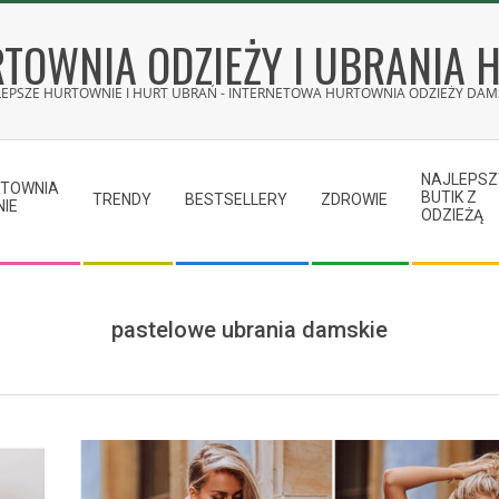
TOWNIA ODZIEŻY I UBRANIA 
LEPSZE HURTOWNIE I HURT UBRAŃ - INTERNETOWA HURTOWNIA ODZIEŻY DAMS
NAJLEPSZ
RTOWNIA
BUTIK Z
TRENDY
BESTSELLERY
ZDROWIE
NIE
ODZIEŻĄ
pastelowe ubrania damskie