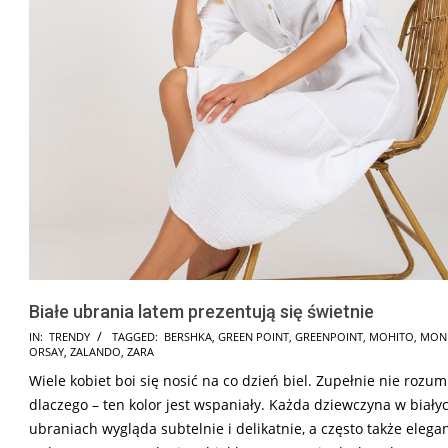
Białe ubrania latem prezentują się świetnie
2025-
IN:
TRENDY
TAGGED:
BERSHKA
,
GREEN POINT
,
GREENPOINT
,
MOHITO
,
MON
ORSAY
,
ZALANDO
,
ZARA
02-
Wiele kobiet boi się nosić na co dzień biel. Zupełnie nie rozu
01
dlaczego – ten kolor jest wspaniały. Każda dziewczyna w biały
ubraniach wygląda subtelnie i delikatnie, a często także elegan