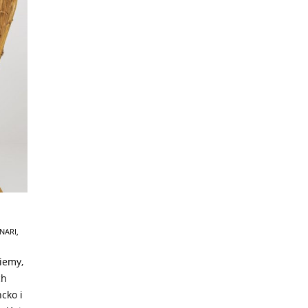
NARI
,
miemy,
ch
cko i