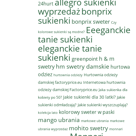
allegro sukienki
24hurt
wyprzedaż
bonprix
sukienki
bonprix sweter
Czy
Eeeganckie
kolorowe sukienki są modne?
tanie sukienki
eleganckie tanie
sukienki
h & m
greenpoint
hm swetry damskie
swetry
hurtowa
odziez
Hurtownia odzieży
hurtownia odzieży
damskiej factoryprice.eu
Internetowa hurtownia
odzieży damskiej Factoryprice.eu
Jaka sukienka dla
Jakie sukienki dla 30 latki?
Jakie
kobiety po 50?
sukienki odmładzają?
Jakie sukienki wyszczuplają?
kolorowy sweter w paski
kolekcja lato
mango ubrania
markowe ubrania
markowe
mohito swetry
ubrania wyprzedaż
monnari