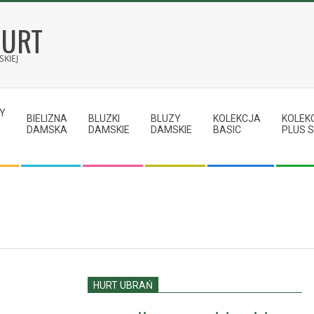
HURT
KIEJ
Y
BIELIZNA
BLUZKI
BLUZY
KOLEKCJA
KOLEK
DAMSKA
DAMSKIE
DAMSKIE
BASIC
PLUS S
HURT UBRAŃ