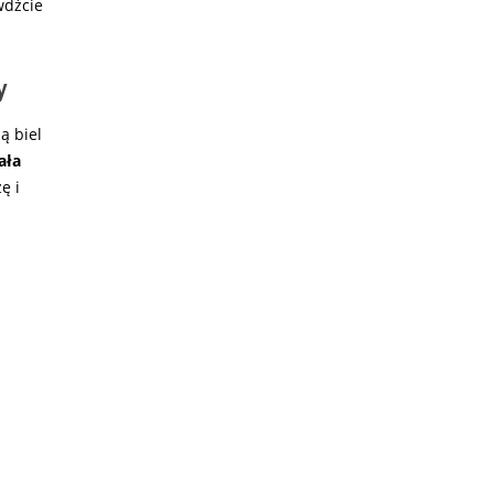
wdźcie
y
ą biel
ała
ę i