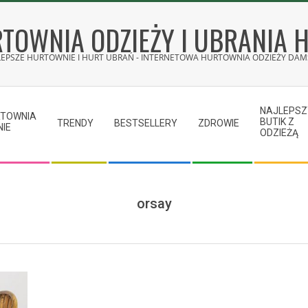
TOWNIA ODZIEŻY I UBRANIA 
LEPSZE HURTOWNIE I HURT UBRAŃ - INTERNETOWA HURTOWNIA ODZIEŻY DAMS
NAJLEPSZ
RTOWNIA
BUTIK Z
TRENDY
BESTSELLERY
ZDROWIE
NIE
ODZIEŻĄ
orsay