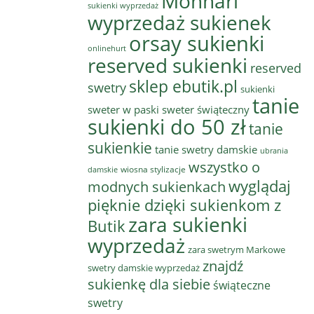
Monnari
sukienki wyprzedaż
wyprzedaż sukienek
orsay sukienki
onlinehurt
reserved sukienki
reserved
sklep ebutik.pl
swetry
sukienki
tanie
sweter w paski
sweter świąteczny
sukienki do 50 zł
tanie
sukienkie
tanie swetry damskie
ubrania
wszystko o
wiosna stylizacje
damskie
wyglądaj
modnych sukienkach
pięknie dzięki sukienkom z
zara sukienki
Butik
wyprzedaż
zara swetrym Markowe
znajdź
swetry damskie wyprzedaż
sukienkę dla siebie
świąteczne
swetry