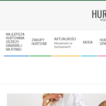
Skip
to
HUR
content
NAJ
Secondary
NAJLEPSZA
Navigation
HURTOWNIA
AKTUALNOŚCI
ZAKUPY
HU
ODZIEŻY
MODA
Aktualności w
Menu
HURTOWE
OPI
DAMSKIEJ
hurtowniach
NA RYNKU