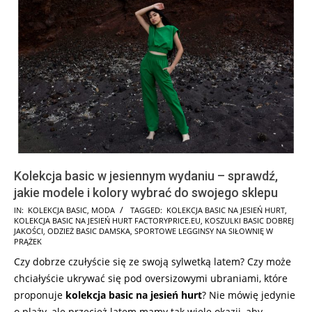
Kolekcja basic w jesiennym wydaniu – sprawdź,
jakie modele i kolory wybrać do swojego sklepu
2022-
IN:
KOLEKCJA BASIC
,
MODA
TAGGED:
KOLEKCJA BASIC NA JESIEŃ HURT
,
KOLEKCJA BASIC NA JESIEŃ HURT FACTORYPRICE.EU
,
KOSZULKI BASIC DOBREJ
08-
JAKOŚCI
,
ODZIEŻ BASIC DAMSKA
,
SPORTOWE LEGGINSY NA SIŁOWNIĘ W
23
PRĄŻEK
Czy dobrze czułyście się ze swoją sylwetką latem? Czy może
chciałyście ukrywać się pod oversizowymi ubraniami, które
proponuje
kolekcja basic na jesień hurt
? Nie mówię jedynie
o plaży, ale przecież latem mamy tak wiele okazji, aby