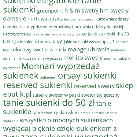
sukienki
hm swetry
h & m swetry
greenpoint
damskie
hurtowa odziez
Hurtownia odzieży
hurtownia odzieży
damskiej factoryprice.eu
Internetowa hurtownia odzieży damskiej
Jakie sukienki dla 30
Factoryprice.eu
Jaka sukienka dla kobiety po 50?
latki?
Jakie sukienki odmładzają?
Jakie sukienki wyszczuplają?
kolekcja
mango ubrania
kolorowy sweter w paski
lato
markowe
mohito swetry
ubrania
markowe ubrania wyprzedaż
monnari sukienki
Monnari wyprzedaż
wyprzedaż
sukienek
orsay sukienki
onlinehurt
reserved sukienki
sklep
reserved swetry
ebutik.pl
sweter w paski
sweter świąteczny
sukienki
tanie sukienki do 50 zł
tanie
sukienkie
tanie swetry damskie
wiosna
ubrania damskie
wszystko o modnych sukienkach
stylizacje
wyglądaj pięknie dzięki sukienkom z
zara sukienki wyprzedaż