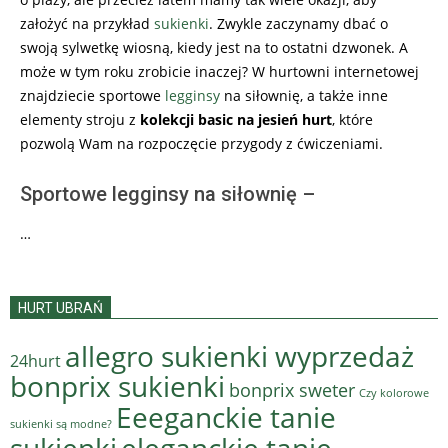
założyć na przykład
sukienki
. Zwykle zaczynamy dbać o
swoją sylwetkę wiosną, kiedy jest na to ostatni dzwonek. A
może w tym roku zrobicie inaczej? W hurtowni internetowej
znajdziecie sportowe
legginsy
na siłownię, a także inne
elementy stroju z
kolekcji basic na jesień hurt
, które
pozwolą Wam na rozpoczęcie przygody z ćwiczeniami.
Sportowe legginsy na siłownię –
…
HURT UBRAŃ
allegro sukienki wyprzedaż
24hurt
bonprix sukienki
bonprix sweter
Czy kolorowe
Eeeganckie tanie
sukienki są modne?
sukienki
eleganckie tanie