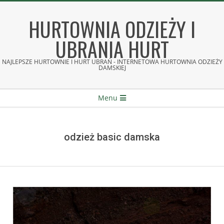
Skip
to
HURTOWNIA ODZIEŻY I
content
UBRANIA HURT
NAJLEPSZE HURTOWNIE I HURT UBRAŃ - INTERNETOWA HURTOWNIA ODZIEŻY
DAMSKIEJ
Secondary
Menu
Navigation
Menu
odzież basic damska